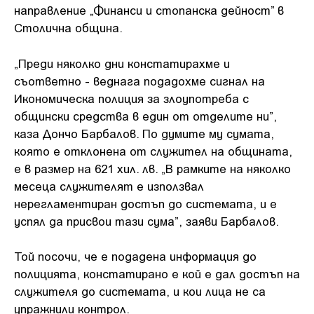
направление „Финанси и стопанска дейност” в
Столична община.
„Преди няколко дни констатирахме и
съответно - веднага подадохме сигнал на
Икономическа полиция за злоупотреба с
общински средства в един от отделите ни”,
каза Дончо Барбалов. По думите му сумата,
която е отклонена от служител на общината,
е в размер на 621 хил. лв. „В рамките на няколко
месеца служителят е използвал
нерегламентиран достъп до системата, и е
успял да присвои тази сума”, заяви Барбалов.
Той посочи, че е подадена информация до
полицията, констатирано е кой е дал достъп на
служителя до системата, и кои лица не са
упражнили контрол.