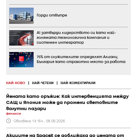
Горди отвътре
А1 затвърди лидерството си като най-
голямата технологична компания и
системен интегратор
75% от служителите определят Алианц
България като страхотно място за работа
НАЙ-НОВО
|
НАЙ-ЧЕТЕНИ
|
НАЙ-КОМЕНТИРАНИ
Йената като оръжие: Как интервенцията между
САЩ и Япония може да промени световните
валутни пазари
ФИНАНСИ
Обновена 14:15ч., 08.08.2026
Акциите на SpaceX се доближаха до цената от