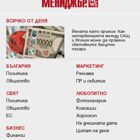
ВСИЧКО ОТ ДЕНЯ
Йената като оръжие: Как
интервенцията между САЩ
и Япония може да промени
световните валутни
пазари
БЪЛГАРИЯ
МАРКЕТИНГ
Политика
Реклама
Общество
ПР и събития
СВЯТ
ЛЮБОПИТНО
Политика
Фотогалерия
Общество
Класации
ЕС
Хороскоп
На днешната дата
БИЗНЕС
Цитат на деня
Финанси