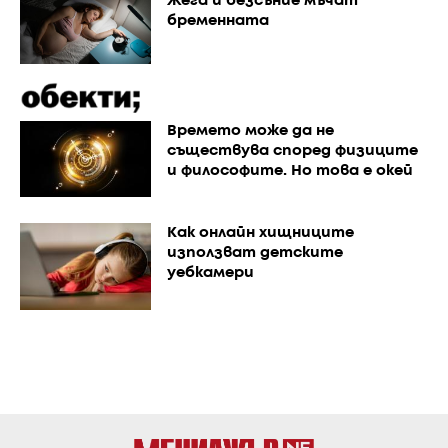
Жега и безсъние мъчат
бременната
Времето може да не
съществува според физиците
и философите. Но това е окей
Как онлайн хищниците
използват детските
уебкамери