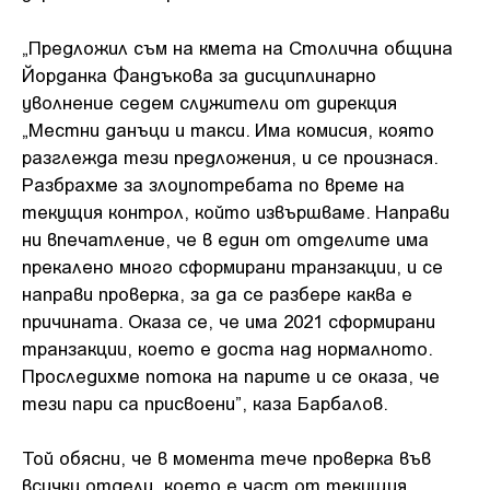
„Предложил съм на кмета на Столична община
Йорданка Фандъкова за дисциплинарно
уволнение седем служители от дирекция
„Местни данъци и такси. Има комисия, която
разглежда тези предложения, и се произнася.
Разбрахме за злоупотребата по време на
текущия контрол, който извършваме. Направи
ни впечатление, че в един от отделите има
прекалено много сформирани транзакции, и се
направи проверка, за да се разбере каква е
причината. Оказа се, че има 2021 сформирани
транзакции, което е доста над нормалното.
Проследихме потока на парите и се оказа, че
тези пари са присвоени”, каза Барбалов.
Той обясни, че в момента тече проверка във
всички отдели, което е част от текущия