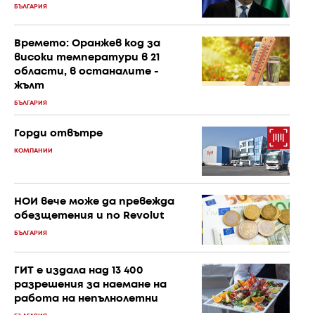
БЪЛГАРИЯ
Времето: Оранжев код за
високи температури в 21
области, в останалите -
жълт
БЪЛГАРИЯ
Горди отвътре
КОМПАНИИ
НОИ вече може да превежда
обезщетения и по Revolut
БЪЛГАРИЯ
ГИТ е издала над 13 400
разрешения за наемане на
работа на непълнолетни