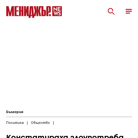
България
Политика
|
Общество
|
Констатираха злоупотреба