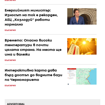
БЪЛГАРИЯ
Енергийният министър:
Износът на ток е рекорден,
АЕЦ „Козлодуй“ работи
нормално
БЪЛГАРИЯ
Времето: Опасно високи
температури в почти
цялата страна. На места ще
има и валежи
БЪЛГАРИЯ
Интерактивна карта дава
бърз достъп до водните бази
по Черноморието
БЪЛГАРИЯ
ADVERTORIAL