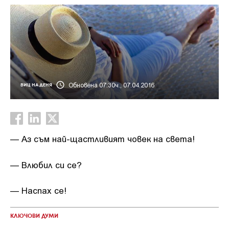
Обновена 07:30ч., 07.04.2016
ВИЦ НА ДЕНЯ
— Аз съм най-щастливият човек на света!
— Влюбил си се?
— Наспах се!
КЛЮЧОВИ ДУМИ