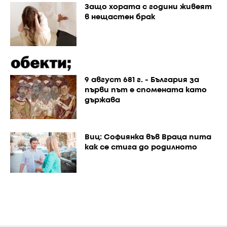
Защо хората с години живеят
в нещастен брак
9 август 681 г. - България за
първи път е спомената като
държава
Виц: Софиянка във Враца пита
как се стига до родилното