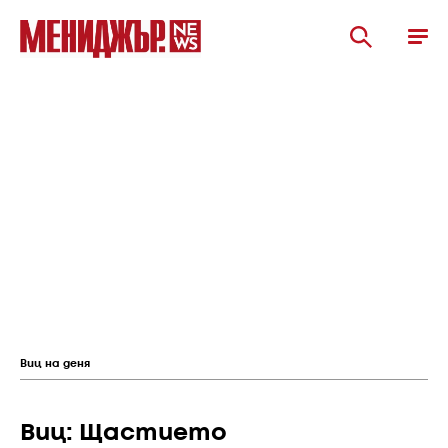
Виц на деня
Виц: Щастието