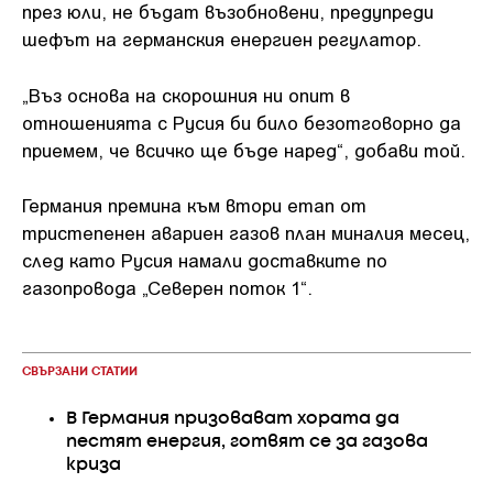
през юли, не бъдат възобновени, предупреди
шефът на германския енергиен регулатор.
„Въз основа на скорошния ни опит в
отношенията с Русия би било безотговорно да
приемем, че всичко ще бъде наред“, добави той.
Германия премина към втори етап от
тристепенен авариен газов план миналия месец,
след като Русия намали доставките по
газопровода „Северен поток 1“.
СВЪРЗАНИ СТАТИИ
В Германия призовават хората да
пестят енергия, готвят се за газова
криза