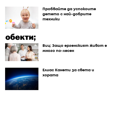
Пробвайте да успокоите
детето с най-добрите
техники
Виц: Защо ергенският живот е
много по-лесен
Елиас Канети за света и
хората