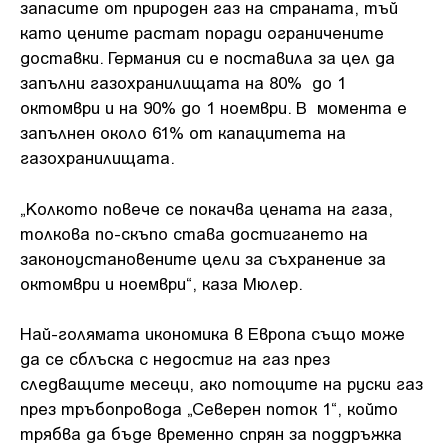
запасите от природен газ на страната, тъй
като цените растат поради ограничените
доставки. Германия си е поставила за цел да
запълни газохранилищата на 80% до 1
октомври и на 90% до 1 ноември. В момента е
запълнен около 61% от капацитета на
газохранилищата.
„Колкото повече се покачва цената на газа,
толкова по-скъпо става достигането на
законоустановените цели за съхранение за
октомври и ноември“, каза Мюлер.
Най-голямата икономика в Европа също може
да се сблъска с недостиг на газ през
следващите месеци, ако потоците на руски газ
през тръбопровода „Северен поток 1“, който
трябва да бъде временно спрян за поддръжка