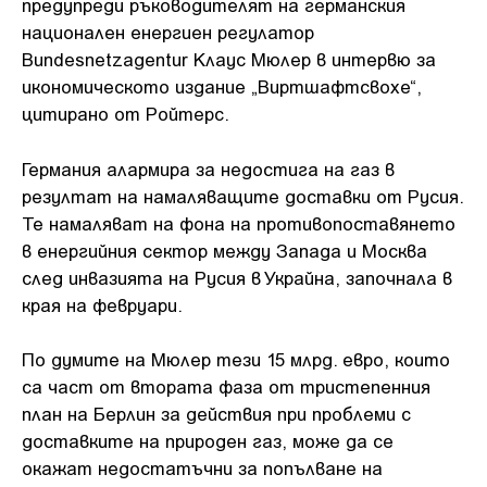
предупреди ръководителят на германския
национален енергиен регулатор
Bundesnetzagentur Клаус Мюлер в интервю за
икономическото издание „Виртшафтсвохе“,
цитирано от Ройтерс.
Германия алармира за недостига на газ в
резултат на намаляващите доставки от Русия.
Те намаляват на фона на противопоставянето
в енергийния сектор между Запада и Москва
след инвазията на Русия в Украйна, започнала в
края на февруари.
По думите на Мюлер тези 15 млрд. евро, които
са част от втората фаза от тристепенния
план на Берлин за действия при проблеми с
доставките на природен газ, може да се
окажат недостатъчни за попълване на