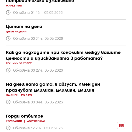
потребителско изживяване
МАРКЕТИНГ
Обновена 01:18ч., 08.08.2026
Цитат на деня
ЦИТАТ НА ДЕНЯ
Обновена 00:31ч., 08.08.2026
Как да подходите при конфликт между вашите
ценности и изискванията в работата?
ТЕХНИКИ ЗА УСПЕХ
Обновена 00:27ч., 08.08.2026
На днешната дата, 8 август. Имен ден
празнуват Емилиан, Емилиян, Емилия
НА ДНЕШНАТА ДАТА
Обновена 00:04ч., 08.08.2026
Горди отвътре
КОМПАНИИ
|
ADVERTORIAL
Обновена 12:20ч., 05.08.2026