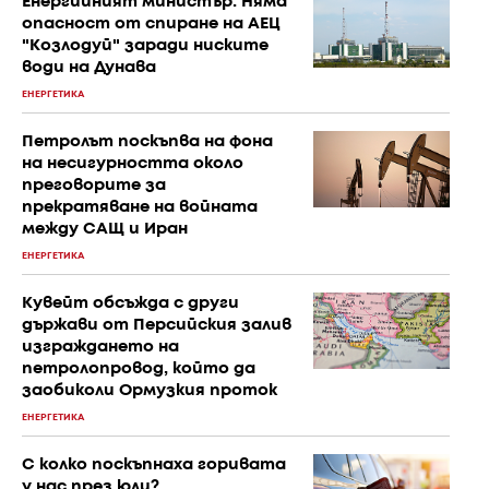
Енергийният министър: Няма
опасност от спиране на АЕЦ
"Козлодуй" заради ниските
води на Дунава
ЕНЕРГЕТИКА
Петролът поскъпва на фона
на несигурността около
преговорите за
прекратяване на войната
между САЩ и Иран
ЕНЕРГЕТИКА
Кувейт обсъжда с други
държави от Персийския залив
изграждането на
петролопровод, който да
заобиколи Ормузкия проток
ЕНЕРГЕТИКА
С колко поскъпнаха горивата
у нас през юли?