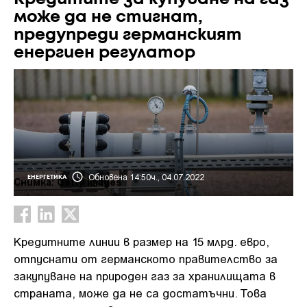
може да не стигнат,
предупреди германският
енергиен регулатор
Обновена 14:50ч., 04.07.2022
ЕНЕРГЕТИКА
Снимка: Getty images
Кредитните линии в размер на 15 млрд. евро,
отпуснати от германското правителство за
закупуване на природен газ за хранилищата в
страната, може да не са достатъчни. Това