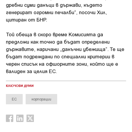
дребни суми данъци в държави, където
генерират огромни печалби”, посочи Хил,
цитиран от БНР.
Той обеща в скоро време Комисията да
предложи как точно да бъдат определени
държавите, наричани „данъчни убежища”. Те ще
бъдат подреждани по специални критерии в
черен списък на офшорните зони, който ще е
валиден за целия ЕС.
КЛЮЧОВИ ДУМИ
ЕС
корпорации