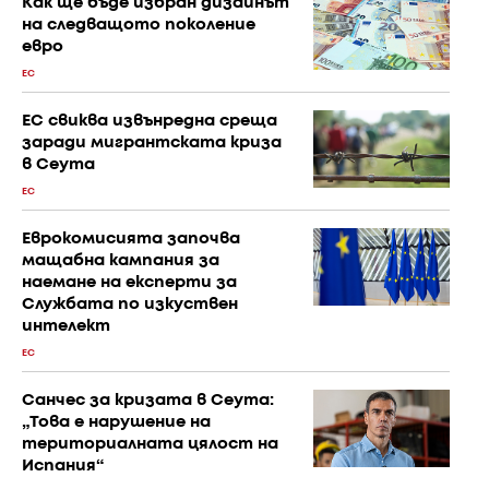
Как ще бъде избран дизайнът
на следващото поколение
евро
ЕС
ЕС свиква извънредна среща
заради мигрантската криза
в Сеута
ЕС
Еврокомисията започва
мащабна кампания за
наемане на експерти за
Службата по изкуствен
интелект
ЕС
Санчес за кризата в Сеута:
„Това е нарушение на
териториалната цялост на
Испания“