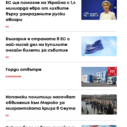
ЕС ще помогне на Украйна с 1,4
милиарда евро от лихвите
върху замразените руски
авоари
ЕС
България е страната в ЕС с
най-нисък дял на купилите
онлайн билети за събитие
ЕС
Горди отвътре
КОМПАНИИ
Испански политици насочват
обвинения към Мароко за
мигрантската криза в Сеута
ЕС