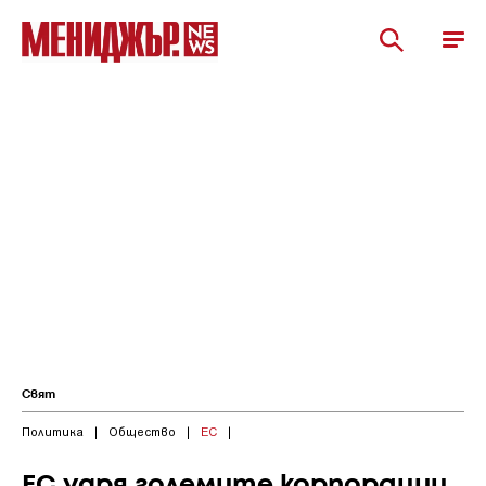
Свят
Политика
|
Общество
|
ЕС
|
ЕС удря големите корпорации