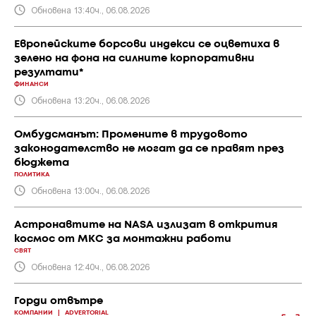
Обновена 13:40ч., 06.08.2026
Европейските борсови индекси се оцветиха в
зелено на фона на силните корпоративни
резултати*
ФИНАНСИ
Обновена 13:20ч., 06.08.2026
Омбудсманът: Промените в трудовото
законодателство не могат да се правят през
бюджета
ПОЛИТИКА
Обновена 13:00ч., 06.08.2026
Астронавтите на NASA излизат в открития
космос от МКС за монтажни работи
СВЯТ
Обновена 12:40ч., 06.08.2026
Горди отвътре
КОМПАНИИ
|
ADVERTORIAL