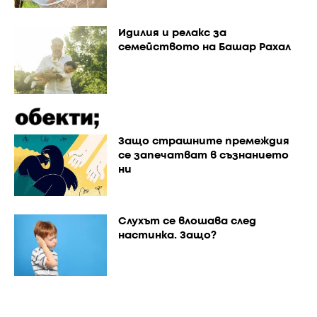
Идилия и релакс за
семейството на Башар Рахал
Защо страшните премеждия
се запечатват в съзнанието
ни
Слухът се влошава след
настинка. Защо?