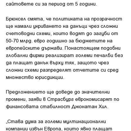
сайтовете си за период от 5 години.
Брюксел смята, че политиката на прозрачност
ще намали укриването на данъци чрез сложни
счетоводни схеми, които водят до загуби от
50-70 млрд. евро годишно за бюджетите на
европейските държави. Понастоящем подобни
глобални фирми реализират големи печалби без
да плащат данък върху тях, защото чрез
сложни схеми разпределят отчетите си сред
множество юрисдикции.
Предложението ще доведе до значителни
промени, заяви в Страсбург еврокомисарят по
финансовата стабилност Джонатан Хил.
„Става дума за големи мултинационални
компании извън Европа, които явно плащат