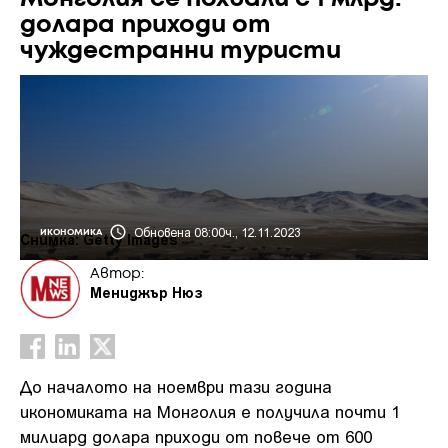
долара приходи от
чуждестранни туристи
Обновена 08:00ч., 12.11.2023
ИКОНОМИКА
Снимка: Getty Images
Автор:
Мениджър Нюз
До началото на ноември тази година
икономиката на Монголия е получила почти 1
милиард долара приходи от повече от 600