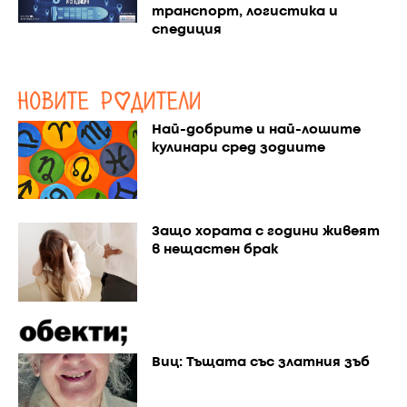
транспорт, логистика и
спедиция
Най-добрите и най-лошите
кулинари сред зодиите
Защо хората с години живеят
в нещастен брак
Виц: Тъщата със златния зъб