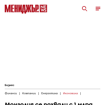
Бизнес
Финанси
|
Компании
|
Енергетика
|
Икономика
|
Монголия се похвали с 1 млрд.