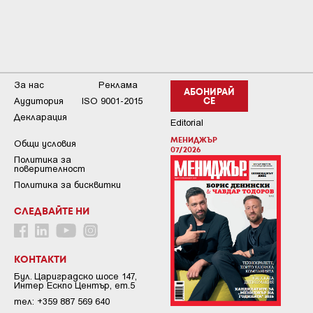
За нас
Реклама
АБОНИРАЙ
Аудитория
ISO 9001-2015
СЕ
Декларация
Editorial
МЕНИДЖЪР
Общи условия
07/2026
Пoлитикa зa
пoвepитeлнocт
Политика за бисквитки
СЛЕДВАЙТЕ НИ
КОНТАКТИ
Бул. Цариградско шосе 147,
Интер Ескпо Център, ет.5
тел: +359 887 569 640