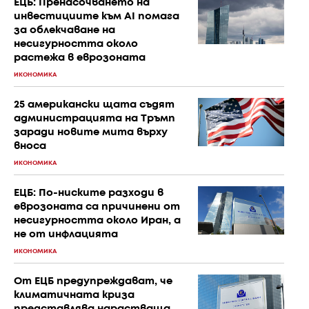
ЕЦБ: Пренасочването на
инвестициите към AI помага
за облекчаване на
несигурността около
растежа в еврозоната
ИКОНОМИКА
25 американски щата съдят
администрацията на Тръмп
заради новите мита върху
вноса
ИКОНОМИКА
ЕЦБ: По-ниските разходи в
еврозоната са причинени от
несигурността около Иран, а
не от инфлацията
ИКОНОМИКА
От ЕЦБ предупреждават, че
климатичната криза
представлява нарастваща