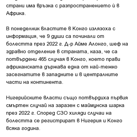
страни има връзка с разпространението ѝ в
Африка.
В понеделник властите в Конго излязоха с
информация, че 9 души са починали от
болестта през 2022 г. Д-р Айме Алонго, шеф на
здравно отделение в страната, каза, че са
потвърдени 465 случая в Конго, което прави
африканската държава една от най-тежко
засегнатите в западните и в централните
части на континента.
Нигерийските власти също потвърдиха първия
смъртен случай на заразен с маймунска шарка
през 2022 г. Според СЗО хиляди случаи на
болестта се регистрират в Нигерия и Конго
всяка година.