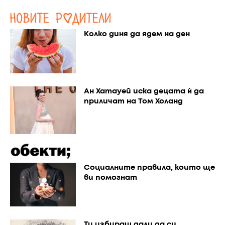
Колко диня да ядем на ден
Ан Хатауей иска децата ѝ да
приличат на Том Холанд
Социалните правила, които ще
ви помогнат
Ти избираш дали да си