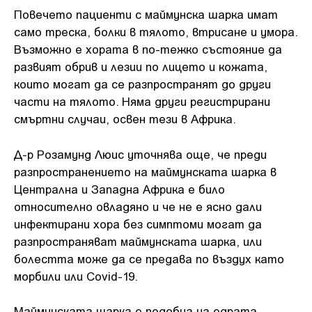
Повечето пациенти с маймунска шарка имат
само треска, болки в тялото, втрисане и умора.
Възможно е хората в по-тежко състояние да
развият обрив и лезии по лицето и кожата,
които могат да се разпространят до други
части на тялото. Няма други регистрирани
смъртни случаи, освен тези в Африка.
Д-р Розамунд Люис уточнява още, че преди
разпространението на маймунската шарка в
Централна и Западна Африка е било
относително овладяно и че не е ясно дали
инфектирани хора без симптоми могат да
разпространяват маймунската шарка, или
болестта може да се предава по въздух като
морбили или Covid-19.
Маймунската шарка е подобна на едрата