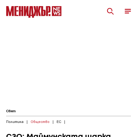
Свят
Политика
|
Общество
|
ЕС
|
СЗО: Маймунската шарка