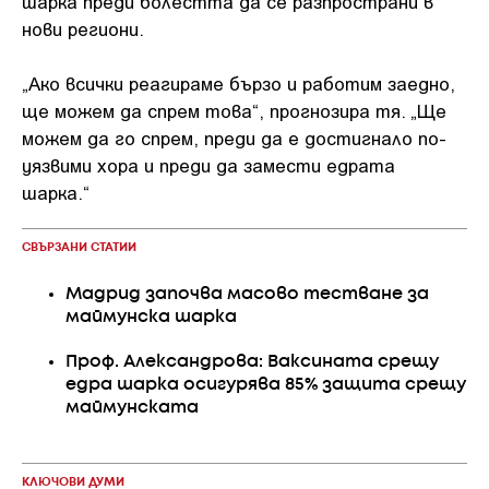
шарка преди болестта да се разпространи в
нови региони.
„Ако всички реагираме бързо и работим заедно,
ще можем да спрем това“, прогнозира тя. „Ще
можем да го спрем, преди да е достигнало по-
уязвими хора и преди да замести едрата
шарка.“
СВЪРЗАНИ СТАТИИ
Мадрид започва масово тестване за
маймунска шарка
Проф. Александрова: Ваксината срещу
едра шарка осигурява 85% защита срещу
маймунската
КЛЮЧОВИ ДУМИ