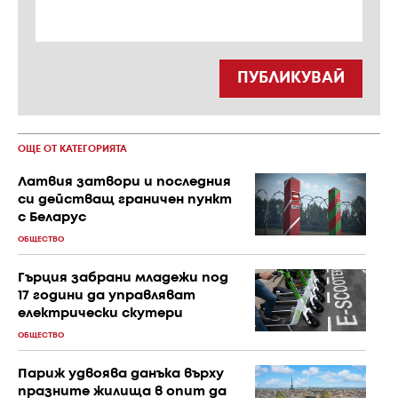
ПУБЛИКУВАЙ
ОЩЕ ОТ КАТЕГОРИЯТА
Латвия затвори и последния
си действащ граничен пункт
с Беларус
ОБЩЕСТВО
Гърция забрани младежи под
17 години да управляват
електрически скутери
ОБЩЕСТВО
Париж удвоява данъка върху
празните жилища в опит да