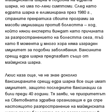
шарка, но има по-леки симптоми. След като
едрата шарка е елиминирана през 1980 г.,
страните прекратиха своите програми за
масови имунизации против болестта – ход,
който някои експерти виждат като причината
за разпространението на болестта сега, тъй
като в момента у много хора няма изграден
имунитет за подобни заболявания. Ваксините
срещу едра шарка предпазват също от
маймунска шарка.
Люис каза още, че не знае доколко
ваксинираните срещу едра шарка все още имат
имунитет, защото последните ваксинации са
били преди 40 години. Тя заяви, че приоритетът
на Световната здравна организация е да спре
настоящото разпространение на маймунската