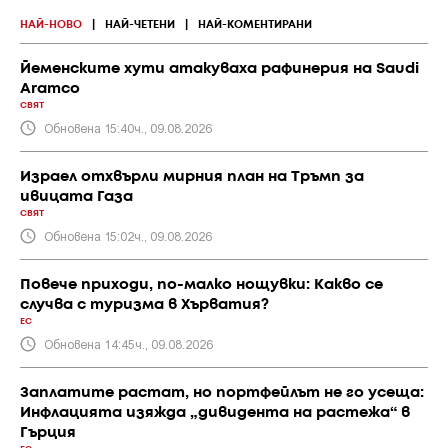
НАЙ-НОВО
|
НАЙ-ЧЕТЕНИ
|
НАЙ-КОМЕНТИРАНИ
Йеменските хути атакуваха рафинерия на Saudi
Aramco
СВЯТ
Обновена 15:40ч., 09.08.2026
Израел отхвърли мирния план на Тръмп за
ивицата Газа
СВЯТ
Обновена 15:02ч., 09.08.2026
Повече приходи, по-малко нощувки: Какво се
случва с туризма в Хърватия?
ЕС
Обновена 14:45ч., 09.08.2026
Заплатите растат, но портфейлът не го усеща:
Инфлацията изяжда „дивидента на растежа“ в
Гърция