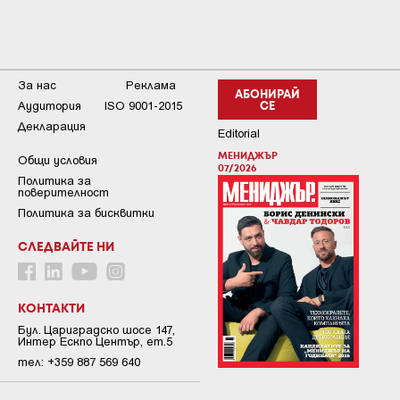
За нас
Реклама
АБОНИРАЙ
Аудитория
ISO 9001-2015
СЕ
Декларация
Editorial
МЕНИДЖЪР
Общи условия
07/2026
Пoлитикa зa
пoвepитeлнocт
Политика за бисквитки
СЛЕДВАЙТЕ НИ
КОНТАКТИ
Бул. Цариградско шосе 147,
Интер Ескпо Център, ет.5
тел: +359 887 569 640