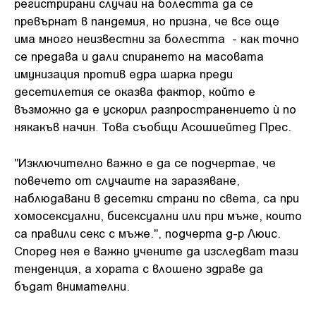
регистрирани случаи на болестта да се
превърнат в пандемия, но призна, че все още
има много неизвестни за болестта - как точно
се предава и дали спирането на масовата
имунизация против едра шарка преди
десетилетия се оказва фактор, който е
възможно да е ускорил разпространението ѝ по
някакъв начин
Това съобщи Асошиейтед Прес.
.
"Изключително важно е да се подчертае, че
повечето от случаите на заразяване,
наблюдавани в десетки страни по света, са при
хомосексуални, бисексуални или при мъже, които
са правили секс с мъже.", подчерта д-р Люис.
Според нея е важно учените да изследват тази
тенденция, а хората с влошено здраве да
бъдат внимателни.