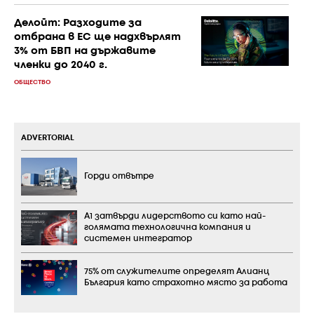
Делойт: Разходите за
отбрана в ЕС ще надхвърлят
3% от БВП на държавите
членки до 2040 г.
ОБЩЕСТВО
ADVERTORIAL
Горди отвътре
А1 затвърди лидерството си като най-
голямата технологична компания и
системен интегратор
75% от служителите определят Алианц
България като страхотно място за работа