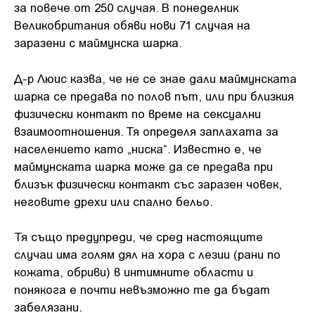
за повече от 250 случая. В понеделник
Великобритания обяви нови 71 случая на
заразени с маймунска шарка.
Д-р Люис казва, че не се знае дали маймунската
шарка се предава по полов път, или при близкия
физически контакт по време на сексуални
взаимоотношения. Тя определя заплахата за
населението като „ниска“. Известно е, че
маймунската шарка може да се предава при
близък физически контакт със заразен човек,
неговите дрехи или спално бельо.
Тя също предупреди, че сред настоящите
случаи има голям дял на хора с лезии (рани по
кожата, обриви) в интимните области и
понякога е почти невъзможно те да бъдат
забелязани.