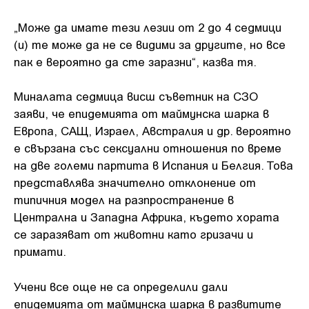
„Може да имате тези лезии от 2 до 4 седмици
(и) те може да не се видими за другите, но все
пак е вероятно да сте заразни“, казва тя.
Миналата седмица висш съветник на СЗО
заяви, че епидемията от маймунска шарка в
Европа, САЩ, Израел, Австралия и др. вероятно
е свързана със сексуални отношения по време
на две големи партита в Испания и Белгия. Това
представлява значително отклонение от
типичния модел на разпространение в
Централна и Западна Африка, където хората
се заразяват от животни като гризачи и
примати.
Учени все още не са определили дали
епидемията от маймунска шарка в развитите