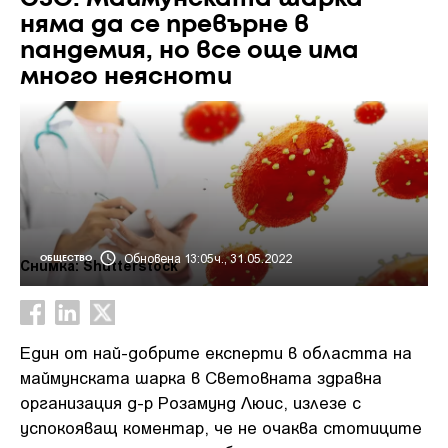
няма да се превърне в
пандемия, но все още има
много неясноти
Обновена 13:05ч., 31.05.2022
ОБЩЕСТВО
Снимка: Shutterstock
Един от най-добрите експерти в областта на
маймунската шарка в Световната здравна
организация д-р Розамунд Люис, излезе с
успокояващ коментар, че не очаква стотиците