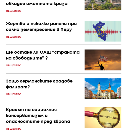
овладее имотната криза
ОБЩЕСТВО
Жертва и няколко ранени при
силно земетресение в Перу
ОБЩЕСТВО
Ще остане ли САЩ “страната
на свободните” ?
ОБЩЕСТВО
Защо германските градове
фалират?
ОБЩЕСТВО
Крахът на социалния
консерватизъм и
опасностите пред Европа
ОБЩЕСТВО