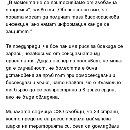
„В момента не се притесняваме от глобална
пандемия“, заяви тя. „Обезпокоени сме, че
хората могат да получат тази високорискова
инфекция, ако нямат информация как да се
защитят.“
Тя предупреди, че все пак има риск за всекида се
зарази, независимо от сексуалната му
ориентация. Други експерти посочват, че може
да е случайност, че болестта е била
установена за пръв път при хомосексуални и
бисексуални мъже, като казват, че е възможно
тя бързо да се разпространи и в други групи,
ако не бъде овладяна.
Миналата седмица СЗО съобщи, че 23 страни,
които преди не са регистрирали маймунска
шарка на територията си, сега са докладвали