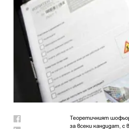
Теоретичният шофьорс
за всеки кандидат, с