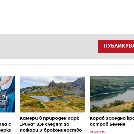
ПУБЛИКУВ
Камери в природен парк
Кораб заседна кр
за с
„Рила“ ще следят за
остров Белене
верки
пожари и бракониерство
ОБЩЕСТВО