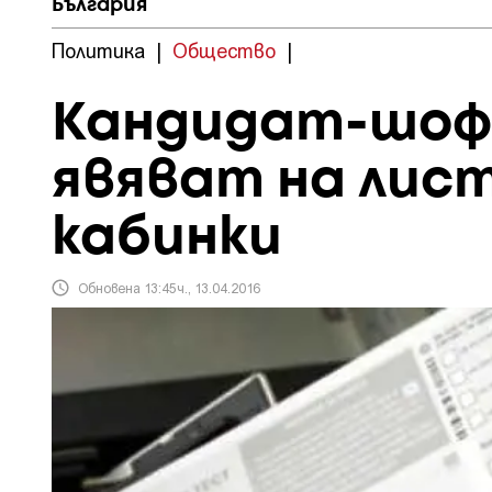
България
Политика
|
Общество
|
Кандидат-шоф
явяват на лист
кабинки
Обновена 13:45ч., 13.04.2016