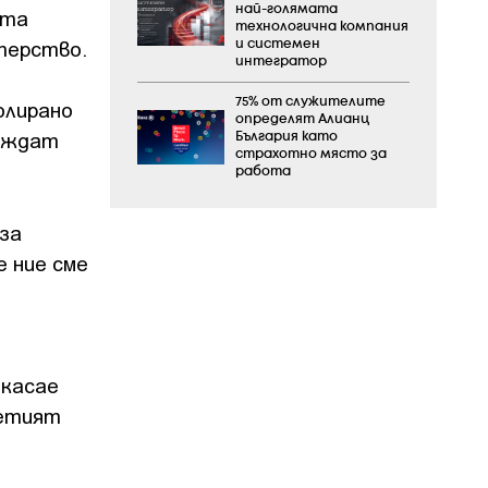
най-голямата
ата
технологична компания
терство.
и системен
интегратор
75% от служителите
олирано
определят Алианц
веждат
България като
страхотно място за
работа
за
 ние сме
 касае
ретият