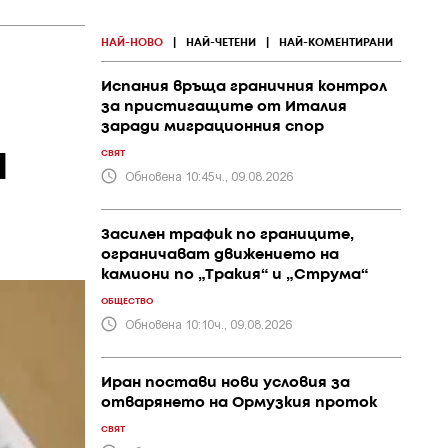
НАЙ-НОВО
|
НАЙ-ЧЕТЕНИ
|
НАЙ-КОМЕНТИРАНИ
Испания връща граничния контрол
за пристигащите от Италия
заради миграционния спор
и
СВЯТ
Обновена 10:45ч., 09.08.2026
Засилен трафик по границите,
ограничават движението на
камиони по „Тракия“ и „Струма“
ОБЩЕСТВО
Обновена 10:10ч., 09.08.2026
Иран постави нови условия за
отварянето на Ормузкия проток
СВЯТ