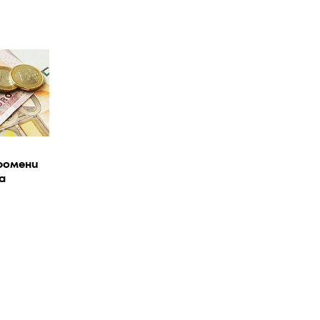
ромени
а