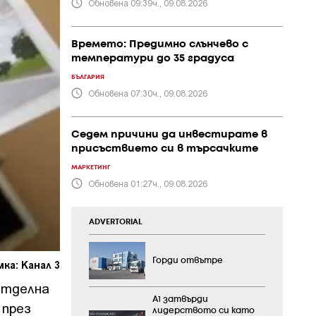
Обновена 09:39ч., 09.08.2026
Времето: Предимно слънчево с
температури до 35 градуса
БЪЛГАРИЯ
Обновена 07:30ч., 09.08.2026
Седем причини да инвестирате в
присъствието си в търсачките
МАРКЕТИНГ
Обновена 01:27ч., 09.08.2026
ADVERTORIAL
Горди отвътре
ка: Канал 3
отделна
А1 затвърди
 през
лидерството си като