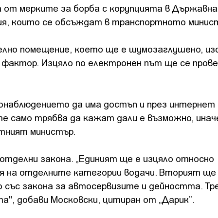
а от мерките за борба с корупцията в Държавн
ия, които се обсъждат в транспортното минис
делно помещение, което ще е шумозаглушено, из
ен фактор. Изцяло по електронен път ще се про
онаблюдението да има достъп и през интернет 
само трябва да кажат дали е възможно, иначе
ртният министър.
отделни закона. „Единият ще е изцяло относно
ия на отделните категории водачи. Вторият ще
о със закона за автосервизите и дейността. Т
а", добави Московски, цитиран от „Дарик”.