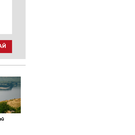
АЙ
ай