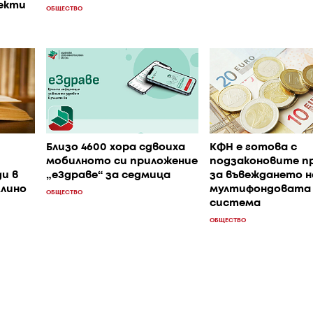
екти
ОБЩЕСТВО
Близо 4600 хора сдвоиха
КФН е готова с
мобилното си приложение
подзаконовите п
и в
„еЗдраве“ за седмица
за въвеждането н
лино
мултифондовата
ОБЩЕСТВО
система
ОБЩЕСТВО