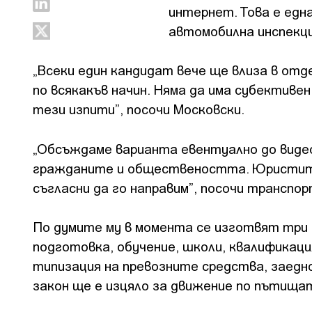
интернет. Това е едн
автомобилна инспекц
„Всеки един кандидат вече ще влиза в от
по всякакъв начин. Няма да има субектив
тези изпити”, посочи Московски.
„Обсъждаме варианта евентуално до виде
гражданите и обществеността. Юристите 
съгласни да го направим”, посочи транспо
По думите му в момента се изготвят три 
подготовка, обучение, школи, квалификац
типизация на превозните средства, заедн
закон ще е изцяло за движение по пътищат