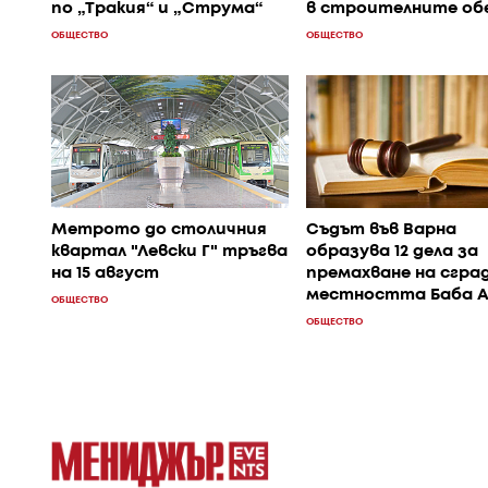
по „Тракия“ и „Струма“
в строителните об
ОБЩЕСТВО
ОБЩЕСТВО
Метрото до столичния
Съдът във Варна
квартал "Левски Г" тръгва
образува 12 дела за
на 15 август
премахване на сград
местността Баба А
ОБЩЕСТВО
ОБЩЕСТВО