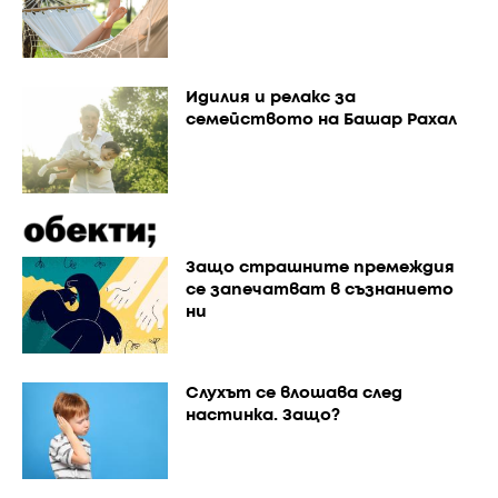
Идилия и релакс за
семейството на Башар Рахал
Защо страшните премеждия
се запечатват в съзнанието
ни
Слухът се влошава след
настинка. Защо?