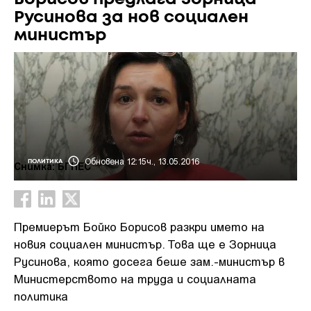
Русинова за нов социален
министър
Обновена 12:15ч., 13.05.2016
ПОЛИТИКА
Снимка: БГНЕС
Премиерът Бойко Борисов разкри името на
новия социален министър. Това ще е Зорница
Русинова, която досега беше зам.-министър в
Министерството на труда и социалната
политика