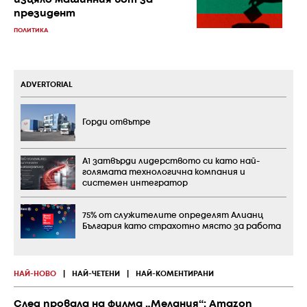
изцяло машинния вот за
президент
ПОЛИТИКА
ADVERTORIAL
Горди отвътре
А1 затвърди лидерството си като най-
голямата технологична компания и
системен интегратор
75% от служителите определят Алианц
България като страхотно място за работа
НАЙ-НОВО
|
НАЙ-ЧЕТЕНИ
|
НАЙ-КОМЕНТИРАНИ
След провала на филма „Мелания“: Amazon