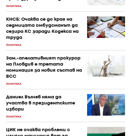
ПОЛИТИКА
КНСБ: Очаква се до края на
седмицата омбудсманът да
сезира КС заради Кодекса на
труда
ПОЛИТИКА
Зам.-апелативният прокурор
на Пловдив е третата
номинация за новия състав на
ВСС
ПОЛИТИКА
Даниел Вълчев няма да
участва в президентските
избори
ПОЛИТИКА
ЦИК не очаква проблеми с