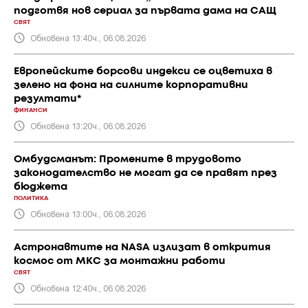
подготвя нов сериал за първата дама на САЩ
СВЯТ
Обновена 13:40ч., 06.08.2026
Европейските борсови индекси се оцветиха в
зелено на фона на силните корпоративни
резултати*
ФИНАНСИ
Обновена 13:20ч., 06.08.2026
Омбудсманът: Промените в трудовото
законодателство не могат да се правят през
бюджета
ПОЛИТИКА
Обновена 13:00ч., 06.08.2026
Астронавтите на NASA излизат в открития
космос от МКС за монтажни работи
СВЯТ
Обновена 12:40ч., 06.08.2026