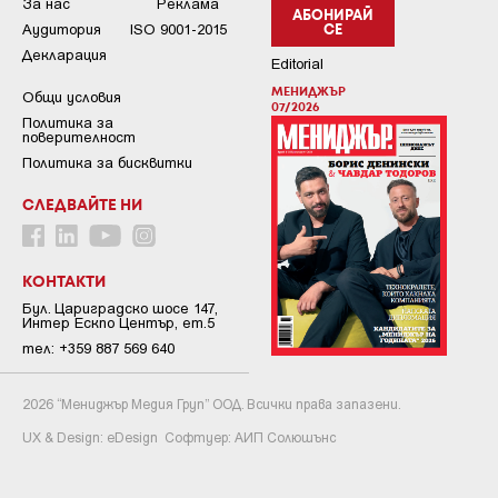
За нас
Реклама
АБОНИРАЙ
Аудитория
ISO 9001-2015
СЕ
Декларация
Editorial
МЕНИДЖЪР
Общи условия
07/2026
Пoлитикa зa
пoвepитeлнocт
Политика за бисквитки
СЛЕДВАЙТЕ НИ
КОНТАКТИ
Бул. Цариградско шосе 147,
Интер Ескпо Център, ет.5
тел: +359 887 569 640
2026 “Мениджър Медия Груп” ООД. Всички права запазени.
UX & Design:
eDesign
Софтуер:
АИП Солюшънс