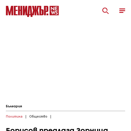
България
Политика
|
Общество
|
Борисов предлага Зорница