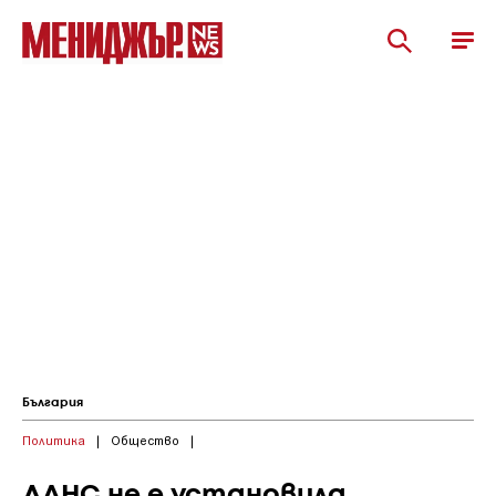
България
Политика
|
Общество
|
ДАНС не е установила