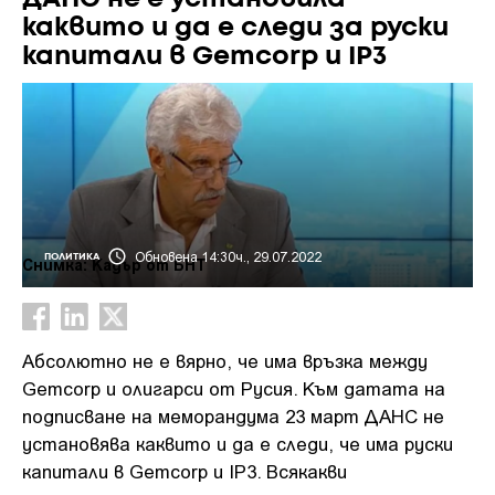
каквито и да е следи за руски
капитали в Gemcorp и IP3
Обновена 14:30ч., 29.07.2022
ПОЛИТИКА
Снимка: Кадър от БНТ
Абсолютно не е вярно, че има връзка между
Gemcorp и олигарси от Русия. Към датата на
подписване на меморандума 23 март ДАНС не
установява каквито и да е следи, че има руски
капитали в Gemcorp и IP3. Всякакви