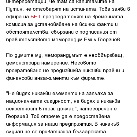
интерпретации, че там са капиталите на
Путин, не отговарят на истината. Това заяви в
ефира на
БНТ
председателят на временната
комисия за установяване на всички факти и
обстоятелства, свързани с подписания от
правителството меморандум Емил Георгиев.
По думите му, меморандумът е необвързващ,
демонстрира намерение. Неговото
прекратяване не предизвиква никакви правни и
финансови ангажименти към фирмите.
"Не видях никакви елементи на заплаха за
националната сигурност, не видях и никаква
секретност в този доклад", категоричен е
Георгиев. Той отрече да е предоставена
информация за наши предприятия. В никакъв
случай не се приватизира българската