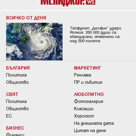
ВСИЧКО ОТ ДЕНЯ
Тайфунът „Делфин“ удари
Япония: 260 000 души са
евакуирани, отменени са
над 500 полета
БЪЛГАРИЯ
МАРКЕТИНГ
Политика
Реклама
Общество
ПР и събития
СВЯТ
ЛЮБОПИТНО
Политика
Фотогалерия
Общество
Класации
ЕС
Хороскоп
На днешната дата
БИЗНЕС
Цитат на деня
Финанси