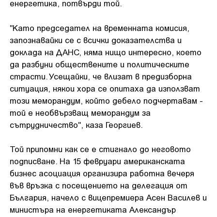
енергетика, потвърди той.
"Като председател на временната комисия,
запознавайки се с всички доказателства и
доклада на ДАНС, няма нищо интересно, което
да разбуни обществените и политическите
страсти. Усещайки, че влизат в предизборна
ситуация, някои хора се опитаха да използват
този меморандум, който дебело подчертавам -
той е необвързващ меморандум за
сътрудничество", каза Георгиев.
Той припомни как се е стигнало до неговото
подписване. На 15 февруари американската
бизнес асоциация организира работна вечеря
във връзка с посещението на делегация от
България, начело с вицепремиера Асен Василев и
министъра на енергетиката Александър