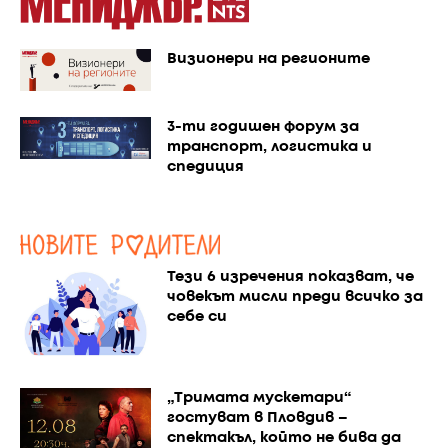
Визионери на регионите
3-ти годишен форум за
транспорт, логистика и
спедиция
Тези 6 изречения показват, че
човекът мисли преди всичко за
себе си
„Тримата мускетари“
гостуват в Пловдив –
спектакъл, който не бива да