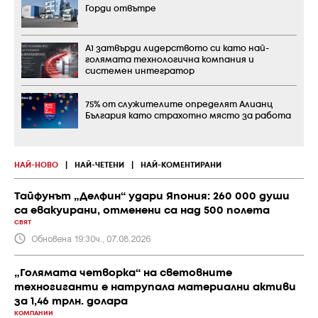
Горди отвътре
А1 затвърди лидерството си като най-
голямата технологична компания и
системен интегратор
75% от служителите определят Алианц
България като страхотно място за работа
НАЙ-НОВО
|
НАЙ-ЧЕТЕНИ
|
НАЙ-КОМЕНТИРАНИ
Тайфунът „Делфин“ удари Япония: 260 000 души
са евакуирани, отменени са над 500 полета
СВЯТ
Обновена 19:30ч., 07.08.2026
„Голямата четворка“ на световните
техногиганти е натрупала материални активи
за 1,46 трлн. долара
КОМПАНИИ