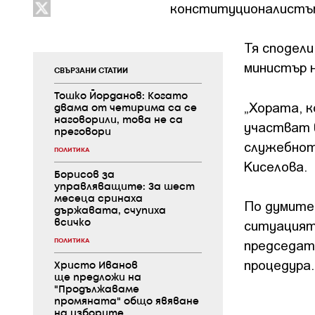
конституционалистът
Тя сподели
министър 
СВЪРЗАНИ СТАТИИ
Тошко Йорданов: Когато
„Хората, к
двама от четирима са се
наговорили, това не са
участват в
преговори
служебнот
ПОЛИТИКА
Киселова.
Борисов за
управляващите: За шест
месеца сринаха
По думите 
държавата, счупиха
ситуацията
всичко
председате
ПОЛИТИКА
процедура.
Христо Иванов
ще предложи на
"Продължаваме
промяната" общо явяване
на изборите