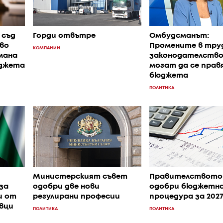
 съд
Горди отвътре
Омбудсманът:
во
Промените в тру
КОМПАНИИ
мана
законодателство
юджета
могат да се прав
бюджета
ПОЛИТИКА
Министерският съвет
Правителството
за
одобри две нови
одобри бюджетн
и от
регулирани професии
процедура за 202
вци
ПОЛИТИКА
ПОЛИТИКА