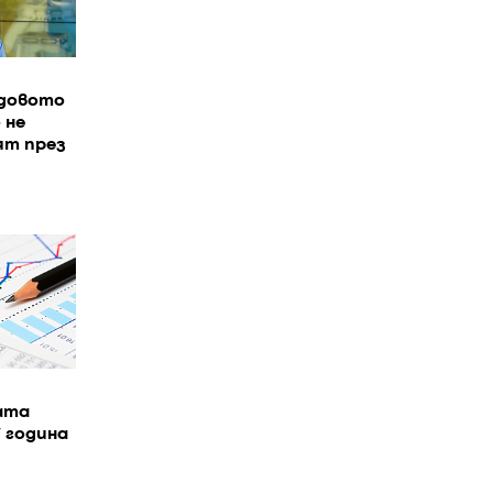
довото
 не
ят през
ата
7 година