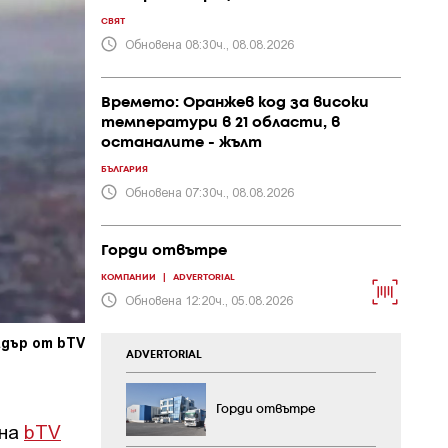
СВЯТ
Обновена 08:30ч., 08.08.2026
Времето: Оранжев код за високи
температури в 21 области, в
останалите - жълт
БЪЛГАРИЯ
Обновена 07:30ч., 08.08.2026
Горди отвътре
КОМПАНИИ
|
ADVERTORIAL
Обновена 12:20ч., 05.08.2026
адър от bTV
ADVERTORIAL
Горди отвътре
 на
bTV