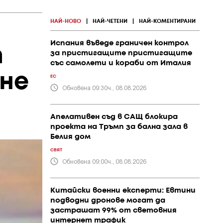
НАЙ-НОВО
|
НАЙ-ЧЕТЕНИ
|
НАЙ-КОМЕНТИРАНИ
Испания въведе граничен контрол
т
за пристигащите пристигащите
със самолети и кораби от Италия
не
ЕС
Обновена 09:30ч., 08.08.2026
Апелативен съд в САЩ блокира
проекта на Тръмп за бална зала в
Белия дом
СВЯТ
Обновена 09:00ч., 08.08.2026
Китайски военни експерти: Евтини
подводни дронове могат да
застрашат 99% от световния
интернет трафик