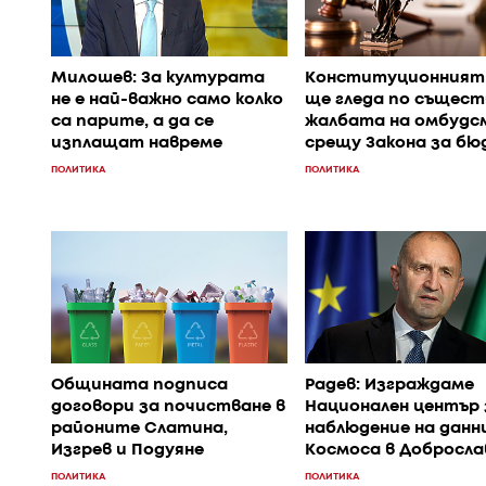
Милошев: За културата
Конституционният
не е най-важно само колко
ще гледа по същест
са парите, а да се
жалбата на омбудс
изплащат навреме
срещу Закона за б
ПОЛИТИКА
ПОЛИТИКА
Общината подписа
Радев: Изграждаме
договори за почистване в
Национален център 
районите Слатина,
наблюдение на данн
Изгрев и Подуяне
Космоса в Добросла
ПОЛИТИКА
ПОЛИТИКА