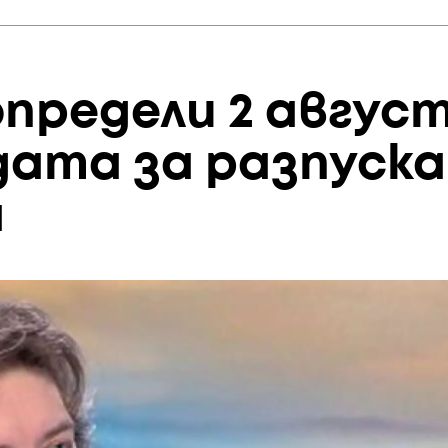
определи 2 авгус
дата за разпуска
а