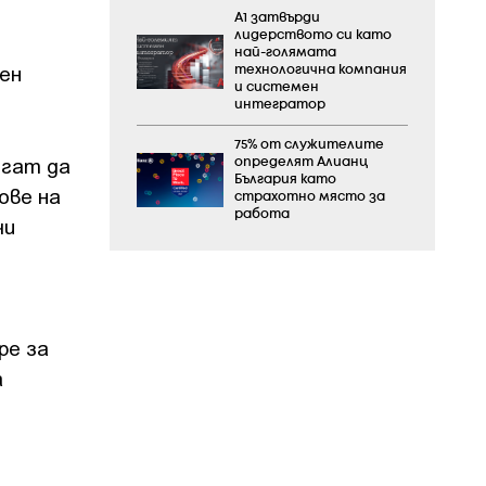
А1 затвърди
лидерството си като
най-голямата
бен
технологична компания
и системен
интегратор
75% от служителите
огат да
определят Алианц
България като
ове на
страхотно място за
работа
чи
ре за
а