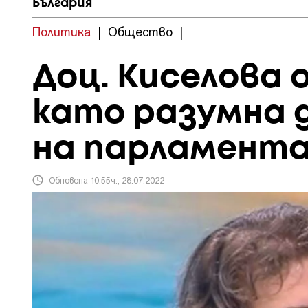
България
Политика
|
Общество
|
Доц. Киселова 
като разумна 
на парламент
Обновена 10:55ч., 28.07.2022