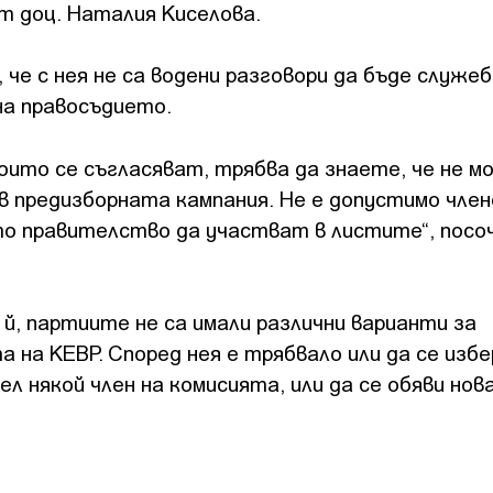
 доц. Наталия Киселова.
, че с нея не са водени разговори да бъде служе
на правосъдието.
оито се съгласяват, трябва да знаете, че не м
 предизборната кампания. Не е допустимо член
о правителство да участват в листите“, посо
й, партиите не са имали различни варианти за
 на КЕВР. Според нея е трябвало или да се избе
л някой член на комисията, или да се обяви нов