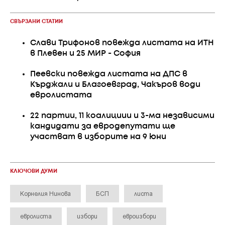
СВЪРЗАНИ СТАТИИ
Слави Трифонов повежда листата на ИТН
в Плевен и 25 МИР - София
Пеевски повежда листата на ДПС в
Кърджали и Благоевград, Чакъров води
евролистата
22 партии, 11 коалициии и 3-ма независими
кандидати за евродепутати ще
участват в изборите на 9 юни
КЛЮЧОВИ ДУМИ
Корнелия Нинова
БСП
листа
евролиста
избори
евроизбори