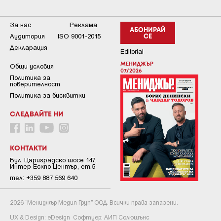
За нас
Реклама
АБОНИРАЙ
Аудитория
ISO 9001-2015
СЕ
Декларация
Editorial
МЕНИДЖЪР
Общи условия
07/2026
Пoлитикa зa
пoвepитeлнocт
Политика за бисквитки
СЛЕДВАЙТЕ НИ
КОНТАКТИ
Бул. Цариградско шосе 147,
Интер Ескпо Център, ет.5
тел: +359 887 569 640
2026 “Мениджър Медия Груп” ООД. Всички права запазени.
UX & Design:
eDesign
Софтуер:
АИП Солюшънс