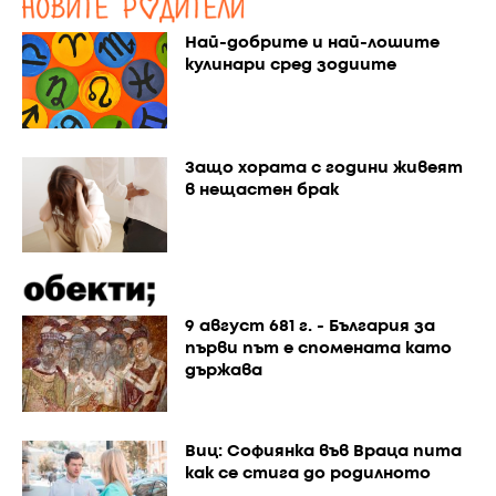
Най-добрите и най-лошите
кулинари сред зодиите
Защо хората с години живеят
в нещастен брак
9 август 681 г. - България за
първи път е спомената като
държава
Виц: Софиянка във Враца пита
как се стига до родилното