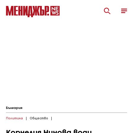
България
Политика
|
Общество
|
Корнелия Нинова води