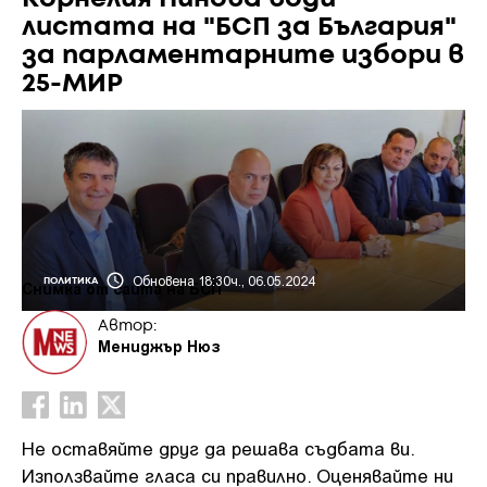
листата на "БСП за България"
за парламентарните избори в
25-МИР
Обновена 18:30ч., 06.05.2024
ПОЛИТИКА
Снимка от сайта на БСП
Автор:
Мениджър Нюз
Не оставяйте друг да решава съдбата ви.
Използвайте гласа си правилно. Оценявайте ни