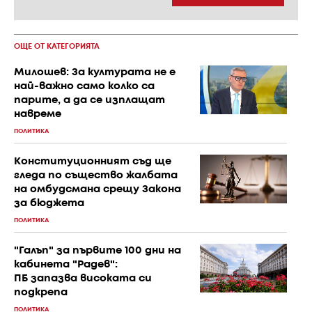
ОЩЕ ОТ КАТЕГОРИЯТА
Милошев: За културата не е
най-важно само колко са
парите, а да се изплащат
навреме
ПОЛИТИКА
Конституционният съд ще
гледа по същество жалбата
на омбудсмана срещу Закона
за бюджета
ПОЛИТИКА
"Галъп" за първите 100 дни на
кабинета "Радев":
ПБ запазва високата си
подкрепа
ПОЛИТИКА