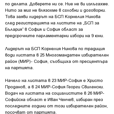
по делата. Доверете ни се. Ние не ви излъгахме.
Нито за миг не влязохме в сглобки и договорки.
Това заяви лидерът на БСП Корнелия Нинова
след регистрацията на листите на „БСП за
Бълария” в София и София област за
предсрочните парламентарни избори на 9 юни.
Лидерът на БСП Корнелия Нинова по традиция
води листата в 25 Многомандатен избирателен
район (МИР)- София, съобщиха от пресцентъра
на партията.
Начело на листата в 23 МИР-София е Христо
Проданов, а в 24 МИР-София Георги Свиленски.
Водач на листата на социалистите в 26 МИР-
Софийска област е Иван Ченчев, избиран през
последните години от този избирателен район,
посочват от партията.