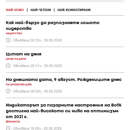
НАЙ-НОВО
|
НАЙ-ЧЕТЕНИ
|
НАЙ-КОМЕНТИРАНИ
Как най-бързо да разпознаете лошото
лидерство
ЛИДЕРСТВО
Обновена 00:33ч., 09.08.2026
Цитат на деня
ЦИТАТ НА ДЕНЯ
Обновена 00:31ч., 09.08.2026
На днешната дата, 9 август. Рождениците днес
НА ДНЕШНАТА ДАТА
Обновена 00:04ч., 09.08.2026
Индикаторът за пазарните настроения на BofA
достигна най-високото си ниво на оптимизъм
от 2021 г.
ФИНАНСИ
Обновена 19:00ч., 08.08.2026