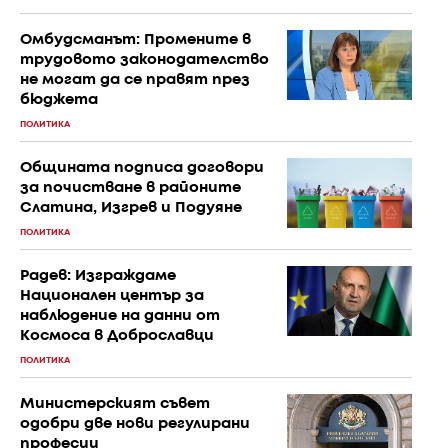
Омбудсманът: Промените в
трудовото законодателство
не могат да се правят през
бюджета
ПОЛИТИКА
Общината подписа договори
за почистване в районите
Слатина, Изгрев и Подуяне
ПОЛИТИКА
Радев: Изграждаме
Национален център за
наблюдение на данни от
Космоса в Доброславци
ПОЛИТИКА
Министерският съвет
одобри две нови регулирани
професии