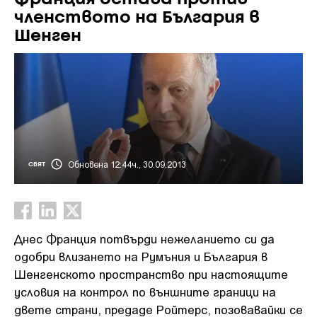
членството на България в
Шенген
Обновена 12:44ч., 30.09.2013
СВЯТ
Днес Франция потвърди нежеланието си да
одобри влизането на Румъния и България в
Шенгенското пространство при настоящите
условия на контрол по външните граници на
двете страни, предаде Ройтерс, позовавайки се