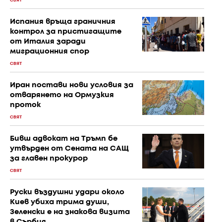
СВЯТ
Испания връща граничния
контрол за пристигащите
от Италия заради
миграционния спор
СВЯТ
Иран постави нови условия за
отварянето на Ормузкия
проток
СВЯТ
Бивш адвокат на Тръмп бе
утвърден от Сената на САЩ
за главен прокурор
СВЯТ
Руски въздушни удари около
Киев убиха трима души,
Зеленски е на знакова визита
в Сърбия