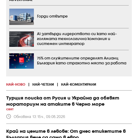
Горди отвътре
А1 затвърди лидерството си като най-
голямата технологична компания и
системен интегратор
75% от служителите определят Алианц
България като страхотно място за работа
НАЙ-НОВО
|
НАЙ-ЧЕТЕНИ
|
НАЙ-КОМЕНТИРАНИ
Турция поиска от Русия и Украйна да обявят
мораториум на атаките в Черно море
СВЯТ
Обновена 13:15ч., 09.08.2026
Край на цените в левове: От днес етикетите в
България вече са само в евро