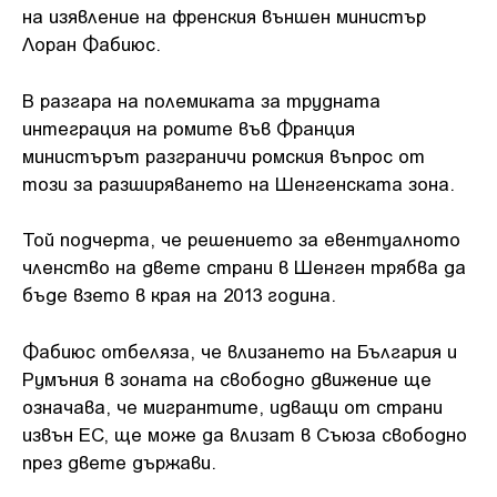
на изявление на френския външен министър
Лоран Фабиюс.
В разгара на полемиката за трудната
интеграция на ромите във Франция
министърът разграничи ромския въпрос от
този за разширяването на Шенгенската зона.
Той подчерта, че решението за евентуалното
членство на двете страни в Шенген трябва да
бъде взето в края на 2013 година.
Фабиюс отбеляза, че влизането на България и
Румъния в зоната на свободно движение ще
означава, че мигрантите, идващи от страни
извън ЕС, ще може да влизат в Съюза свободно
през двете държави.