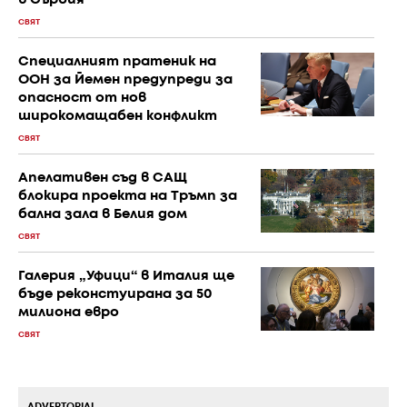
СВЯТ
Специалният пратеник на
ООН за Йемен предупреди за
опасност от нов
широкомащабен конфликт
СВЯТ
Апелативен съд в САЩ
блокира проекта на Тръмп за
бална зала в Белия дом
СВЯТ
Галерия „Уфици“ в Италия ще
бъде реконстуирана за 50
милиона евро
СВЯТ
ADVERTORIAL