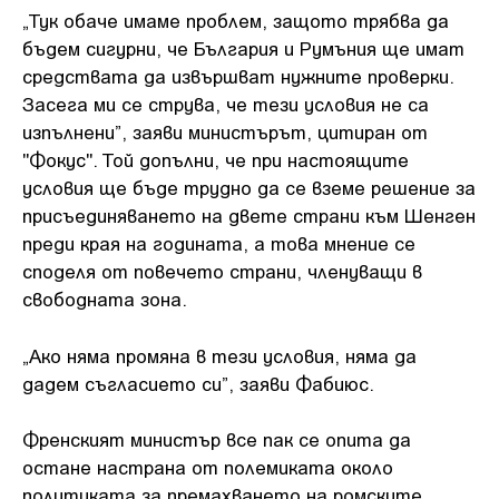
„Тук обаче имаме проблем, защото трябва да
бъдем сигурни, че България и Румъния ще имат
средствата да извършват нужните проверки.
Засега ми се струва, че тези условия не са
изпълнени”, заяви министърът, цитиран от
"Фокус". Той допълни, че при настоящите
условия ще бъде трудно да се вземе решение за
присъединяването на двете страни към Шенген
преди края на годината, а това мнение се
споделя от повечето страни, членуващи в
свободната зона.
„Ако няма промяна в тези условия, няма да
дадем съгласието си”, заяви Фабиюс.
Френският министър все пак се опита да
остане настрана от полемиката около
политиката за премахването на ромските