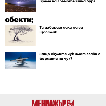
време на гръмотевична буря
Ти избираш дали да си
щастлив
Защо акулите чук имат глави с
формата на чук?