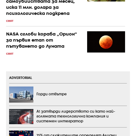
самоубийствата за месец,
иска 11 млн. долара за
психологическа подкрепа
СВЯТ
NASA сглоби кораба „Орион“
за първия етап от
пътуването до Луната
СВЯТ
ADVERTORIAL
Горди отвътре
А1 затвърди лидерството си като най-
голямата технологична компания и
системен интегратор
75% от служителите определят Алианц