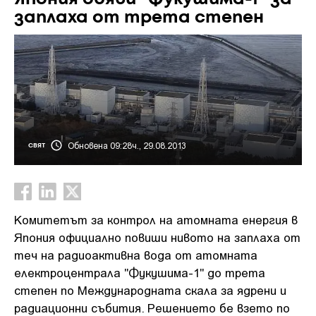
заплаха от трета степен
Обновена 09:28ч., 29.08.2013
СВЯТ
Комитетът за контрол на атомната енергия в
Япония официално повиши нивото на заплаха от
теч на радиоактивна вода от атомната
електроцентрала "Фукушима-1" до трета
степен по Международната скала за ядрени и
радиационни събития. Решението бе взето по