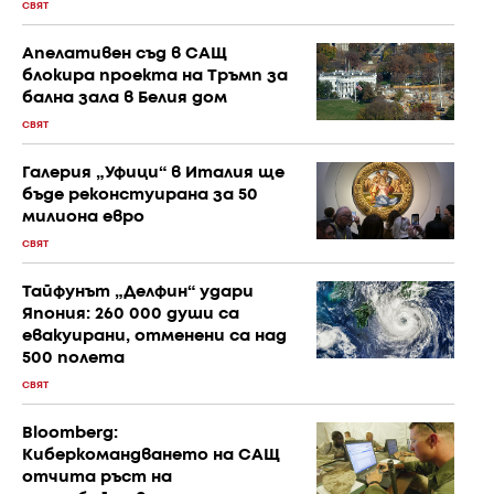
СВЯТ
Апелативен съд в САЩ
блокира проекта на Тръмп за
бална зала в Белия дом
СВЯТ
Галерия „Уфици“ в Италия ще
бъде реконстуирана за 50
милиона евро
СВЯТ
Тайфунът „Делфин“ удари
Япония: 260 000 души са
евакуирани, отменени са над
500 полета
СВЯТ
Bloomberg:
Киберкомандването на САЩ
отчита ръст на