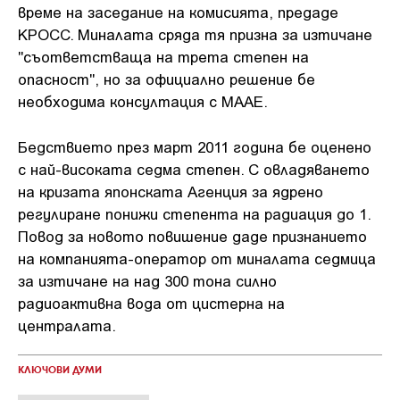
време на заседание на комисията, предаде
КРОСС. Миналата сряда тя призна за изтичане
"съответстваща на трета степен на
опасност", но за официално решение бе
необходима консултация с МААЕ.
Бедствието през март 2011 година бе оценено
с най-високата седма степен. С овладяването
на кризата японската Агенция за ядрено
регулиране понижи степента на радиация до 1.
Повод за новото повишение даде признанието
на компанията-оператор от миналата седмица
за изтичане на над 300 тона силно
радиоактивна вода от цистерна на
централата.
КЛЮЧОВИ ДУМИ