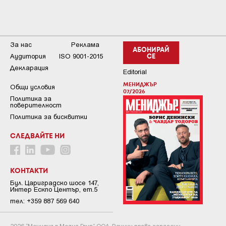
За нас
Реклама
АБОНИРАЙ
Аудитория
ISO 9001-2015
СЕ
Декларация
Editorial
МЕНИДЖЪР
Общи условия
07/2026
Пoлитикa зa
пoвepитeлнocт
Политика за бисквитки
СЛЕДВАЙТЕ НИ
КОНТАКТИ
Бул. Цариградско шосе 147,
Интер Ескпо Център, ет.5
тел: +359 887 569 640