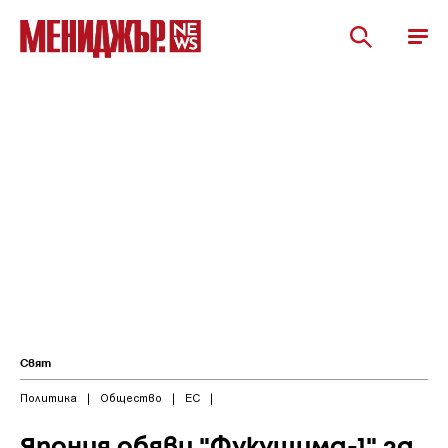
Свят
Политика
|
Общество
|
ЕС
|
Япония обяви "Фукушима-1" за