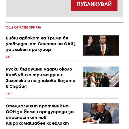
ПУБЛИКУВАЙ
ОЩЕ ОТ КАТЕГОРИЯТА
Бивш адвокат на Тръмп бе
утвърден от Сената на САЩ
за главен прокурор
СВЯТ
Руски въздушни удари около
Киев убиха трима души,
Зеленски е на знакова визита
в Сърбия
СВЯТ
Специалният пратеник на
ООН за Йемен предупреди за
опасност от нов
широкомащабен конфликт