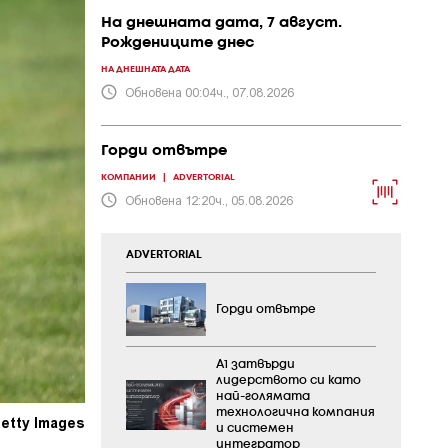
На днешната дата, 7 август.
Рождениците днес
НА ДНЕШНАТА ДАТА
Обновена 00:04ч., 07.08.2026
Горди отвътре
КОМПАНИИ
|
ADVERTORIAL
Обновена 12:20ч., 05.08.2026
ADVERTORIAL
Горди отвътре
А1 затвърди
лидерството си като
най-голямата
технологична компания
etty Images
и системен
интегратор