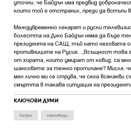
уточни, че Байдън има предвид доброкаче
които той е отстранил, преди да встъпи 
Междувременно лекарят и руски телевизио
болестта на Джо Байдън няма да бъде теж
президента на САЩ, тъй като неговата ос
противниците на Русия. „Всъщност това е 
от хората, които умират от ковид, са мно
шансовете за тежко протичане? Мисля, че
мен лично ми се струва, че сега всякакви 
смъртта в такава ситуация на президента 
КЛЮЧОВИ ДУМИ
Байдън
коронавирус