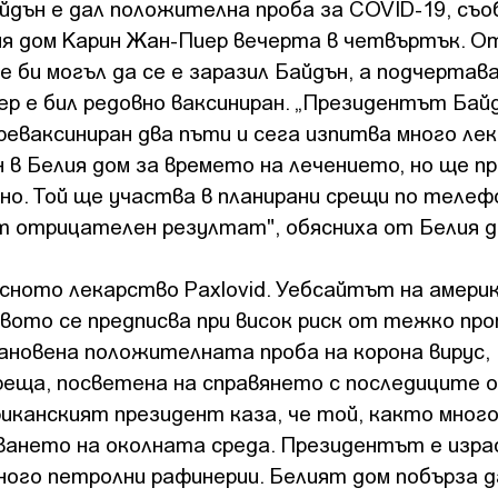
дън е дал положителна проба за COVID-19, съ
я дом Карин Жан-Пиер вечерта в четвъртък. О
 би могъл да се е заразил Байдън, а подчертав
ер е бил редовно ваксиниран. „Президентът Бай
реваксиниран два пъти и сега изпитва много лек
н в Белия дом за времето на лечението, но ще п
о. Той ще участва в планирани срещи по телеф
 отрицателен резултат", обясниха от Белия д
сното лекарство Paxlovid. Уебсайтът на амери
твото се предписва при висок риск от тежко пр
тановена положителната проба на корона вирус,
 среща, посветена на справянето с последиците 
иканският президент каза, че той, както много
яването на околната среда. Президентът е изра
ного петролни рафинерии. Белият дом побърза д