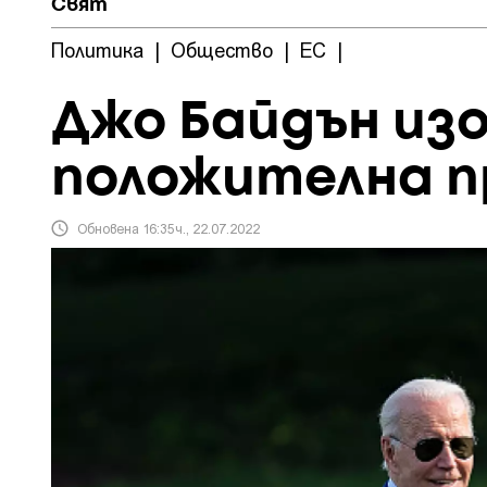
Свят
Политика
|
Общество
|
ЕС
|
Джо Байдън изо
положителна п
Обновена 16:35ч., 22.07.2022