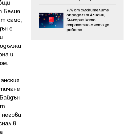
общи
т Белия
75% от служителите
определят Алианц
ат само,
България като
страхотно място за
дън е
работа
и
родължи
она и
ом.
канския
отичане
 Байдън
от
 негови
снал в
а