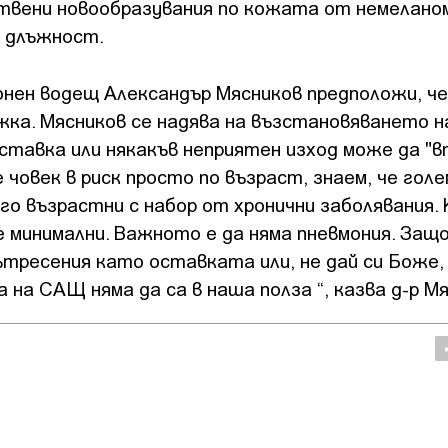
ствени новообразувания по кожата от немелано
в длъжност.
нен водещ Александър Мясников предположи, че
ка. Мясников се надява на възстановяването н
тавка или някакъв неприятен изход може да "в
човек в риск просто по възраст, знаем, че гол
го възрастни с набор от хронични заболявания. 
 минимални. Важното е да няма пневмония. Защ
сътресения като оставката или, не дай си Боже,
на САЩ няма да са в наша полза “, казва д-р Мя