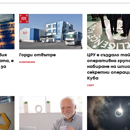
вия
Горди отвътре
ЦРУ е създало та
ата, е
оперативна група
КОМПАНИИ
 за
набиране на шпио
секретни операци
Куба
СВЯТ