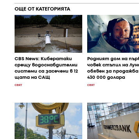
ОЩЕ ОТ КАТЕГОРИЯТА
CBS News: Кибератаки
Родният дом на пър
срещу водоснабдителни
човек стъпил на Лун
системи са засечени в 12
обявен за продажба
щата на САЩ
430 000 долара
СВЯТ
СВЯТ