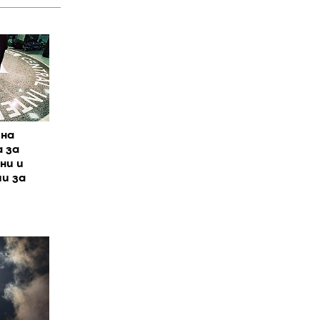
йна
 за
ни и
и за