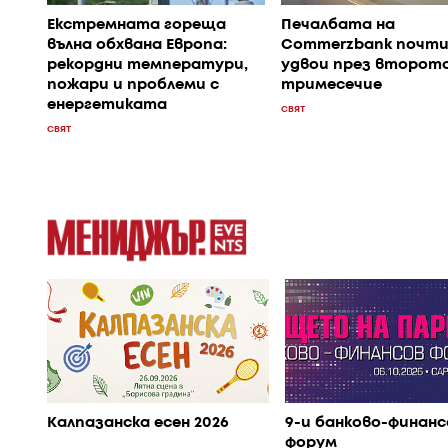
Екстремната гореща
Печалбата на
вълна обхвана Европа:
Commerzbank почти
рекордни температури,
удвои през второт
пожари и проблеми с
тримесечие
енергетиката
СВЯТ
СВЯТ
Калпазанска есен 2026
9-и банково-финанс
форум