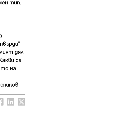
мен тип,
а
твърди"
емият дял
Какви са
ото на
сников.