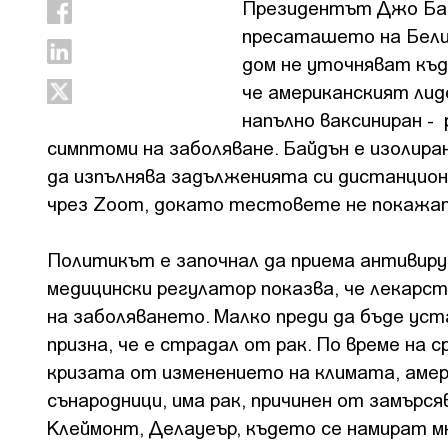
Президентът Джо Бай
пресаташето на Бели
дом не уточняват къде
че американският лид
напълно ваксиниран - 
симптоми на заболяване. Байдън е изолира
да изпълнява задълженията си дистанционн
чрез Zoom, докато тестовете не покажат
Политикът е започнал да приема антивиру
медицински регулатор показва, че лекарс
на заболяването. Малко преди да бъде ус
призна, че е страдал от рак. По време на
кризата от изменението на климата, амер
сънародници, има рак, причинен от замърс
Клеймонт, Делауеър, където се намират м