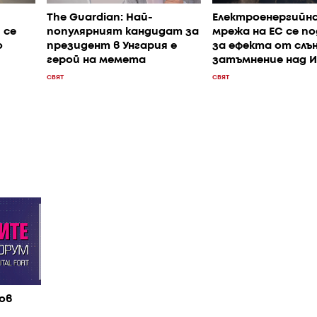
The Guardian: Най-
Електроенергийн
 се
популярният кандидат за
мрежа на ЕС се п
о
президент в Унгария е
за ефекта от слъ
герой на мемета
затъмнение над 
СВЯТ
СВЯТ
ов