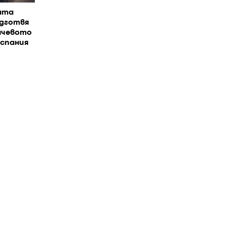
ата
одготвя
нчевото
Испания