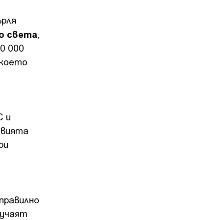
ърля
о света
,
0 000
 което
С и
говията
ри
правилно
лучаят