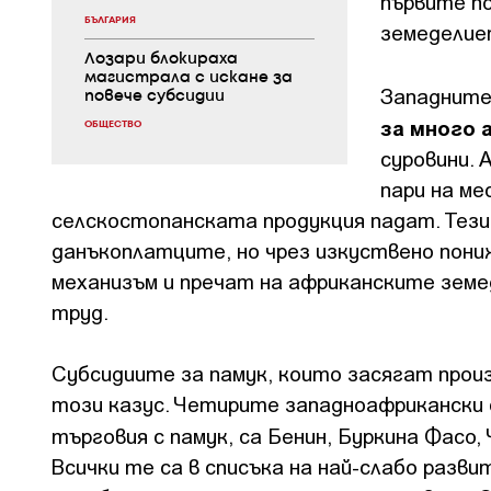
първите по
БЪЛГАРИЯ
земеделие
Лозари блокираха
магистрала с искане за
Западните
повече субсидии
за много 
ОБЩЕСТВО
суровини.
пари на м
селскостопанската продукция падат. Тези 
данъкоплатците, но чрез изкуствено пони
механизъм и пречат на африканските земе
труд.
Субсидиите за памук, които засягат про
този казус. Четирите западноафрикански
търговия с памук, са Бенин, Буркина Фасо,
Всички те са в списъка на най-слабо раз