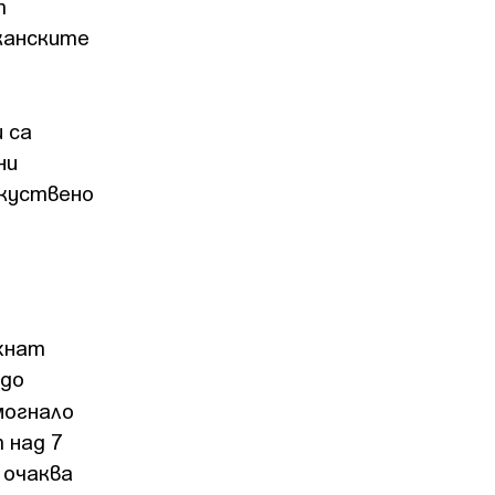
т
иканските
 са
ни
зкуствено
хнат
 до
могнало
 над 7
 очаква