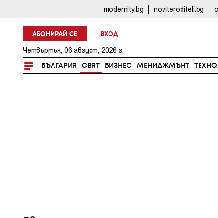
modernity.bg
noviteroditeli.bg
o
АБОНИРАЙ СЕ
ВХОД
Четвъртък, 06 август, 2026 г.
БЪЛГАРИЯ
СВЯТ
БИЗНЕС
МЕНИДЖМЪНТ
ТЕХНО