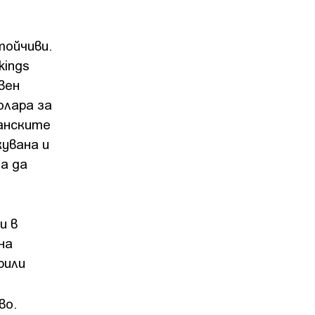
тойчиви.
kings
вен
олара за
канските
увана и
а да
и в
на
рили
во.