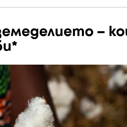
земеделието – ко
би*