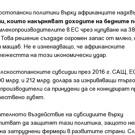
остопански политики върху африканците надхв
и, които накърняват доходите на бедните п
лекопроизводителите в ЕС чрез купуване на 38
 Това решение създаде огромен запас от мляко,
н мащаб. Не е изненадващо, че африканските
тежестта на този икономически удар.
елскостопанските субсидии през 2016 г. САЩ, Е
00 млрд. и 212 млрд. долара за изкривяващи тър
производители са принудени да се конкурират п
тествено губят.
ателното въздействие на субсидиите върху
 опитват да защитят тази политика, защото не
 на затруднени фермери в развитите страни. С