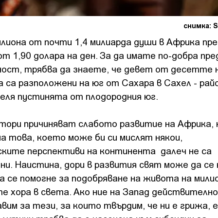
снимка: S
лиона от почти 1,4 милиарда души в Африка през
от 1,90 долара на ден. За да имате по-добра пр
ост, трябва да знаете, че девет от десетте 
 са разположени на юг от Сахара в Сахел - рай
еля пустинята от плодородния юг.
тори причиняват слабото развитие на Африка, 
а това, което може би си мислят някои,
ските перспективи на континента далеч не са
и. Наистина, дори в развития свят може да се 
да се помогне за подобряване на живота на мили
е хора в света. Ако ние на Запад действително
авим за тези, за които твърдим, че ни е грижа, 