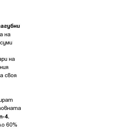
пагубни
а на
 суми
ари на
ния
а своя
рират
товната
n-4.
ло 60%