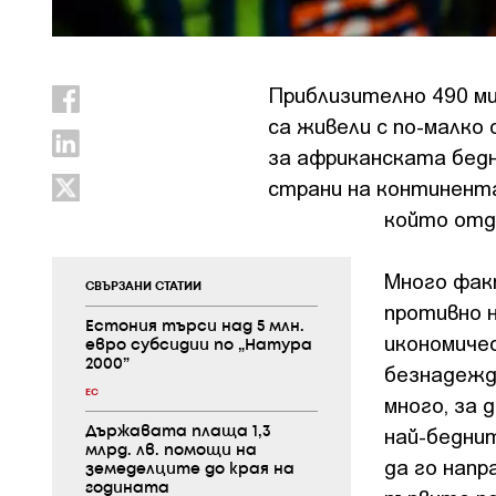
Приблизително 490 ми
са живели с по-малко 
за африканската бедн
страни на континента
който отд
Много фак
СВЪРЗАНИ СТАТИИ
противно н
Естония търси над 5 млн.
икономиче
евро субсидии по „Натура
2000”
безнадеждн
ЕС
много, за 
най-беднит
Държавата плаща 1,3
млрд. лв. помощи на
да го напр
земеделците до края на
годината