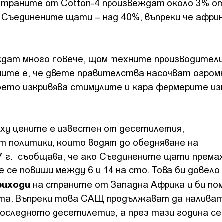
 Страните от Cotton-4 произвеждат около 3% о
и Съединените щати – над 40%, въпреки че афр
ждат много повече, щом техните производители
ните е, че двете правителства насочват огром
оето изкривява стимулите и кара фермерите и
рху цените е известен от десетилетия,
 политики, които водят до обедняване на
7 г. съобщава, че ако Съединените щати према
 се повиши между 6 и 14 на сто. Това би довело
риходи
на страните от Западна Африка и би по
тта. Въпреки това САЩ продължават да наливат
последното десетилетие, а през тази година се