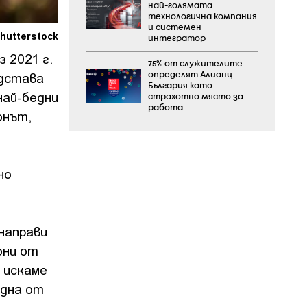
най-голямата
технологична компания
и системен
hutterstock
интегратор
 2021 г.
75% от служителите
едстава
определят Алианц
България като
най-бедни
страхотно място за
работа
онът,
но
направи
они от
 искаме
една от