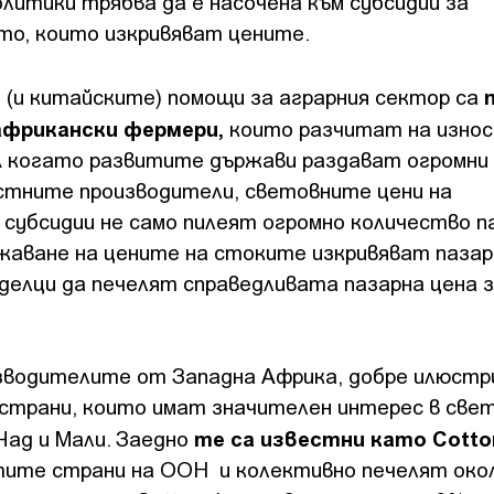
литики трябва да е насочена към субсидии за
то, които изкривяват цените.
 (и китайските) помощи за аграрния сектор са
африкански фермери,
които разчитат на износ
 А когато развитите държави раздават огромни
естните производители, световните цени на
субсидии не само пилеят огромно количество п
жаване на цените на стоките изкривяват пазар
делци да печелят справедливата пазарна цена з
изводителите от Западна Африка, добре илюст
 страни, които имат значителен интерес в све
те са известни като Cotto
 Чад и Мали. Заедно
витите страни на ООН и колективно печелят око