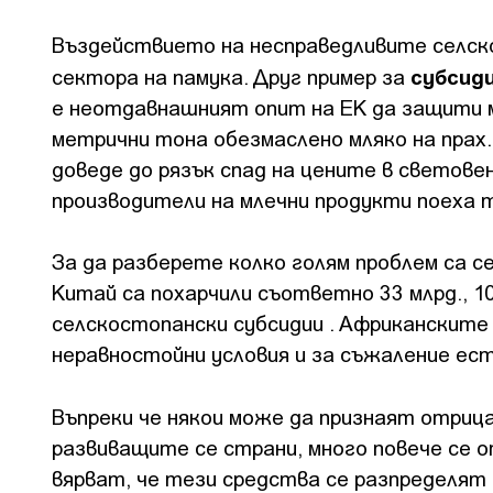
Въздействието на несправедливите селск
субсиди
сектора на памука. Друг пример за
е неотдавнашният опит на ЕК да защити м
метрични тона обезмаслено мляко на прах.
доведе до рязък спад на цените в светове
производители на млечни продукти поеха 
За да разберете колко голям проблем са с
Китай са похарчили съответно 33 млрд., 1
селскостопански субсидии . Африканските 
неравностойни условия и за съжаление ес
Въпреки че някои може да признаят отриц
развиващите се страни, много повече се
вярват, че тези средства се разпределят