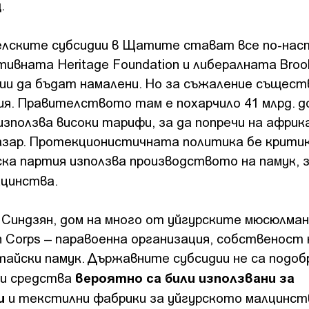
.
елските субсидии в Щатите стават все по-нас
тивната Heritage Foundation и либералната Broo
дии да бъдат намалени. Но за съжаление същест
я. Правителството там е похарчило 41 млрд. д
зползва високи тарифи, за да попречи на афри
азар. Протекционистичната политика бе критик
ка партия използва производството на памук, з
лцинства.
Синдзян, дом на много от уйгурските мюсюлман
ion Corps – паравоенна организация, собственост 
тайски памук. Държавните субсидии не са подоб
вероятно са били използвани за
зи средства
и
и текстилни фабрики за уйгурското малцинст