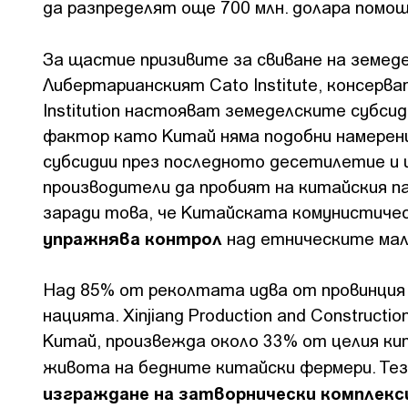
да разпределят още 700 млн. долара помощ
За щастие призивите за свиване на земед
Либертарианският Cato Institute, консерва
Institution настояват земеделските субси
фактор като Китай няма подобни намерени
субсидии през последното десетилетие и и
производители да пробият на китайския п
заради това, че Китайската комунистичес
упражнява контрол
над етническите ма
Над 85% от реколтата идва от провинция 
нацията. Xinjiang Production and Construct
Китай, произвежда около 33% от целия ки
живота на бедните китайски фермери. Те
изграждане на затворнически комплекс