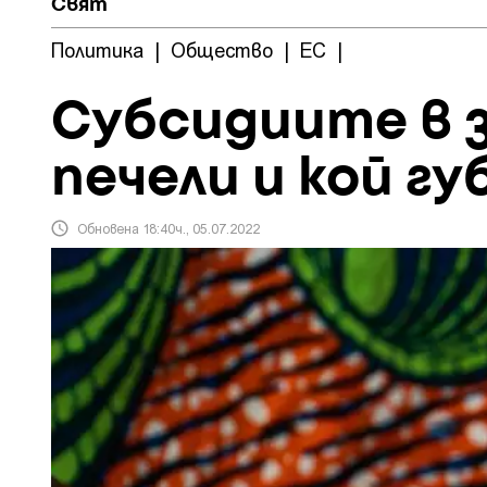
Свят
Политика
|
Общество
|
ЕС
|
Субсидиите в 
печели и кой гу
Обновена 18:40ч., 05.07.2022