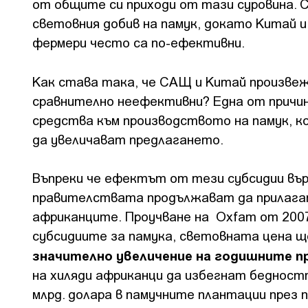
от общите си приходи от тази суровина.
световния добив на памук, докато Китай 
фермери често са по-ефективни.
Как става така, че САЩ и Китай произве
сравнително неефективни? Една от причи
средства към производството на памук, к
да увеличават предлагането.
Въпреки че ефектът от тези субсидии въ
правителствата продължават да прилагат
африканците. Проучване на Oxfam от 200
субсидиите за памука, световната цена ще
значително увеличение на годишните п
на хиляди африканци да избегнат беднос
млрд. долара в памучните плантации през 