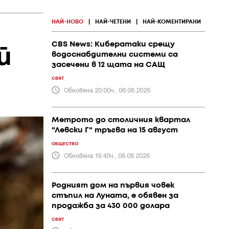
НАЙ-НОВО
|
НАЙ-ЧЕТЕНИ
|
НАЙ-КОМЕНТИРАНИ
CBS News: Кибератаки срещу
й
водоснабдителни системи са
засечени в 12 щата на САЩ
СВЯТ
Обновена 20:00ч., 06.08.2026
Метрото до столичния квартал
"Левски Г" тръгва на 15 август
ОБЩЕСТВО
Обновена 19:40ч., 06.08.2026
Родният дом на първия човек
стъпил на Луната, е обявен за
продажба за 430 000 долара
СВЯТ