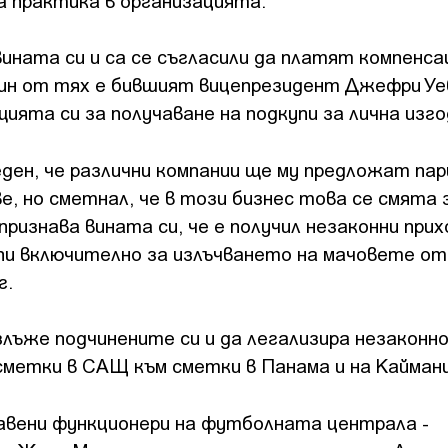
а практика в организацията.
вината си и са се съгласили да платят компенса
Един от тях е бившият вицепрезидент Джефри Уе
ията си за получаване на подкупи за лична изго
реден, че различни компании ще му предложат пар
е, но сметнал, че в този бизнес това се смята 
ризнава вината си, че е получил незаконни при
купи включително за излъчването на мачовете от
г.
злъже подчинените си и да легализира незаконн
 сметки в САЩ към сметки в Панама и на Кайман
тавени функционери на футболната централа -