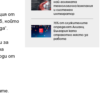
най-голямата
технологична компания
и системен
ция от
интегратор
б, който
75% от служителите
да“.
определят Алианц
България като
страхотно място за
работа
и за
за
ходи от
о
ите.