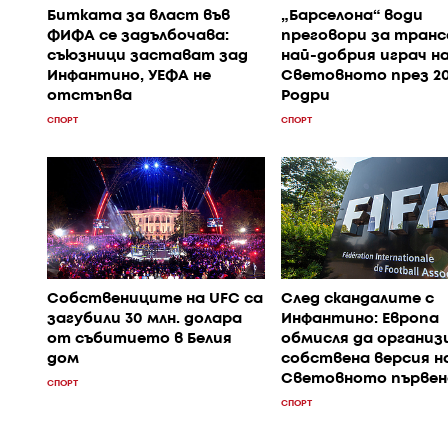
Битката за власт във
„Барселона“ води
ФИФА се задълбочава:
преговори за транс
съюзници застават зад
най-добрия играч н
Инфантино, УЕФА не
Световното през 20
отстъпва
Родри
СПОРТ
СПОРТ
Собствениците на UFC са
След скандалите с
загубили 30 млн. долара
Инфантино: Европа
от събитието в Белия
обмисля да организ
дом
собствена версия н
Световното първе
СПОРТ
СПОРТ