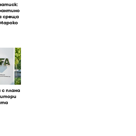
натиск:
фантино
а среща
 Мароко
 с плана
титори
ата