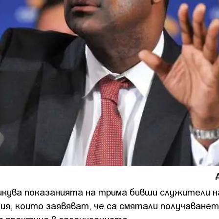
икува показанията на трима бивши служители 
ция, които заявяват, че са смятали получаванет