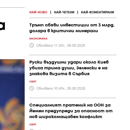
НАЙ-НОВО
|
НАЙ-ЧЕТЕНИ
|
НАЙ-КОМЕНТИРАНИ
а
Тръмп обяви инвестиции от 3 млрд.
долара в критични минерали
ИКОНОМИКА
Обновена 11:20ч., 08.08.2026
Руски въздушни удари около Киев
убиха трима души, Зеленски е на
знакова визита в Сърбия
СВЯТ
Обновена 10:40ч., 08.08.2026
Специалният пратеник на ООН за
Йемен предупреди за опасност от
нов широкомащабен конфликт
СВЯТ