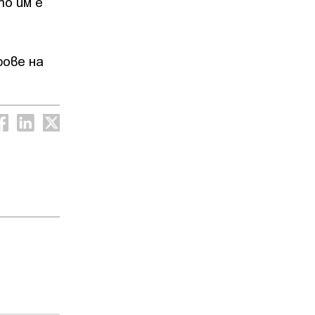
о им е
фове на