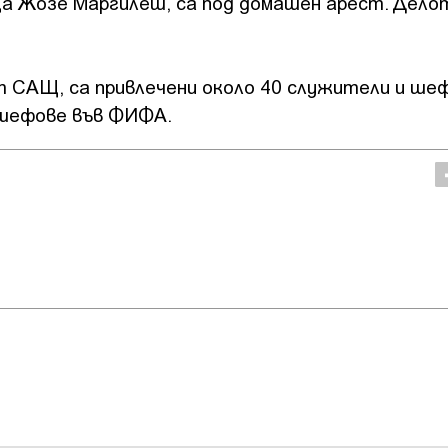
а Жозе Маргилеш, са под домашен арест. Делот
т САЩ, са привлечени около 40 служители и ше
 шефове във ФИФА.