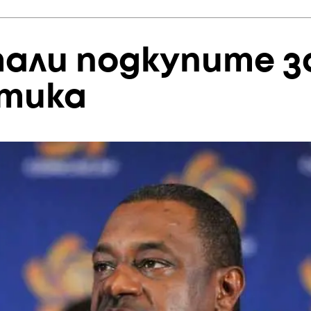
али подкупите з
ктика