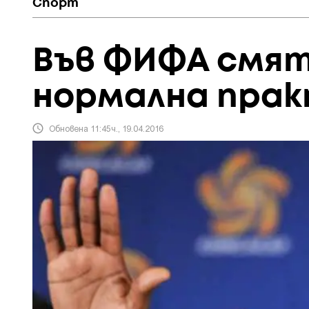
Спорт
Във ФИФА смят
нормална пра
Обновена 11:45ч., 19.04.2016