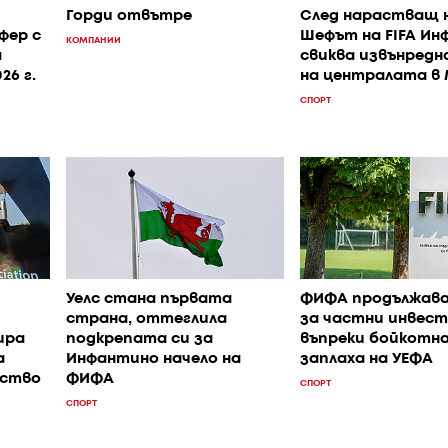
Горди отвътре
След нарастващ 
фер с
Шефът на FIFA Ин
КОМПАНИИ
а
свиква извънредн
26 г.
на централата в
СПОРТ
Уелс стана първата
ФИФА продължава
страна, оттеглила
за частни инвес
ира
подкрепата си за
въпреки бойкотн
а
Инфантино начело на
заплаха на УЕФА
нство
ФИФА
СПОРТ
СПОРТ