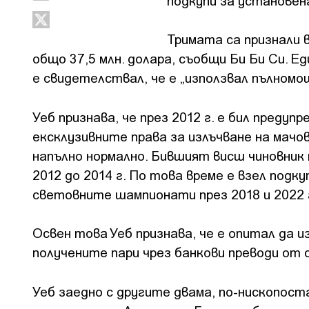
подкупи за установен
Тримата са признали 
общо 37,5 млн. долара, съобщи Би Би Си. 
е свидетелствал, че е „използвал пълномощ
Уеб признава, че през 2012 г. е бил предуп
ексклузивните права за излъчване на мачов
напълно нормално. Бившият висш чиновник п
2012 до 2014 г. По това време е взел под
световните шампионати през 2018 и 2022 
Освен това Уеб признава, че е опитал да и
получените пари чрез банкови преводи от
Уеб заедно с другите двама, по-нископос