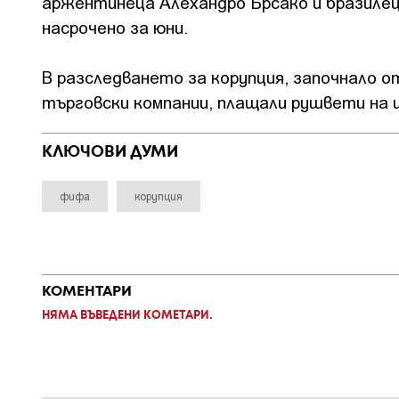
аржентинеца Алехандро Брсако и бразилец
насрочено за юни.
В разследването за корупция, започнало о
търговски компании, плащали рушвети на
КЛЮЧОВИ ДУМИ
фифа
корупция
КОМЕНТАРИ
НЯМА ВЪВЕДЕНИ КОМЕТАРИ.