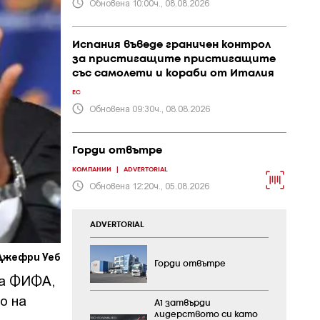
Обновена 10:00ч., 08.08.2026
Испания въведе граничен контрол
за пристигащите пристигащите
със самолети и кораби от Италия
ЕС
Обновена 09:30ч., 08.08.2026
Горди отвътре
КОМПАНИИ
|
ADVERTORIAL
Обновена 12:20ч., 05.08.2026
ADVERTORIAL
Джефри Уеб
Горди отвътре
на ФИФА,
о на
А1 затвърди
лидерството си като