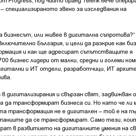
т Progress, под чийто бранд Telerik вече оперир
 – специализираното звено за изследвания на
 бизнесът, или живее в дигитална съпротива?“
 включително България, и цели да разкрие как би
ормация и как ще адресират съпътстващите я
00 бизнес лидери от малки, средни и големи ком
игитални и ИТ отдели, разработчици, ИТ архит
ива.
т в дигитализирания и свързан свят, задвижван 
 да трансформират бизнеса си. Но като че ли 
та трансформация не е дигитален – той е на пъ
паниите да се трансформират. Само тези, кои
тират в развитието на дигиталните умения на с