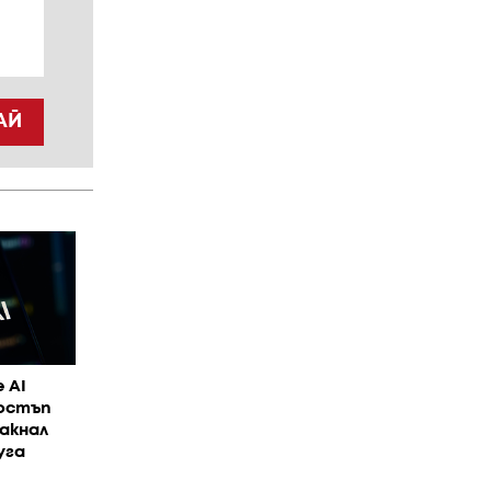
АЙ
 AI
достъп
акнал
уга