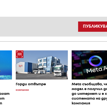
ПУБЛИКУВ
Горди отвътре
Meta съобщава, че
модел е получил 
КОМПАНИИ
могат
до интернет и е х
от
системата на др
т
компания