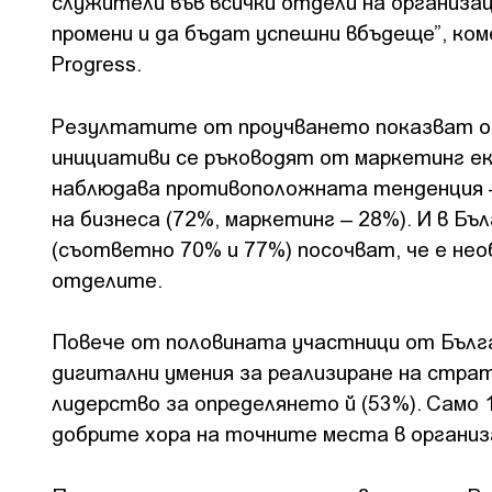
служители във всички отдели на организа
промени и да бъдат успешни вбъдеще”, ком
Progress.
Резултатите от проучването показват ощ
инициативи се ръководят от маркетинг еки
наблюдава противоположната тенденция 
на бизнеса (72%, маркетинг – 28%). И в Б
(съответно 70% и 77%) посочват, че е нео
отделите.
Повече от половината участници от Бълга
дигитални умения за реализиране на стра
лидерство за определянето й (53%). Само 
добрите хора на точните места в организа