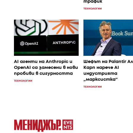
трафик
ТЕХНОЛОГИИ
AI агенти на Anthropic и
Шефът на Palantir А
OpenAI са замесени в нови
Карп нарече AI
пробиви в сигурността
индустрията
„марксистка“
ТЕХНОЛОГИИ
ТЕХНОЛОГИИ