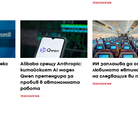
ТЕХНОЛОГИИ
лекс
Alibaba срещу Anthropic:
ИИ заплашва да 
китайският AI модел
любимото евтин
Qwen претендира за
на следващия ви 
пробив в автономната
ТЕХНОЛОГИИ
работа
ТЕХНОЛОГИИ