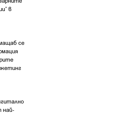
азарните
и” в
 мащаб се
рмация
ерите
аркетинг
игитално
 най-