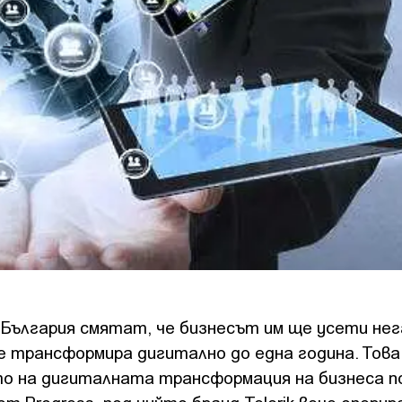
България смятат, че бизнесът им ще усети не
се трансформира дигитално до една година. Това
о на дигиталната трансформация на бизнеса п