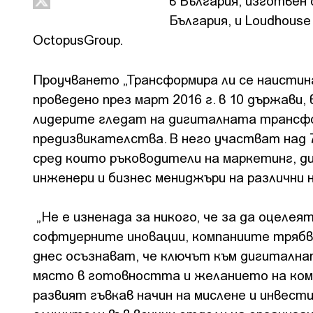
в България, изготвен о
България, и Loudhouse
OctopusGroup.
Проучването „Трансформира ли се наистина
проведено през март 2016 г. в 10 държави,
лидерите гледат на дигиталната трансф
предизвикателства. В него участват над 7
сред които ръководители на маркетинг, д
инженери и бизнес мениджъри на различни н
„Не е изненада за никого, че за да оцелея
софтуерните иновации, компаниите трябва
днес осъзнават, че ключът към дигитална
място в готовността и желанието на ком
развият гъвкав начин на мислене и инвес