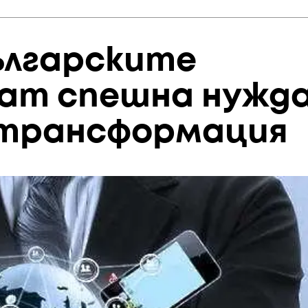
ългарските
ат спешна нужд
 трансформация