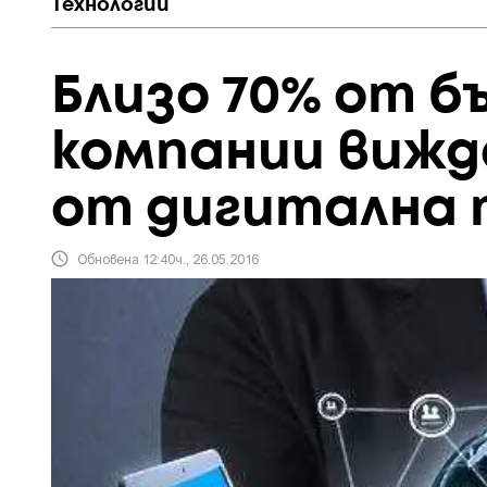
Технологии
Близо 70% от б
компании вижд
от дигитална
Обновена 12:40ч., 26.05.2016