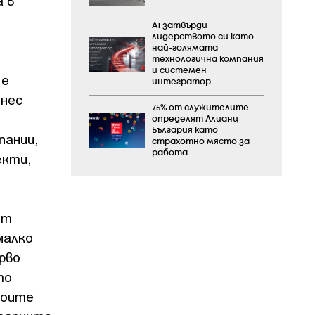
а в
А1 затвърди
лидерството си като
най-голямата
технологична компания
и системен
 е
интегратор
знес
75% от служителите
определят Алианц
България като
пании,
страхотно място за
работа
екти,
от
малко
рво
то
воите