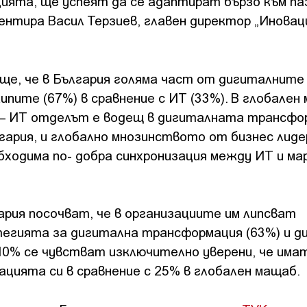
цията, ще успеят да се адаптират бързо към п
ентира Васил Терзиев, главен директор „Иноваци
е, че в България голяма част от дигиталните
пите (67%) в сравнение с ИТ (33%). В глобален
– ИТ отделът е водещ в дигиталната трансфо
ългария, и глобално мнозинството от бизнес лид
бходима по- добра синхронизация между ИТ и м
рия посочват, че в организациите им липсват
тегията за дигитална трансформация (63%) и д
10% се чувстват изключително уверени, че имат
цията си в сравнение с 25% в глобален мащаб.