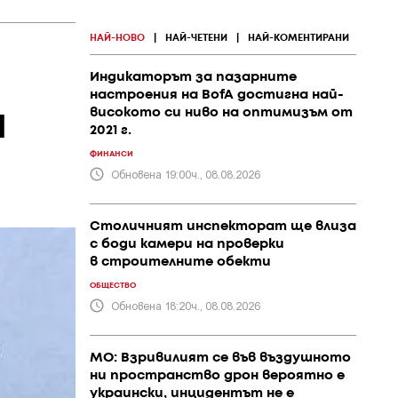
НАЙ-НОВО
|
НАЙ-ЧЕТЕНИ
|
НАЙ-КОМЕНТИРАНИ
Индикаторът за пазарните
настроения на BofA достигна най-
а
високото си ниво на оптимизъм от
2021 г.
ФИНАНСИ
Обновена 19:00ч., 08.08.2026
Столичният инспекторат ще влиза
с боди камери на проверки
в строителните обекти
ОБЩЕСТВО
Обновена 18:20ч., 08.08.2026
МО: Взривилият се във въздушното
ни пространство дрон вероятно е
украински, инцидентът не е