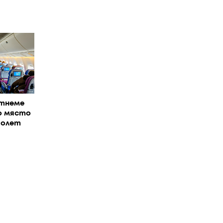
отнеме
о място
полет