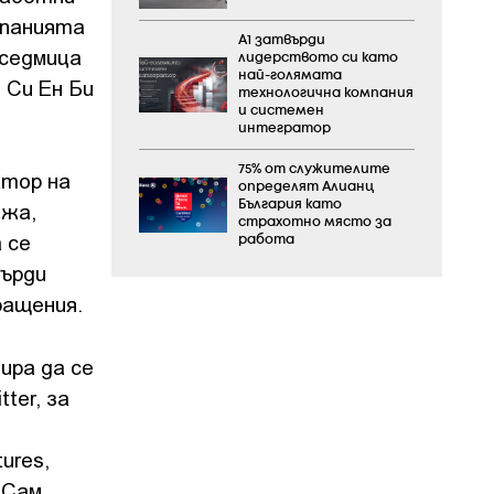
мпанията
А1 затвърди
 седмица
лидерството си като
най-голямата
 Си Ен Би
технологична компания
и системен
интегратор
75% от служителите
ктор на
определят Алианц
България като
ежа,
страхотно място за
 се
работа
върди
ращения.
ира да се
ter, за
ures,
 Сам