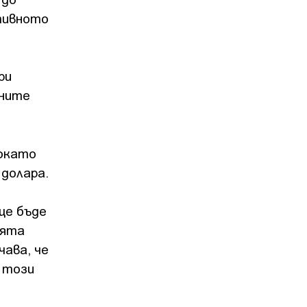
тивното
ри
вните
докато
 долара.
ще бъде
нята
ава, че
т този