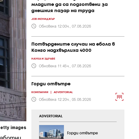
младите да са подготвени за
днешния пазар на труда
JOB МЕНИДЖЪР
Обновена 12:00ч., 07.08.2026
Потвърдените случаи на ебола в
Конго надхвърлиха 4000
НАУКА И ЗДРАВЕ
Обновена 11:45ч., 07.08.2026
Горди отвътре
КОМПАНИИ
|
ADVERTORIAL
Обновена 12:20ч., 05.08.2026
ADVERTORIAL
etty images
Горди отвътре
работни