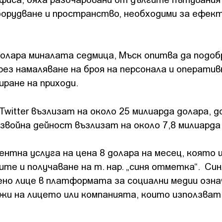
борудване и пространство, необходими за ефек
 долара миналата седмица, Мъск опитва да подоб
ез намаляване на броя на персонала и операти
иране на приходи.
 Twitter възлизат на около 25 милиарда долара, 
война дейност възлизат на около 7,8 милиарда
ентна услуга на цена 8 долара на месец, която 
те и получаване на т. нар. „синя отметка“. Си
о лице в платформата за социални медии означ
ежи на лицето или компанията, които използва