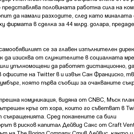
то представлява половината работна сила на ко
 опит да намали разходите, след като миналата
у фирмата в сделка за 44 млрд. долара, предаде
самообявилият се за главен изпълнителен дире
ск да изисква от служителите в социалната мр
били упълномощени да работят дистанционно, да
офисите на Twitter в и извън Сан Франциско, т
умбърг, която първа съобщи за очакваните сък
решна комуникация, видяна от CNBC, Мъск план
ътрешен кръг от хора, които го съветват в Twit
т съкращенията. Сред поканените са били
ът в рисков капитал Дейвид Сакс от Craft Vent
ът на The Boring Company Стив Дейвис, както и