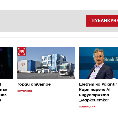
ПУБЛИКУВ
I
Горди отвътре
Шефът на Palantir
стъп
Карп нарече AI
КОМПАНИИ
нал
индустрията
а
„марксистка“
ТЕХНОЛОГИИ