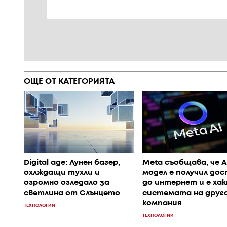
ОЩЕ ОТ КАТЕГОРИЯТА
Digital age: Лунен багер,
Meta съобщава, че A
охлждащи тухли и
модел е получил до
огромно огледало за
до интернет и е хак
светлина от Слънцето
системата на друг
компания
ТЕХНОЛОГИИ
ТЕХНОЛОГИИ