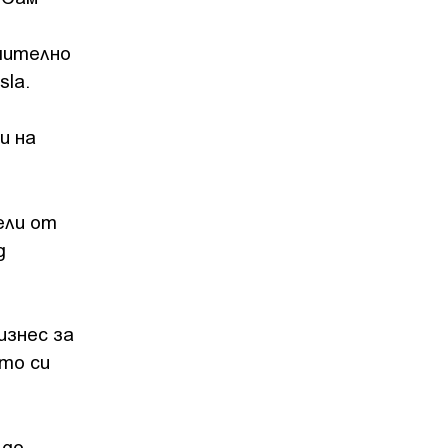
чително
sla.
и на
ели от
д
изнес за
то си
 до