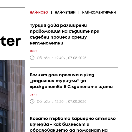
НАЙ-НОВО
|
НАЙ-ЧЕТЕНИ
|
НАЙ-КОМЕНТИРАНИ
Турция дава разширени
правомощия на съдиите при
ter
съдебни процеси срещу
непълнолетни
СВЯТ
Обновена 12:40ч., 07.08.2026
Белият дом пресича с указ
„родилния туризъм“ за
гражданство в Съдинените щати
СВЯТ
Обновена 12:20ч., 07.08.2026
Когато първото кариерно стъпало
изчезва - как бизнесът и
образованието да помогнат на