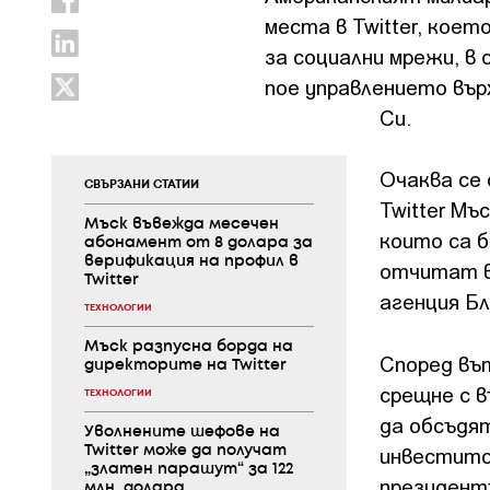
места в Twitter, кое
за социални мрежи, в
пое управлението върх
Си.
Очаква се 
СВЪРЗАНИ СТАТИИ
Twitter Мъ
Мъск въвежда месечен
които са 
абонамент от 8 долара за
верификация на профил в
отчитат в 
Twitter
агенция Бл
ТЕХНОЛОГИИ
Мъск разпусна борда на
Според вът
директорите на Twitter
срещне с в
ТЕХНОЛОГИИ
да обсъдя
Уволнените шефове на
инвеститор
Twitter може да получат
„златен парашут“ за 122
президент
млн. долара