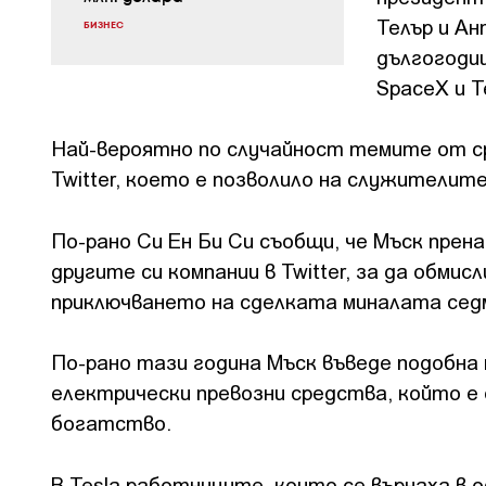
Телър и Ан
БИЗНЕС
дългогоди
SpaceX и T
Най-вероятно по случайност темите от с
Twitter, което е позволило на служителит
По-рано Си Ен Би Си съобщи, че Мъск прен
другите си компании в Twitter, за да обм
приключването на сделката миналата сед
По-рано тази година Мъск въведе подобна п
електрически превозни средства, който е
богатство.
В Tesla работниците, които се върнаха в 