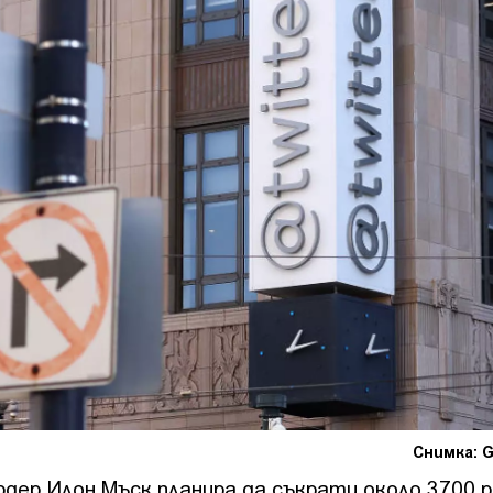
Снимка: G
дер Илон Мъск планира да съкрати около 3700 