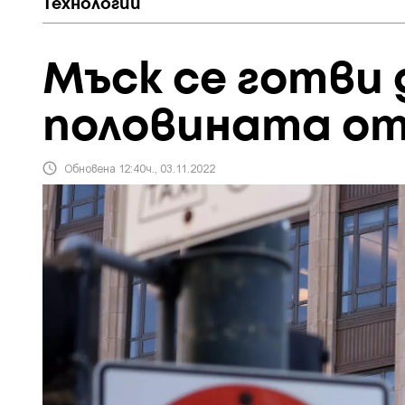
Технологии
Мъск се готви 
половината от 
Обновена 12:40ч., 03.11.2022