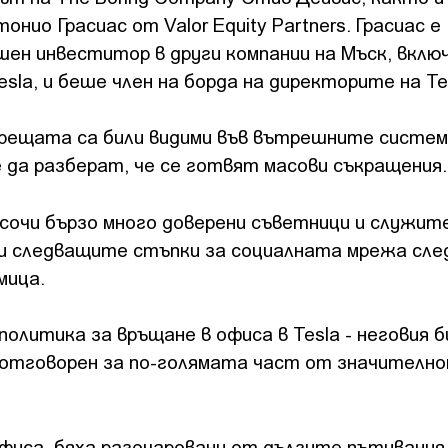
тонио Грасиас от Valor Equity Partners. Грасиас е
шен инвеститор в други компании на Мъск, вклю
esla, и беше член на борда на директорите на Te
рещата са били видими във вътрешните систем
е да разберат, че се готвят масови съкращения.
асочи бързо много доверени съветници и служит
исли следващите стъпки за социалната мрежа сле
мица.
олитика за връщане в офиса в Tesla - неговия б
 отговорен за по-голямата част от значително
офиса, бяха разочаровани от дългите пътувания