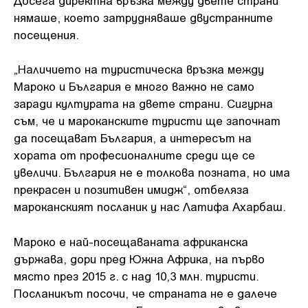
нямаше, което затрудняваше двустранните
посещения.
„Наличието на туристическа връзка между
Мароко и България е много важно не само
заради културата на двете страни. Сигурна
съм, че и мароканските туристи ще започнат
да посещават България, а интересът на
хората от професионалните среди ще се
увеличи. България не е толкова позната, но има
прекрасен и позитивен имидж“, отбеляза
мароканският посланик у нас Латифа Ахарбаш.
Мароко е най-посещаваната африканска
държава, дори пред Южна Африка, на първо
място през 2015 г. с над 10,3 млн. туристи.
Посланикът посочи, че страната не е далече