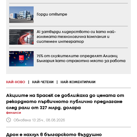
Горди отвътре
А1 затвърди лидерството си като най-
голямата технологична компания и
системен интегратор
75% от служителите определят Алианц
България като страхотно място за работа
НАЙ-НОВО
|
НАЙ-ЧЕТЕНИ
|
НАЙ-КОМЕНТИРАНИ
Акциите на SpaceX се доближаха до цената от
рекордното първичното публично предлагане
след рали от 327 млрд. долара
ФИНАНСИ
Обновена 13:25ч., 08.08.2026
Дрон е нахлул в българското въздушно