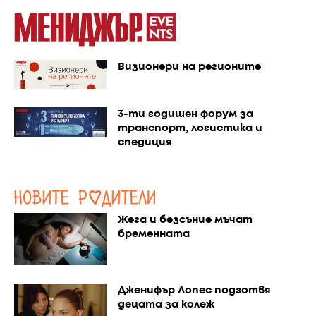
Визионери на регионите
3-ти годишен форум за
транспорт, логистика и
спедиция
Жега и безсъние мъчат
бременната
Дженифър Лопес подготвя
децата за колеж