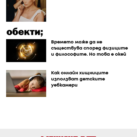
Времето може да не
съществува според физиците
и философите. Но това е окей
Как онлайн хищниците
използват детските
уебкамери