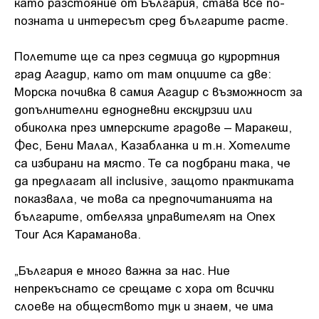
като разстояние от България, става все по-
позната и интересът сред българите расте.
Полетите ще са през седмица до курортния
град Агадир, като от там опциите са две:
Морска почивка в самия Агадир с възможност за
допълнителни еднодневни екскурзии или
обиколка през имперските градове – Маракеш,
Фес, Бени Малал, Казабланка и т.н. Хотелите
са избирани на място. Те са подбрани така, че
да предлагат all inclusive, защото практиката
показвала, че това са предпочитанията на
българите, отбеляза управителят на Onex
Tour Ася Караманова.
„България е много важна за нас. Ние
непрекъснато се срещаме с хора от всички
слоеве на обществото тук и знаем, че има