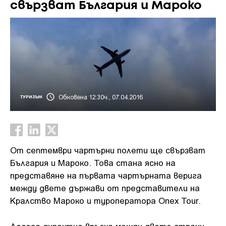
свързват България и Мароко
Обновена 12:30ч., 07.04.2016
ТУРИЗЪМ
От септември чартърни полети ще свързват
България и Мароко.
Това стана ясно на
представяне на първата чартърната верига
между двете държави от представители на
Кралство Мароко и туроператора Onex Tour.
Досега директна връзка между двете страни