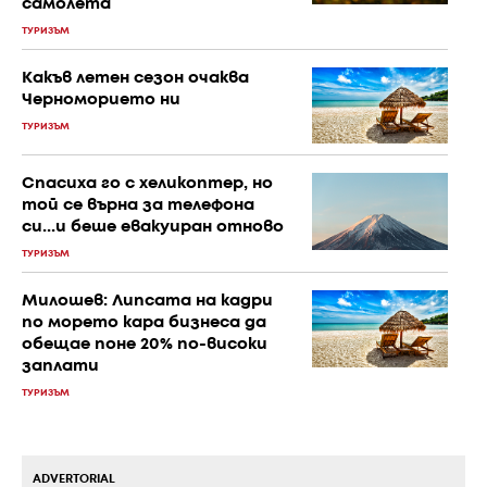
самолета
ТУРИЗЪМ
Какъв летен сезон очаква
Черноморието ни
ТУРИЗЪМ
Спасиха го с хеликоптер, но
той се върна за телефона
си...и беше евакуиран отново
ТУРИЗЪМ
Милошев: Липсата на кадри
по морето кара бизнеса да
обещае поне 20% по-високи
заплати
ТУРИЗЪМ
ADVERTORIAL