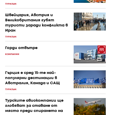
ТУРИЗЪМ
Швейцария, Австрия и
Великобритания губят
туристи заради конфликта в
Иран
ТУРИЗЪМ
Горди отвътре
КОМПАНИИ
Гърция е сред 15-те най-
популярни дестинации в
Австралия, Канада и САЩ
ТУРИЗЪМ
Турските авиокомпании ще
глобяват за ставане от
място преди спирането на