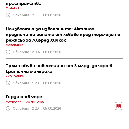
пространство
БЪЛГАРИЯ
Обновена 12:35ч., 08.08.2026
Неизвестно за известните: Актриса
предпочита раните от лъвове пред тормоза на
режисьора Алфред Хичкок
ЛЮБОПИТНО
Обновена 12:00ч., 08.08.2026
Тръмп обяви инвестиции от 3 млрд. долара в
критични минерали
ИКОНОМИКА
Обновена 11:20ч., 08.08.2026
Горди отвътре
КОМПАНИИ
|
ADVERTORIAL
Обновена 12:20ч., 05.08.2026