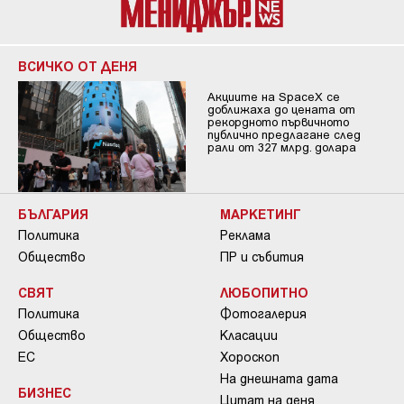
ВСИЧКО ОТ ДЕНЯ
Акциите на SpaceX се
доближаха до цената от
рекордното първичното
публично предлагане след
рали от 327 млрд. долара
БЪЛГАРИЯ
МАРКЕТИНГ
Политика
Реклама
Общество
ПР и събития
СВЯТ
ЛЮБОПИТНО
Политика
Фотогалерия
Общество
Класации
ЕС
Хороскоп
На днешната дата
БИЗНЕС
Цитат на деня