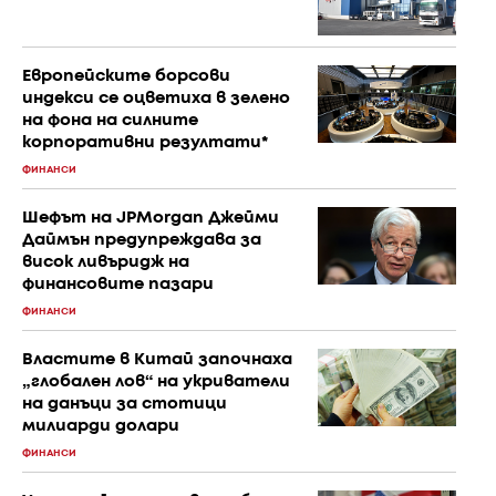
Европейските борсови
индекси се оцветиха в зелено
на фона на силните
корпоративни резултати*
ФИНАНСИ
Шефът на JPMorgan Джейми
Даймън предупреждава за
висок ливъридж на
финансовите пазари
ФИНАНСИ
Властите в Китай започнаха
„глобален лов“ на укриватели
на данъци за стотици
милиарди долари
ФИНАНСИ