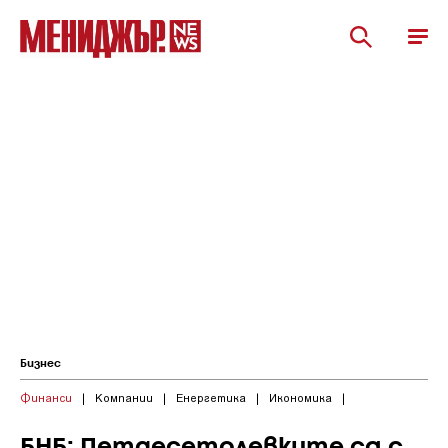
Бизнес
Финанси
|
Компании
|
Енергетика
|
Икономика
|
БНБ: Петдесетолевките са с