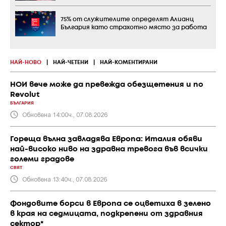
75% от служителите определят Алианц
България като страхотно място за работа
НАЙ-НОВО
|
НАЙ-ЧЕТЕНИ
|
НАЙ-КОМЕНТИРАНИ
НОИ вече може да превежда обезщетения и по
Revolut
БЪЛГАРИЯ
Обновена 14:00ч., 07.08.2026
Гореща вълна завладява Европа: Италия обяви
най-високо ниво на здравна тревога във всички
големи градове
СВЯТ
Обновена 13:40ч., 07.08.2026
Фондовите борси в Европа се оцветиха в зелено
в края на седмицата, подкрепени от здравния
сектор*