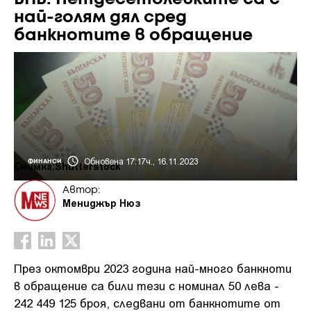
най-голям дял сред
банкнотите в обращение
Обновена 17:17ч., 16.11.2023
ФИНАНСИ
Снимка:Shutterstock
Автор:
Мениджър Нюз
През октомври 2023 година най-много банкноти
в обращение са били тези с номинал 50 лева -
242 449 125 броя, следвани от банкнотите от