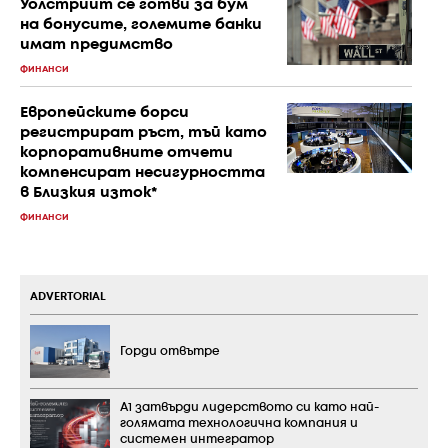
Уолстрийт се готви за бум
на бонусите, големите банки
имат предимство
ФИНАНСИ
Европейските борси
регистрират ръст, тъй като
корпоративните отчети
компенсират несигурността
в Близкия изток*
ФИНАНСИ
ADVERTORIAL
Горди отвътре
А1 затвърди лидерството си като най-
голямата технологична компания и
системен интегратор