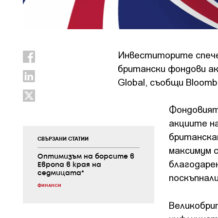
Инвеститорите спече
британски фондови ак
Global, съобщи Bloom
Фондовият
акциите н
британскат
СВЪРЗАНИ СТАТИИ
максимум с
Оптимизъм на борсите в
благодарен
Европа в края на
седмицата*
поскъпнал
ФИНАНСИ
Великобри