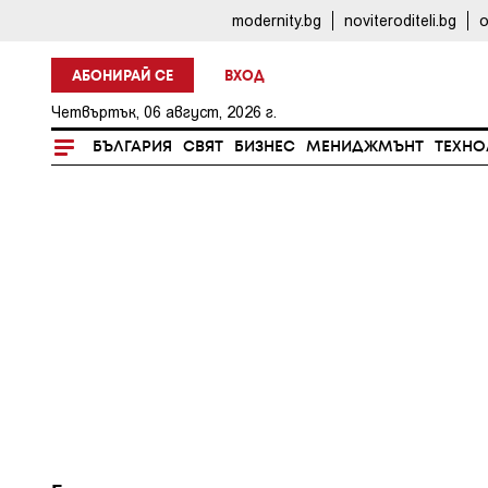
modernity.bg
noviteroditeli.bg
o
АБОНИРАЙ СЕ
ВХОД
Четвъртък, 06 август, 2026 г.
БЪЛГАРИЯ
СВЯТ
БИЗНЕС
МЕНИДЖМЪНТ
ТЕХНО