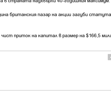
а в страната надхвърли 40-годишния максимум
ина британския пазар на акции загуби статута
 чист приток на капитал в размер на $166,5 мил