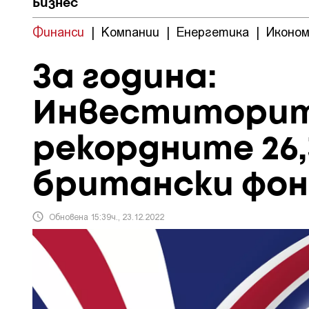
Бизнес
Финанси
|
Компании
|
Енергетика
|
Иконом
За година:
Инвеститорит
рекордните 26,
британски фон
Обновена 15:39ч., 23.12.2022