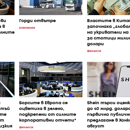
ови
Горди отвътре
Властите в Кита
 в
започнаха „глобал
КОМПАНИИ
илните
на укриватели на
за стотици мили
долари
ФИНАНСИ
и
Борсите в Европа се
Shein търси оценк
 тъй
оцветиха в зелено,
до 40 млрд. долар
ите
подкрепени от силните
първично публичн
ат
корпоративни отчети*
предлагане в Хонк
изкия
август
ФИНАНСИ