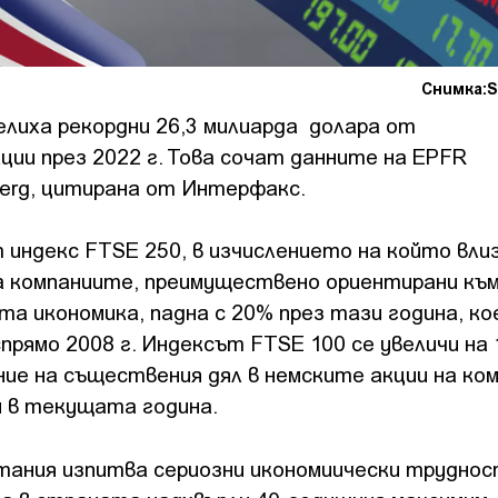
Снимка:S
лиха рекордни 26,3 милиарда долара от
ции през 2022 г. Това сочат данните на EPFR
berg, цитирана от Интерфакс.
 индекс FTSE 250, в изчислението на който вли
а компаниите, преимуществено ориентирани къ
а икономика, падна с 20% през тази година, ко
прямо 2008 г. Индексът FTSE 100 се увеличи на 
ие на съществения дял в немските акции на ком
и в текущата година.
тания изпитва сериозни икономиически труднос