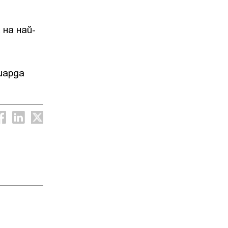
.
 на най-
иарда