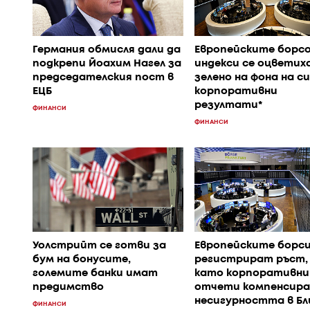
Германия обмисля дали да
Европейските борс
подкрепи Йоахим Нагел за
индекси се оцветиха
председателския пост в
зелено на фона на с
ЕЦБ
корпоративни
резултати*
ФИНАНСИ
ФИНАНСИ
Уолстрийт се готви за
Европейските борс
бум на бонусите,
регистрират ръст,
големите банки имат
като корпоративн
предимство
отчети компенсир
несигурността в Бл
ФИНАНСИ