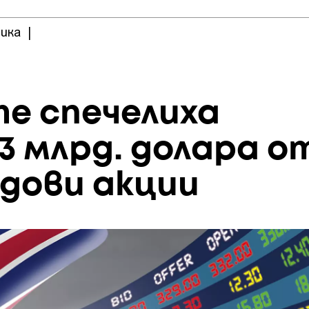
ика
|
е спечелиха
3 млрд. долара о
дови акции