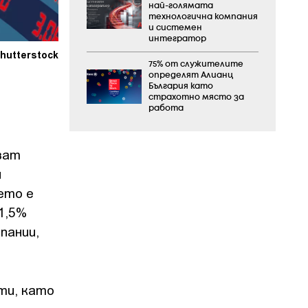
най-голямата
технологична компания
и системен
интегратор
hutterstock
75% от служителите
определят Алианц
България като
страхотно място за
работа
зат
м
ето е
1,5%
пании,
ти, като