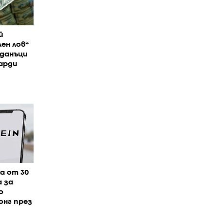
й
ен лов“
 данъци
арди
а от 30
а за
о
онг през