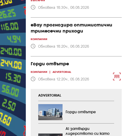
БЪЛГАРИЯ
Обновена 18:30ч., 06.08.2026
eBay прогнозира оптимистични
тримесечни приходи
КОМПАНИИ
Обновена 18:20ч., 06.08.2026
Горди отвътре
КОМПАНИИ
|
ADVERTORIAL
Обновена 12:20ч., 05.08.2026
ADVERTORIAL
Горди отвътре
А1 затвърди
лидерството си като