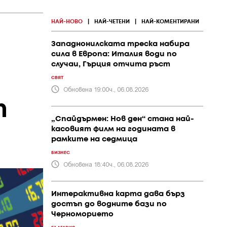
НАЙ-НОВО
|
НАЙ-ЧЕТЕНИ
|
НАЙ-КОМЕНТИРАНИ
Западнонилската треска набира
сила в Европа: Италия води по
случаи, Гърция отчита ръст
СВЯТ
Обновена 19:00ч., 06.08.2026
т
„Спайдърмен: Нов ден“ стана най-
касовият филм на годината в
рамките на седмица
БИЗНЕС
Обновена 18:40ч., 06.08.2026
Интерактивна карта дава бърз
достъп до водните бази по
Черноморието