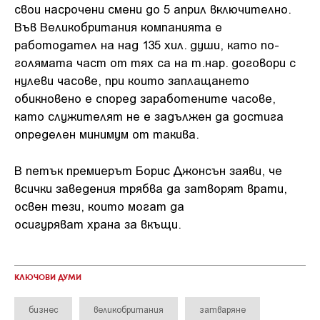
свои насрочени смени до 5 април включително.
Във Великобритания компанията е
работодател на над 135 хил. души, като по-
голямата част от тях са на т.нар. договори с
нулеви часове, при които заплащането
обикновено е според заработените часове,
като служителят не е задължен да достига
определен минимум от такива.
В петък премиерът Борис Джонсън заяви, че
всички заведения трябва да затворят врати,
освен тези, които могат да
осигуряват храна за вкъщи.
КЛЮЧОВИ ДУМИ
бизнес
великобритания
затваряне