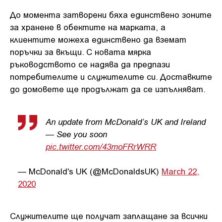
До момента затворени бяха единствено зоните
за хранене в обектите на марката, а
клиентите можеха единствено да вземат
поръчки за вкъщи. С новата мярка
ръководството се надява да предпази
потребителите и служителите си. Доставките
до домовете ще продължат да се изпълняват.
An update from McDonald’s UK and Ireland
— See you soon
pic.twitter.com/43moFRrWRR
— McDonald's UK (@McDonaldsUK)
March 22,
2020
Служителите ще получат заплащане за всички