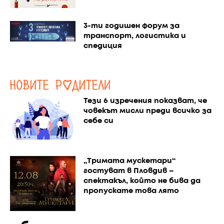
3-ти годишен форум за
транспорт, логистика и
спедиция
Тези 6 изречения показват, че
човекът мисли преди всичко за
себе си
„Тримата мускетари“
гостуват в Пловдив –
спектакъл, който не бива да
пропускате това лято