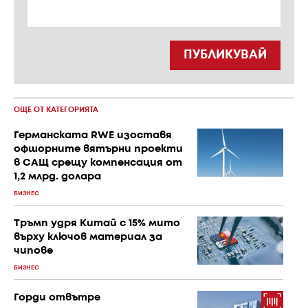
ПУБЛИКУВАЙ
ОЩЕ ОТ КАТЕГОРИЯТА
Германската RWE изоставя
офшорните вятърни проекти
в САЩ срещу компенсация от
1,2 млрд. долара
БИЗНЕС
Тръмп удря Китай с 15% мито
върху ключов материал за
чипове
БИЗНЕС
Горди отвътре