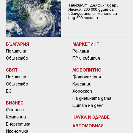
Тайфунът „Делфин“ удари
Япония: 260 000 души са
евакуирани, отменени са
над 500 полета
БЪЛГАРИЯ
МАРКЕТИНГ
Политика
Реклама
Общество
ПР и събития
СВЯТ
ЛЮБОПИТНО
Политика
Фотогалерия
Общество
Класации
ЕС
Хороскоп
На днешната дата
БИЗНЕС
Цитат на деня
Финанси
Компании
НАУКА И ЗДРАВЕ
Енергетика
АВТОМОБИЛИ
Икономика