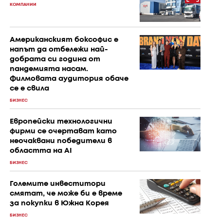
КОМПАНИИ
Американският боксофис е
напът да отбележи най-
добрата си година от
пандемията насам.
Филмовата аудитория обаче
се е свила
БИЗНЕС
Европейски технологични
фирми се очертават като
неочаквани победители в
областта на AI
БИЗНЕС
Големите инвеститори
смятат, че може би е време
за покупки в Южна Корея
БИЗНЕС