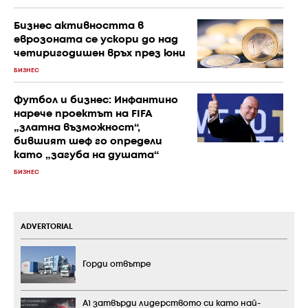
Бизнес активността в
еврозоната се ускори до над
четиригодишен връх през юни
БИЗНЕС
Футбол и бизнес: Инфантино
нарече проектът на FIFA
„златна възможност“,
бившият шеф го определи
като „загуба на душата“
БИЗНЕС
ADVERTORIAL
Горди отвътре
А1 затвърди лидерството си като най-