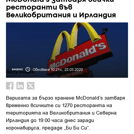
ресторанти във
Великобритания и Ирландия
Обновена 10:21ч., 23.03.2020
БИЗНЕС
Getty Images
Веригата за бързо хранене McDonald’s затваря
временно всичките си 1270 ресторанта на
територията на Великобритания и Северна
Ирландия до 19:00 часа днес заради
коронавируса, предаде „Би Би Си“.