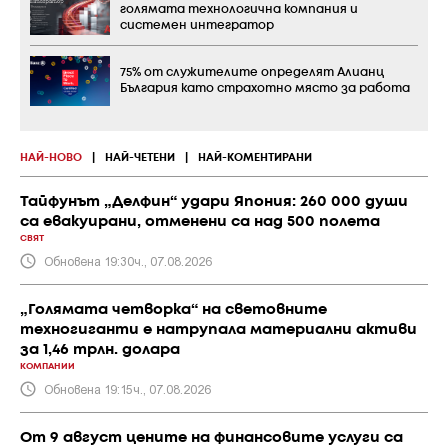
голямата технологична компания и
системен интегратор
75% от служителите определят Алианц
България като страхотно място за работа
НАЙ-НОВО
|
НАЙ-ЧЕТЕНИ
|
НАЙ-КОМЕНТИРАНИ
Тайфунът „Делфин“ удари Япония: 260 000 души
са евакуирани, отменени са над 500 полета
СВЯТ
Обновена 19:30ч., 07.08.2026
„Голямата четворка“ на световните
техногиганти е натрупала материални активи
за 1,46 трлн. долара
КОМПАНИИ
Обновена 19:15ч., 07.08.2026
От 9 август цените на финансовите услуги са