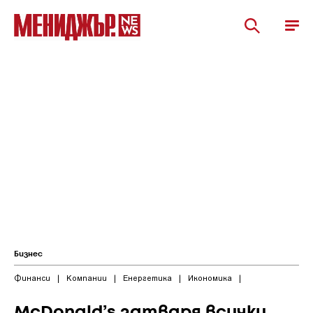
Бизнес
Финанси
|
Компании
|
Енергетика
|
Икономика
|
McDonald’s затваря всички