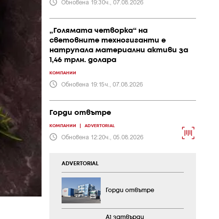
Обновена 19:30ч., 07.08.2026
„Голямата четворка“ на
световните техногиганти е
натрупала материални активи за
1,46 трлн. долара
КОМПАНИИ
Обновена 19:15ч., 07.08.2026
Горди отвътре
КОМПАНИИ
|
ADVERTORIAL
Обновена 12:20ч., 05.08.2026
ADVERTORIAL
Горди отвътре
А1 затвърди