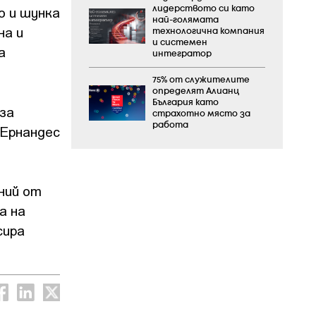
о и шунка
лидерството си като
най-голямата
на и
технологична компания
и системен
а
интегратор
75% от служителите
определят Алианц
България като
аза
страхотно място за
работа
 Ернандес
ний от
а на
сира