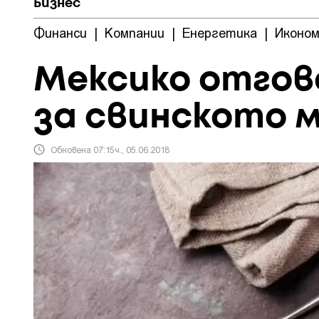
Бизнес
Финанси
|
Компании
|
Енергетика
|
Иконом
Мексико отгов
за свинското 
Обновена 07:15ч., 05.06.2018