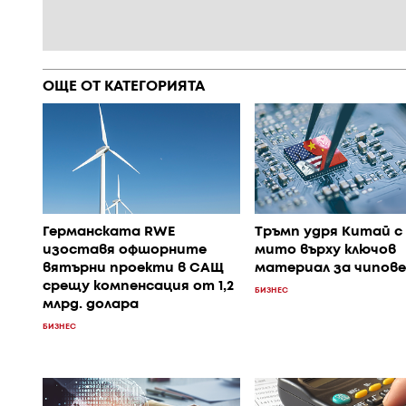
ОЩЕ ОТ КАТЕГОРИЯТА
Германската RWE
Тръмп удря Китай с 
изоставя офшорните
мито върху ключов
вятърни проекти в САЩ
материал за чипове
срещу компенсация от 1,2
БИЗНЕС
млрд. долара
БИЗНЕС