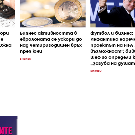
ори
Бизнес активността в
Футбол и бизнес:
 е
еврозоната се ускори до
Инфантино нареч
 Южна
над четиригодишен връх
проектът на FIFA
през юни
възможност“, би
шеф го определи 
БИЗНЕС
„загуба на душат
БИЗНЕС