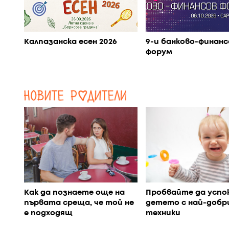
Калпазанска есен 2026
9-и банково-финанс
форум
Как да познаете още на
Пробвайте да успо
първата среща, че той не
детето с най-добр
е подходящ
техники