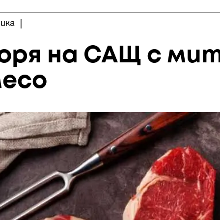
ика
|
оря на САЩ с ми
месо