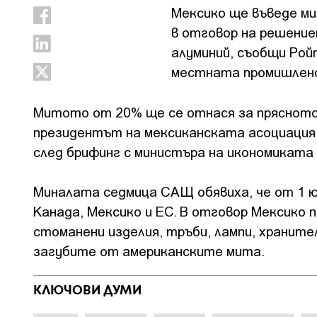
Мексико ще въведе ми
в отговор на решение
алуминий, съобщи Рой
местната промишлен
Митото от 20% ще се отнася за прясното и
президентът на мексиканската асоциация 
след брифинг с министъра на икономиката
Миналата седмица САЩ обявиха, че от 1 ю
Канада, Мексико и ЕС. В отговор Мексико п
стоманени изделия, тръби, лампи, хранител
загубите от американските мита.
КЛЮЧОВИ ДУМИ