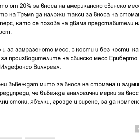
то от 20% за вноса на американско свинско мес
то на Тръмп да наложи такси за вноса на стома
терс, като се позова на двама представители н
ост.
 за замразеното месо, с кости и без кости, к
за производителите на свинско месо Ериберто
 Илдефонсо Виляреал.
ни въвеждат мито за вноса на стомана и алуми
редупреди, че въвежда аналогични мерки за внос
ни стоки, ябълки, грозде и сирене, за да компен