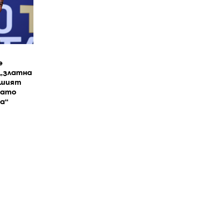
е
 „златна
вшият
като
а“