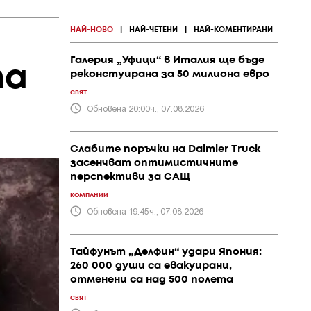
НАЙ-НОВО
|
НАЙ-ЧЕТЕНИ
|
НАЙ-КОМЕНТИРАНИ
Галерия „Уфици“ в Италия ще бъде
та
реконстуирана за 50 милиона евро
СВЯТ
Обновена 20:00ч., 07.08.2026
Слабите поръчки на Daimler Truck
засенчват оптимистичните
перспективи за САЩ
КОМПАНИИ
Обновена 19:45ч., 07.08.2026
Тайфунът „Делфин“ удари Япония:
260 000 души са евакуирани,
отменени са над 500 полета
СВЯТ