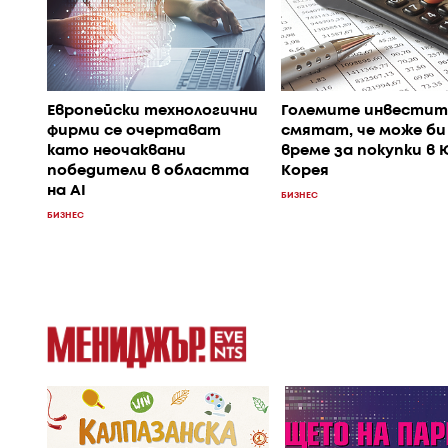
Европейски технологични
Големите инвестит
фирми се очертават
смятат, че може би
като неочаквани
време за покупки в
победители в областта
Корея
на AI
БИЗНЕС
БИЗНЕС