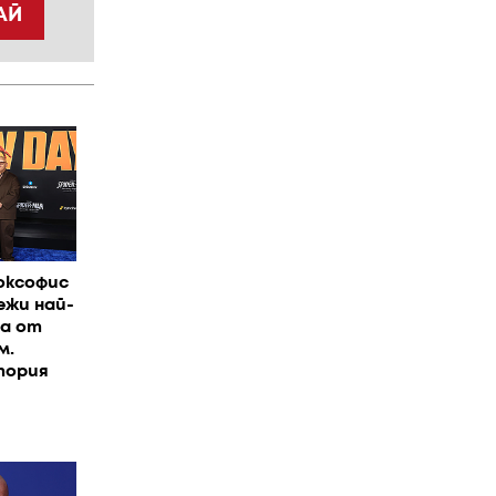
АЙ
оксофис
ежи най-
на от
м.
тория