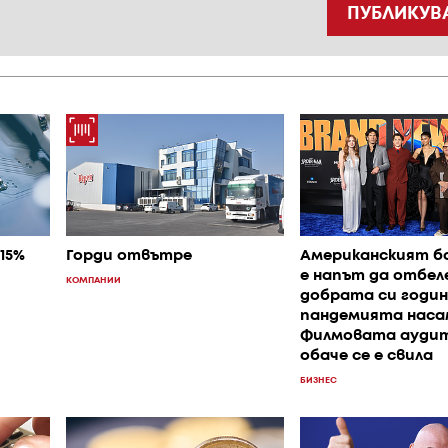
ПУБЛИКУВ
15%
Горди отвътре
Американският б
е напът да отбел
КОМПАНИИ
добрата си годи
пандемията наса
Филмовата ауди
обаче се е свила
БИЗНЕС