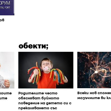
ов
Всеки нов споме
коите
Родителите често
мозъчните ви к
ите
обясняват буйното
поведение на детето си с
прекаляването със