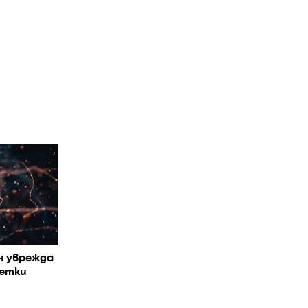
н уврежда
летки