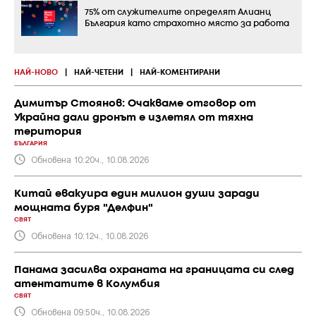
75% от служителите определят Алианц
България като страхотно място за работа
НАЙ-НОВО
|
НАЙ-ЧЕТЕНИ
|
НАЙ-КОМЕНТИРАНИ
Димитър Стоянов: Очакваме отговор от
Украйна дали дронът е излетял от тяхна
територия
БЪЛГАРИЯ
Обновена 10:20ч., 10.08.2026
Китай евакуира един милион души заради
мощната буря "Делфин"
СВЯТ
Обновена 10:12ч., 10.08.2026
Панама засилва охраната на границата си след
атентатите в Колумбия
СВЯТ
Обновена 09:50ч., 10.08.2026