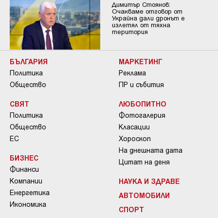
Димитър Стоянов:
Очакваме отговор от
Украйна дали дронът е
излетял от тяхна
територия
БЪЛГАРИЯ
МАРКЕТИНГ
Политика
Реклама
Общество
ПР и събития
СВЯТ
ЛЮБОПИТНО
Политика
Фотогалерия
Общество
Класации
ЕС
Хороскоп
На днешната дата
БИЗНЕС
Цитат на деня
Финанси
Компании
НАУКА И ЗДРАВЕ
Енергетика
АВТОМОБИЛИ
Икономика
СПОРТ