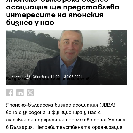
асоциация ще представлява
интересите на японския
бизнес у нас
Обновена 14:00ч., 30.07.2021
БИЗНЕС
Владислав МиховСнимка: Личен архив
Японско-българска бизнес асоциация (JBBA)
вече е учредена и функционира у нас с
активната подкрепа на посолството на Япония
в България. Неправителствената организация