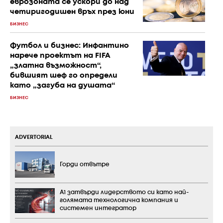
еврозоната се ускори до над
четиригодишен връх през юни
БИЗНЕС
Футбол и бизнес: Инфантино
нарече проектът на FIFA
„златна възможност“,
бившият шеф го определи
като „загуба на душата“
БИЗНЕС
ADVERTORIAL
Горди отвътре
А1 затвърди лидерството си като най-
голямата технологична компания и
системен интегратор