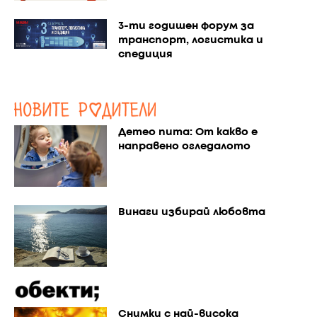
3-ти годишен форум за
транспорт, логистика и
спедиция
Детео пита: От какво е
направено огледалото
Винаги избирай любовта
Снимки с най-висока