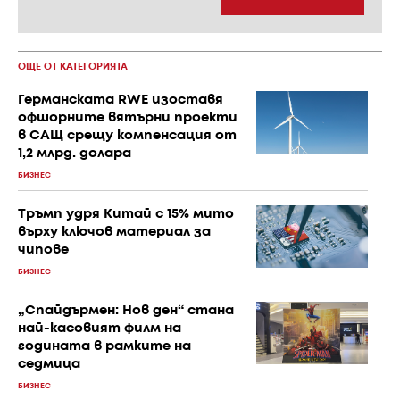
ОЩЕ ОТ КАТЕГОРИЯТА
Германската RWE изоставя
офшорните вятърни проекти
в САЩ срещу компенсация от
1,2 млрд. долара
БИЗНЕС
Тръмп удря Китай с 15% мито
върху ключов материал за
чипове
БИЗНЕС
„Спайдърмен: Нов ден“ стана
най-касовият филм на
годината в рамките на
седмица
БИЗНЕС