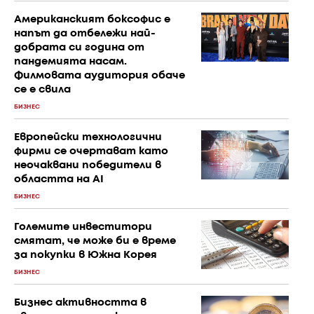
Американският боксофис е
напът да отбележи най-
добрата си година от
пандемията насам.
Филмовата аудитория обаче
се е свила
БИЗНЕС
Европейски технологични
фирми се очертават като
неочаквани победители в
областта на AI
БИЗНЕС
Големите инвеститори
смятат, че може би е време
за покупки в Южна Корея
БИЗНЕС
Бизнес активността в