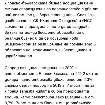
Японско-българската бизнес асоциация вече
сключи споразумения за партньорство с два от
най-големите университети у нас – Софийски
университет „Св. Климент Охридски“ и УНСС.
Целта на споразуменията е да се заздрави
връзката между висшето образование и
реалния бизнес и да се осигурят нови
възможности за разширяване на познанието в
областта на икономиката, инвестициите и
управлението.
Според официалните данни за 2020 г.
стокообменът с Япония възлиза на 225,2 млн. щ.
долара, като отбелязва увеличение от 2,3%
спрямо същия период на 2019 г. Износът ни за
Япония запазва нивата си от предходната
година, като регистрира леко увеличение от
0,7%. Вносът ни от Япония също отбелязва