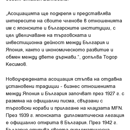
„Асоциацията ще подкрепя и представлява
интересите на своите членове в отношенията
им с японските и българските институции, с
цел увеличаване на търговската и
инвестиционна дейност между България и
Япония, както и икономическото развитие и
обмен между двете държави.“, допълва Тодор
Кесимов.
Новоучредената асоциация стъпва на отдавна
установени традиции - бизнес отношенията
между Япония и България започват през 1927 г. с
размяна на официални писма, свързани с
търговски кораби и прилагане на клаузата MFN.
През 1939 г. японската дипломатическа легация
е официално открита в България. През 1942 г.
България открива своята дипломатическа