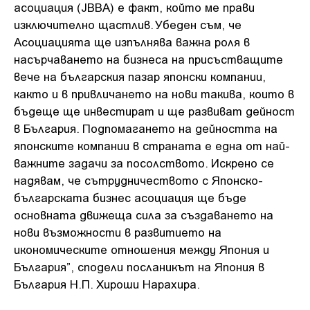
асоциация (JBBA) е факт, който ме прави
изключително щастлив. Убеден съм, че
Асоциацията ще изпълнява важна роля в
насърчаването на бизнеса на присъстващите
вече на българския пазар японски компании,
както и в привличането на нови такива, които в
бъдеще ще инвестират и ще развиват дейност
в България. Подпомагането на дейността на
японските компании в страната е една от най-
важните задачи за посолството. Искрено се
надявам, че сътрудничеството с Японско-
българската бизнес асоциация ще бъде
основната движеща сила за създаването на
нови възможности в развитието на
икономическите отношения между Япония и
България”, сподели посланикът на Япония в
България Н.П. Хироши Нарахира.