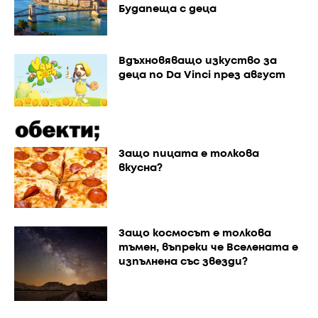
Будапеща с деца
Вдъхновяващо изкуство за
деца по Da Vinci през август
Защо пицата е толкова
вкусна?
Защо космосът е толкова
тъмен, въпреки че Вселената е
изпълнена със звезди?