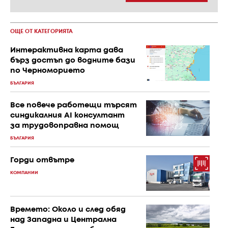
ОЩЕ ОТ КАТЕГОРИЯТА
Интерактивна карта дава
бърз достъп до водните бази
по Черноморието
БЪЛГАРИЯ
Все повече работещи търсят
синдикалния AI консултант
за трудовоправна помощ
БЪЛГАРИЯ
Горди отвътре
КОМПАНИИ
Времето: Около и след обяд
над Западна и Централна