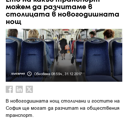
можем да разчитаме в
столицата в новогодишната
нощ
Обновена 08:59ч., 31.12.2017
БЪЛГАРИЯ
Shutterstock &nbsp;
В новогодишната нощ столичани и гостите на
София ще могат да разчитат на обществения
транспорт.