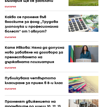
България ще се заоблачи
БЪЛГАРИЯ
Какво се променя във
вноските за фонд „Трудова
злополука и професионална
болест“ от 1 август?
БЪЛГАРИЯ
Катя Ивкова: Няма да допусна
ново забавяне на договора за
преместването на
държавната психиатрия
БЪЛГАРИЯ
Публикуваха четвъртото
класиране за прием в 8-и клас
БЪЛГАРИЯ
Променят движението на
трамваите по линии 10, 12, 13,