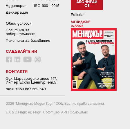
АБОНИРАЙ
Аудитория
ISO 9001-2015
СЕ
Декларация
Editorial
МЕНИДЖЪР
Общи условия
07/2026
Пoлитикa зa
пoвepитeлнocт
Политика за бисквитки
СЛЕДВАЙТЕ НИ
КОНТАКТИ
Бул. Цариградско шосе 147,
Интер Ескпо Център, ет.5
тел: +359 887 569 640
2026 “Мениджър Медия Груп” ООД. Всички права запазени.
UX & Design:
eDesign
Софтуер:
АИП Солюшънс