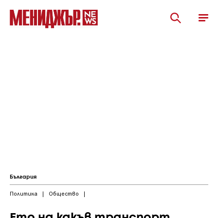
България
Политика
|
Общество
|
Ето на какъв транспорт