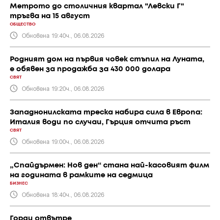
Метрото до столичния квартал "Левски Г"
тръгва на 15 август
ОБЩЕСТВО
Обновена 19:40ч., 06.08.2026
Родният дом на първия човек стъпил на Луната,
е обявен за продажба за 430 000 долара
СВЯТ
Обновена 19:20ч., 06.08.2026
Западнонилската треска набира сила в Европа:
Италия води по случаи, Гърция отчита ръст
СВЯТ
Обновена 19:00ч., 06.08.2026
„Спайдърмен: Нов ден“ стана най-касовият филм
на годината в рамките на седмица
БИЗНЕС
Обновена 18:40ч., 06.08.2026
Горди отвътре