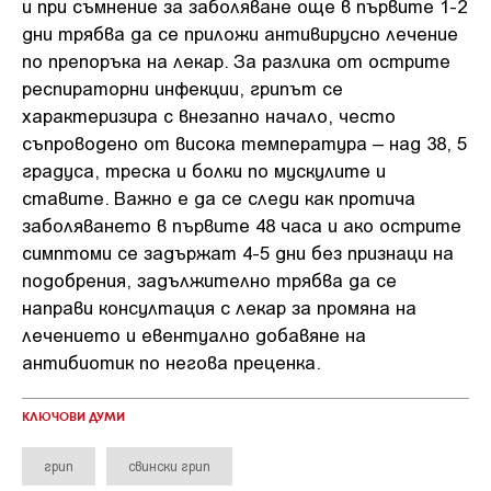
и при съмнение за заболяване още в първите 1-2
дни трябва да се приложи антивирусно лечение
по препоръка на лекар. За разлика от острите
респираторни инфекции, грипът се
характеризира с внезапно начало, често
съпроводено от висока температура – над 38, 5
градуса, треска и болки по мускулите и
ставите. Важно е да се следи как протича
заболяването в първите 48 часа и ако острите
симптоми се задържат 4-5 дни без признаци на
подобрения, задължително трябва да се
направи консултация с лекар за промяна на
лечението и евентуално добавяне на
антибиотик по негова преценка.
КЛЮЧОВИ ДУМИ
грип
свински грип