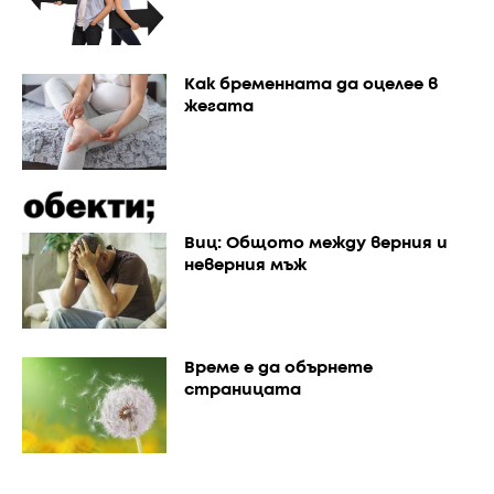
Как бременната да оцелее в
жегата
Виц: Общото между верния и
неверния мъж
Време е да обърнете
страницата