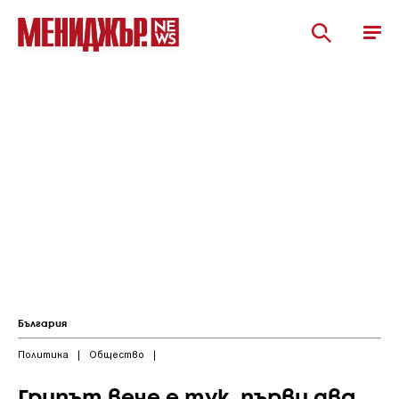
България
Политика
|
Общество
|
Грипът вече е тук, първи два