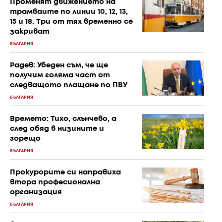
Променят движението на
трамваите по линии 10, 12, 13,
15 и 18. Три от тях временно се
закриват
БЪЛГАРИЯ
Радев: Убеден съм, че ще
получим голяма част от
следващото плащане по ПВУ
БЪЛГАРИЯ
Времето: Тихо, слънчево, а
след обяд в низините и
горещо
БЪЛГАРИЯ
Прокурорите си направиха
втора професионална
организация
БЪЛГАРИЯ