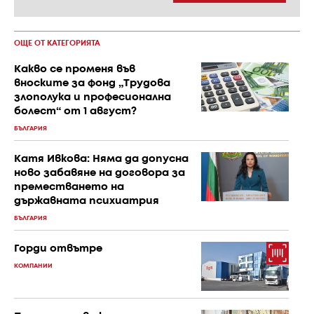
ОЩЕ ОТ КАТЕГОРИЯТА
Какво се променя във
вноските за фонд „Трудова
злополука и професионална
болест“ от 1 август?
БЪЛГАРИЯ
Катя Ивкова: Няма да допусна
ново забавяне на договора за
преместването на
държавната психиатрия
БЪЛГАРИЯ
Горди отвътре
КОМПАНИИ