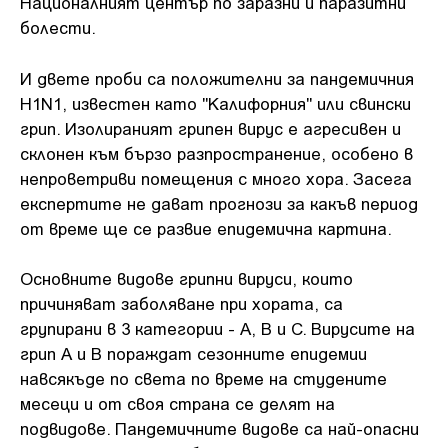
Националният център по заразни и паразитни
болести.
И двете проби са положителни за пандемичния
H1N1, известен като "Калифорния" или свински
грип. Изолираният грипен вирус е агресивен и
склонен към бързо разпространение, особено в
непроветриви помещения с много хора. Засега
експертите не дават прогнози за какъв период
от време ще се развие епидемична картина.
Основните видове грипни вируси, които
причиняват заболяване при хората, са
групирани в 3 категории - A, B и C. Вирусите на
грип А и B пораждат сезонните епидемии
навсякъде по света по време на студените
месеци и от своя страна се делят на
подвидове. Пандемичните видове са най-опасни