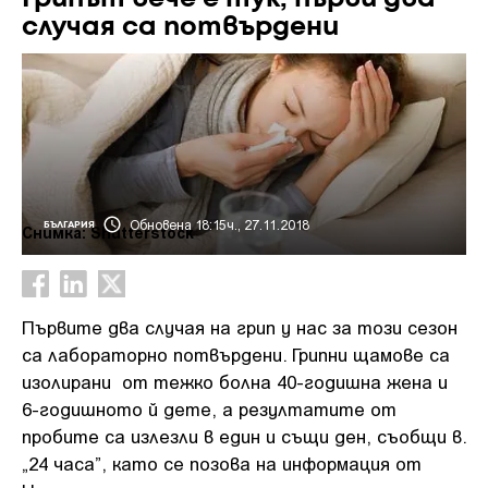
случая са потвърдени
Обновена 18:15ч., 27.11.2018
БЪЛГАРИЯ
Снимка: Shutterstock
Първите два случая на грип у нас за този сезон
са лабораторно потвърдени. Грипни щамове са
изолирани от тежко болна 40-годишна жена и
6-годишното й дете, а резултатите от
пробите са излезли в един и същи ден, съобщи в.
„24 часа”, като се позова на информация от