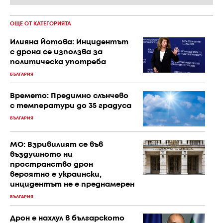
ОЩЕ ОТ КАТЕГОРИЯТА
Илияна Йотова: Инцидентът
с дрона се използва за
политическа употреба
БЪЛГАРИЯ
Времето: Предимно слънчево
с температури до 35 градуса
БЪЛГАРИЯ
МО: Взривилият се във
въздушното ни
пространство дрон
вероятно е украински,
инцидентът не е преднамерен
БЪЛГАРИЯ
Дрон е нахлул в българското