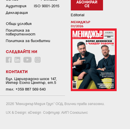
АБОНИРАЙ
Аудитория
ISO 9001-2015
СЕ
Декларация
Editorial
МЕНИДЖЪР
Общи условия
07/2026
Пoлитикa зa
пoвepитeлнocт
Политика за бисквитки
СЛЕДВАЙТЕ НИ
КОНТАКТИ
Бул. Цариградско шосе 147,
Интер Ескпо Център, ет.5
тел: +359 887 569 640
2026 “Мениджър Медия Груп” ООД. Всички права запазени.
UX & Design:
eDesign
Софтуер:
АИП Солюшънс