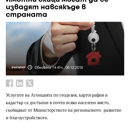
извадят навсякъде в
страната
Обновена 14:41ч., 08.12.2019
БЪЛГАРИЯ
Снимка: Shutterstock
Услугите на Агенцията по геодезия, картография и
кадастър са достъпни в почти всяко населено място,
съобщават от Министерството на регионалното развитие
и благоустройството.