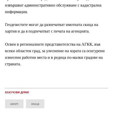
извършват административно обслужване с кадастрална
информация.
Геодезистите могат да разпечатват имотната скица на
хартия и да я подпечатват с печата на агенцията.
Освен в регионалните представителства на АГКК, във
всеки областен град, за улеснение на хората са осигурени
изнесени работни места и в редица по-малки градове на
страната.
КЛЮЧОВИ ДУМИ
имот
скица