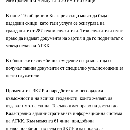
електронен път между 15 и 20 имотни скици.
В поне 116 общини в България също могат да бъдат
издадени скици, като тази услуга се осигурява на
гражданите от 287 техни служители. Тези служители имат
право да издадат документа на хартия и да го подпечатат с
мокър печат на АГКК.
В общинските служби по земеделие също могат да се
получат такива документи от специално упълномощени за
целта служители.
Промените в ЗКИР и наредбите към него дадоха
възможност и на всички геодезисти, които желаят, да
издават имотна скица. Те също имат право на достъп до
Кадастрално-административната информационна система
на АГКК. Към момента 61 лица, придобили
правоспособност по реда на ЗКИР имат право да