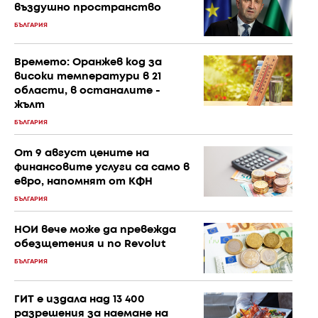
въздушно пространство
БЪЛГАРИЯ
Времето: Оранжев код за
високи температури в 21
области, в останалите -
жълт
БЪЛГАРИЯ
От 9 август цените на
финансовите услуги са само в
евро, напомнят от КФН
БЪЛГАРИЯ
НОИ вече може да превежда
обезщетения и по Revolut
БЪЛГАРИЯ
ГИТ е издала над 13 400
разрешения за наемане на