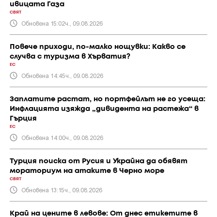
ивицата Газа
СВЯТ
Обновена 15:02ч., 09.08.2026
Повече приходи, по-малко нощувки: Какво се
случва с туризма в Хърватия?
ЕС
Обновена 14:45ч., 09.08.2026
Заплатите растат, но портфейлът не го усеща:
Инфлацията изяжда „дивидента на растежа“ в
Гърция
ЕС
Обновена 14:00ч., 09.08.2026
Турция поиска от Русия и Украйна да обявят
мораториум на атаките в Черно море
СВЯТ
Обновена 13:15ч., 09.08.2026
Край на цените в левове: От днес етикетите в