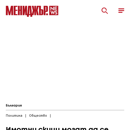
България
Политика
|
Общество
|
Имотни скици могат да се