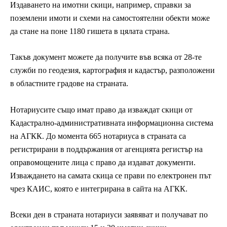
Издаването на имотни скици, например, справки за
поземлени имоти и схеми на самостоятелни обекти може
да стане на поне 1180 гишета в цялата страна.
Такъв документ можете да получите във всяка от 28-те
служби по геодезия, картография и кадастър, разположени
в областните градове на страната.
Нотариусите също имат право да изваждат скици от
Кадастрално-административната информационна система
на АГКК. До момента 665 нотариуса в страната са
регистрирани в поддържания от агенцията регистър на
оправомощените лица с право да издават документи.
Изваждането на самата скица се прави по електронен път
чрез КАИС, която е интегрирана в сайта на АГКК.
Всеки ден в страната нотариуси заявяват и получават по