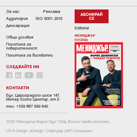
За нас
Реклама
АБОНИРАЙ
Аудитория
ISO 9001-2015
СЕ
Декларация
Editorial
МЕНИДЖЪР
Общи условия
07/2026
Пoлитикa зa
пoвepитeлнocт
Политика за бисквитки
СЛЕДВАЙТЕ НИ
КОНТАКТИ
Бул. Цариградско шосе 147,
Интер Ескпо Център, ет.5
тел: +359 887 569 640
2026 “Мениджър Медия Груп” ООД. Всички права запазени.
UX & Design:
eDesign
Софтуер:
АИП Солюшънс