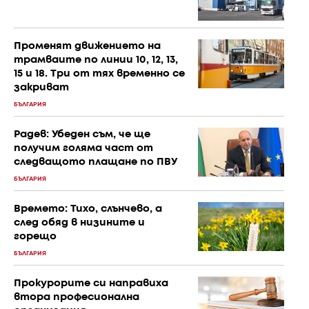
Променят движението на
трамваите по линии 10, 12, 13,
15 и 18. Три от тях временно се
закриват
БЪЛГАРИЯ
Радев: Убеден съм, че ще
получим голяма част от
следващото плащане по ПВУ
БЪЛГАРИЯ
Времето: Тихо, слънчево, а
след обяд в низините и
горещо
БЪЛГАРИЯ
Прокурорите си направиха
втора професионална