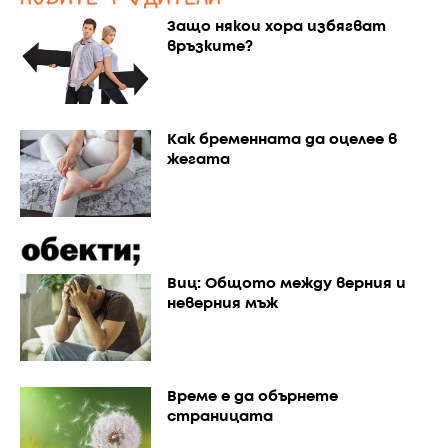
Защо някои хора избягват
връзките?
Как бременната да оцелее в
жегата
Виц: Общото между верния и
неверния мъж
Време е да обърнете
страницата