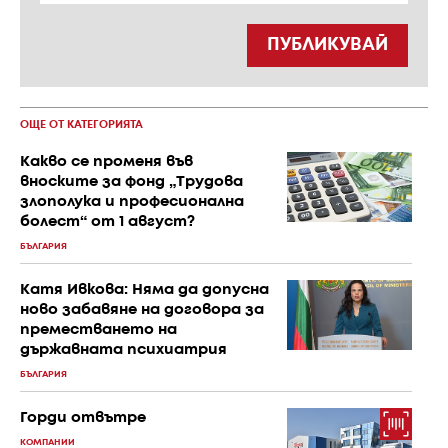
ПУБЛИКУВАЙ
ОЩЕ ОТ КАТЕГОРИЯТА
Какво се променя във
вноските за фонд „Трудова
злополука и професионална
болест“ от 1 август?
БЪЛГАРИЯ
Катя Ивкова: Няма да допусна
ново забавяне на договора за
преместването на
държавната психиатрия
БЪЛГАРИЯ
Горди отвътре
КОМПАНИИ