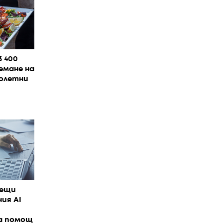
3 400
емане на
нолетни
тещи
ия AI
а помощ