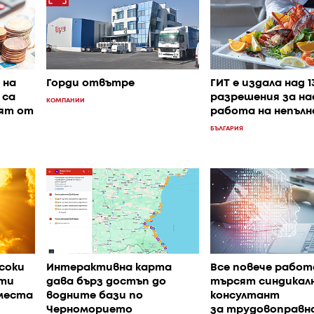
 на
Горди отвътре
ГИТ е издала над 1
 са
разрешения за на
КОМПАНИИ
нят от
работа на непъл
БЪЛГАРИЯ
соки
Интерактивна карта
Все повече рабо
ти
дава бърз достъп до
търсят синдикалн
места
водните бази по
консултант
Черноморието
за трудовоправн