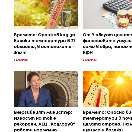
Времето: Оранжев код за
От 9 август цените
високи температури в 21
финансовите услуги
области, в останалите -
само в евро, напом
жълт
КФН
БЪЛГАРИЯ
БЪЛГАРИЯ
Енергийният министър:
Времето: Опасно ви
Износът на ток е
температури в поч
рекорден, АЕЦ „Козлодуй“
цялата страна. На 
работи нормално
ще има и валежи