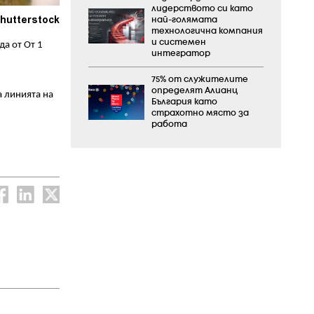
лидерството си като
hutterstock
най-голямата
технологична компания
и системен
а от От 1
интегратор
75% от служителите
определят Алианц
а линията на
България като
страхотно място за
работа