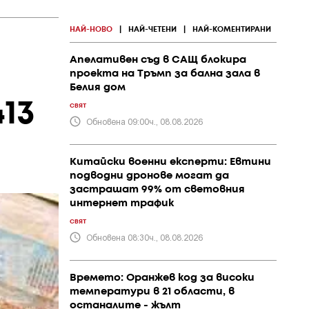
НАЙ-НОВО
|
НАЙ-ЧЕТЕНИ
|
НАЙ-КОМЕНТИРАНИ
Апелативен съд в САЩ блокира
проекта на Тръмп за бална зала в
Белия дом
13
СВЯТ
Обновена 09:00ч., 08.08.2026
Китайски военни експерти: Евтини
подводни дронове могат да
застрашат 99% от световния
интернет трафик
СВЯТ
Обновена 08:30ч., 08.08.2026
Времето: Оранжев код за високи
температури в 21 области, в
останалите - жълт