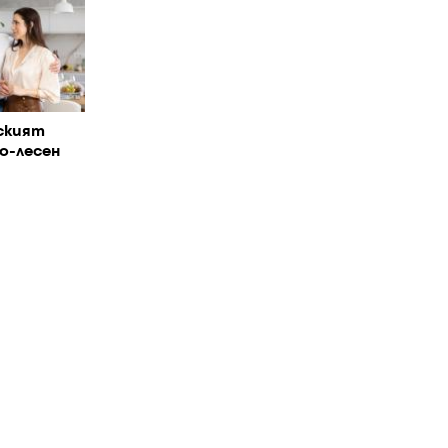
ският
о-лесен