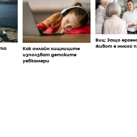
Виц: Защо ерген
живот е много п
ата
Как онлайн хищниците
използват детските
уебкамери