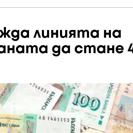
жда линията на
аната да стане 4