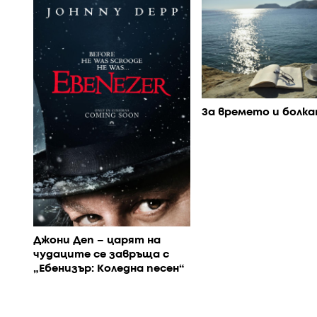
За времето и болк
Джони Деп – царят на
чудаците се завръща с
„Ебенизър: Коледна песен“