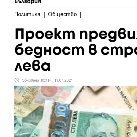
България
Политика
|
Общество
|
Проект предви
бедност в стр
лева
Обновена 10:31ч., 11.07.2021