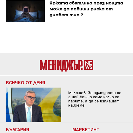
Ярката светлина през нощта
може да повиши риска от
диабет тип 2
ВСИЧКО ОТ ДЕНЯ
Милошев: За културата не
е най-важно само колко са
парите, а да се изплащат
навреме
БЪЛГАРИЯ
МАРКЕТИНГ