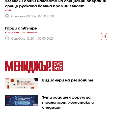
Зеленски обяви началото на специални операции
срещу руската военна промишленост
СВЯТ
Обновена 08:40ч., 07.08.2026
Горди отвътре
КОМПАНИИ
|
ADVERTORIAL
Обновена 12:20ч., 05.08.2026
Визионери на регионите
3-ти годишен форум за
транспорт, логистика и
спедиция