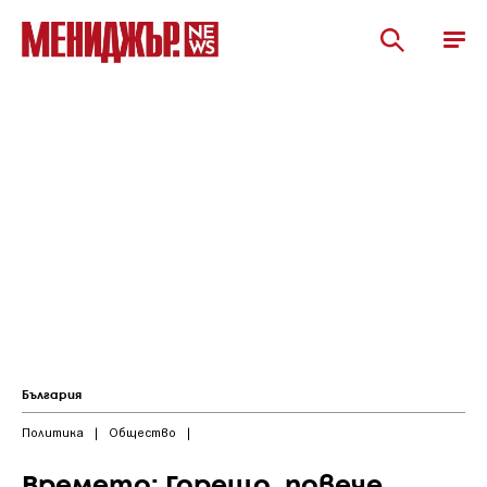
България
Политика
|
Общество
|
Времето: Горещо, повече