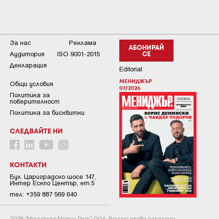
За нас
Реклама
АБОНИРАЙ
Аудитория
ISO 9001-2015
СЕ
Декларация
Editorial
МЕНИДЖЪР
Общи условия
07/2026
Пoлитикa зa
пoвepитeлнocт
Политика за бисквитки
СЛЕДВАЙТЕ НИ
КОНТАКТИ
Бул. Цариградско шосе 147,
Интер Ескпо Център, ет.5
тел: +359 887 569 640
2026 “Мениджър Медия Груп” ООД. Всички права запазени.