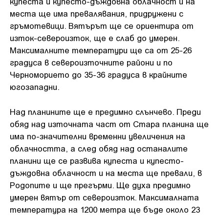
купеста и купесто-дъждовна облачност и на
места ще има превалявания, придружени с
гръмотевици. Вятърът ще се ориентира от
изток-североизток, ще е слаб до умерен.
Максималните температури ще са от 25-26
градуса в североизточните райони и по
Черноморието до 35-36 градуса в крайните
югозападни.
Над планините ще е предимно слънчево. Преди
обяд над източната част от Стара планина ще
има по-значителни временни увеличения на
облачността, а след обяд над останалите
планини ще се развива купеста и купесто-
дъждовна облачност и на места ще превали, в
Родопите и ще прегърми. Ще духа предимно
умерен вятър от североизток. Максималната
температура на 1200 метра ще бъде около 23