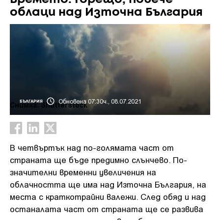
облаци над Източна България
Обновена 07:30ч., 08.07.2021
БЪЛГАРИЯ
Снимка: Shutterstock
В четвъртък над по-голямата част от
страната ще бъде предимно слънчево. По-
значителни временни увеличения на
облачността ще има над Източна България, на
места с краткотрайни валежи. След обяд и над
останалата част от страната ще се развива