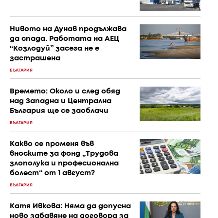
Нивото на Дунав продължава
да спада. Работата на АЕЦ
“Козлодуй” засега не е
застрашена
БЪЛГАРИЯ
Времето: Около и след обяд
над Западна и Централна
България ще се заоблачи
БЪЛГАРИЯ
Какво се променя във
вноските за фонд „Трудова
злополука и професионална
болест“ от 1 август?
БЪЛГАРИЯ
Катя Ивкова: Няма да допусна
ново забавяне на договора за