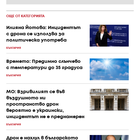
ОЩЕ ОТ КАТЕГОРИЯТА
Илияна Йотова: Инцидентът
с дрона се използва за
политическа употреба
БЪЛГАРИЯ
Времето: Предимно слънчево
с температури до 35 градуса
БЪЛГАРИЯ
МО: Взривилият се във
въздушното ни
пространство дрон
вероятно е украински,
инцидентът не е преднамерен
БЪЛГАРИЯ
Дрон е нахлул в българското