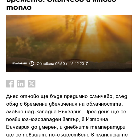
топло
Обновена 06:50ч., 15.12.2017
БЪЛГАРИЯ
Днес отново ще бъде предимно слънчево, след
обяд с временни увеличения на облачността,
главно над Западна България. През деня ще се
появи юг-югозападен вятър, в Източна
България до умерен, и дневните температури
ще се повишат, по-съществено в планинските