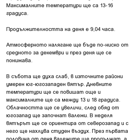
Максималните температури ще са 13-16
градуса.
Продължителността на деня е 9,04 часа.
Атмосферното налягане ще бъде по-ниско от
средното за декември и през деня ще се
понижава.
В събота ще духа слаб, в източните райони
умерен юг-югозападен вятър. Дневните
температури ще се повишат още и
максималните ще са между 13 и 18 градуса.
Облачността ще се увеличи, след обяд от
югозапад ще започнат валежи. В неделя
вятърът ще се ориентира от северозапад и с
него ще нахлува студен въздух. През първата
половина от деня валежите ще продължат, а