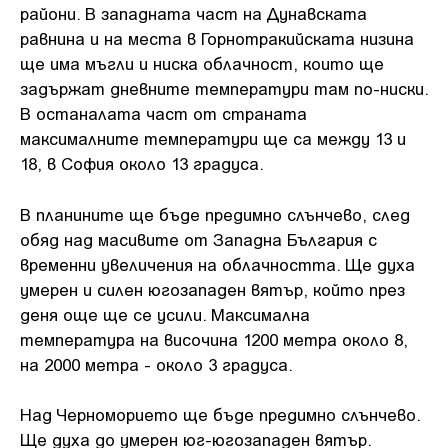
райони. В западната част на Дунавската
равнина и на места в Горнотракийската низина
ще има мъгли и ниска облачност, които ще
задържат дневните температури там по-ниски.
В останалата част от страната
максималните температури ще са между 13 и
18, в София около 13 градуса.
В планините ще бъде предимно слънчево, след
обяд над масивите от Западна България с
временни увеличения на облачността. Ще духа
умерен и силен югозападен вятър, който през
деня още ще се усили. Максимална
температура на височина 1200 метра около 8,
на 2000 метра - около 3 градуса.
Над Черноморието ще бъде предимно слънчево.
Ще духа до умерен юг-югозападен вятър.