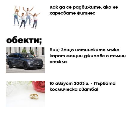
Как да се радвижите, ако не
харесвате фитнес
Виц: Защо истинските мъже
карат мощни джипове с тъмни
стъкла
10 август 2003 г. - Първата
космическа сватба!