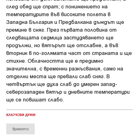
след обяд ще спрат; с понижението на
температурите във високите полета в
Западна България и Предбалкана дъждът ще
премине в сняг. През първата половина от
следващата седмица застудяването ще
продължи, но вятърът ще отслабне, а във
вторник в по-голямата част от страната и ще
стихне. Облачността ще е предимно
значителна, с временни разкъсвания, само на
отделни места ще превали слаб сняг. В
четвъртък ще духа слаб до умерен запад-
северозападен вятър и дневните температури
ще се повишат слабо.
КЛЮЧОВИ ДУМИ
времето