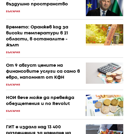
въздушно пространство
БЪЛГАРИЯ
Времето: Оранжев код за
високи температури в 21
области, в останалите -
жълт
БЪЛГАРИЯ
От 9 август цените на
финансовите услуги са само в
евро, напомнят от КФН
БЪЛГАРИЯ
НОИ вече може да превежда
обезщетения и по Revolut
БЪЛГАРИЯ
ГИТ е издала над 13 400
разрешения за наемане на