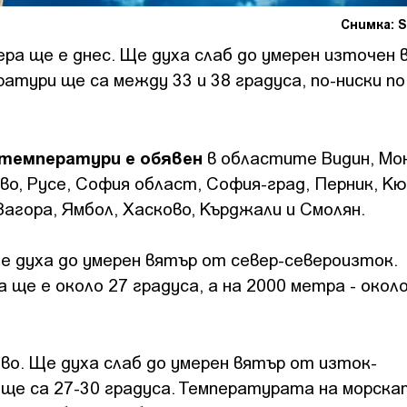
Снимка: S
ра ще е днес. Ще духа слаб до умерен източен 
тури ще са между 33 и 38 градуса, по-ниски по
 температури е обявен
в областите Видин, Мо
ово, Русе, София област, София-град, Перник, К
агора, Ямбол, Хасково, Кърджали и Смолян.
е духа до умерен вятър от север-североизток.
е е около 27 градуса, а на 2000 метра - около
во. Ще духа слаб до умерен вятър от изток-
ще са 27-30 градуса. Температурата на морска