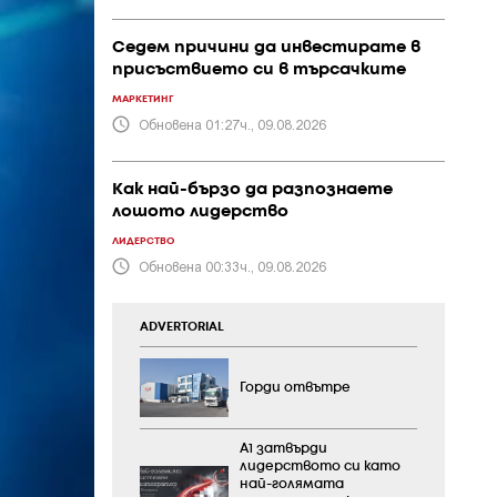
Седем причини да инвестирате в
присъствието си в търсачките
МАРКЕТИНГ
Обновена 01:27ч., 09.08.2026
Как най-бързо да разпознаете
лошото лидерство
ЛИДЕРСТВО
Обновена 00:33ч., 09.08.2026
ADVERTORIAL
Горди отвътре
А1 затвърди
лидерството си като
най-голямата