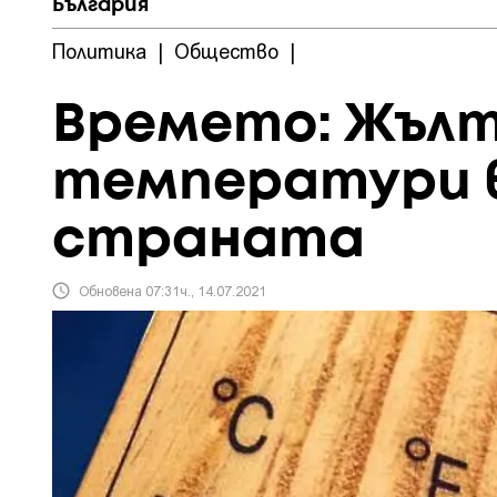
България
Политика
|
Общество
|
Времето: Жълт 
температури в
страната
Обновена 07:31ч., 14.07.2021