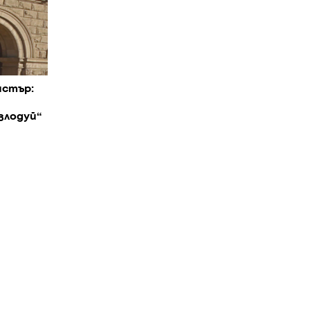
истър:
злодуй“