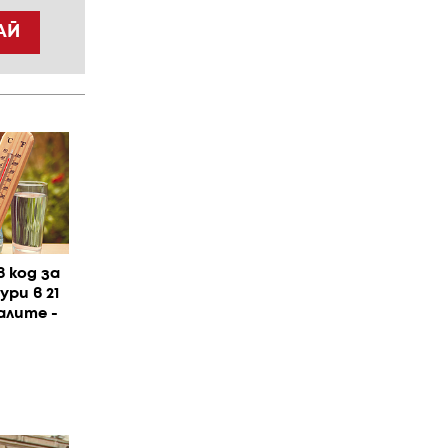
АЙ
 код за
ри в 21
алите -