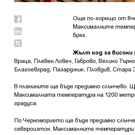
Още по-горещо от вче
Максималните темпера
бряг.
Жълт код за високи
Враца, Плевен Ловеч, Габрово, Велико Търн
Благоевград, Пазарджик, Пловдив, Стара З
В планините ще бъде предимно слънчево. Щ
Максималната температура на 1200 метра щ
градуса.
По Черноморието ще бъде предимно слънче
североизток. Максималните температури 