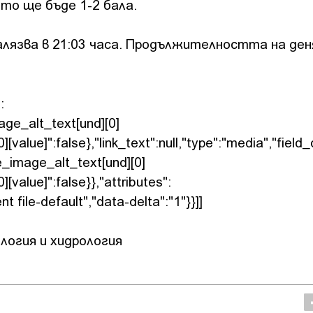
ето ще бъде 1-2 бала.
алязва в 21:03 часа. Продължителността на ден
:
mage_alt_text[und][0]
][value]":false},"link_text":null,"type":"media","field_
ile_image_alt_text[und][0]
][value]":false}},"attributes":
 file-default","data-delta":"1"}}]]
логия и хидрология