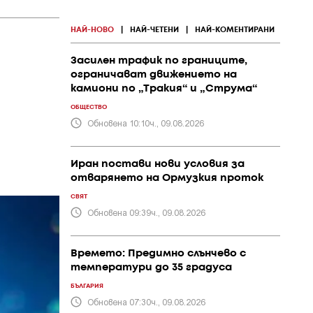
НАЙ-НОВО
|
НАЙ-ЧЕТЕНИ
|
НАЙ-КОМЕНТИРАНИ
Засилен трафик по границите,
ограничават движението на
камиони по „Тракия“ и „Струма“
ОБЩЕСТВО
Обновена 10:10ч., 09.08.2026
Иран постави нови условия за
отварянето на Ормузкия проток
СВЯТ
Обновена 09:39ч., 09.08.2026
Времето: Предимно слънчево с
температури до 35 градуса
БЪЛГАРИЯ
Обновена 07:30ч., 09.08.2026