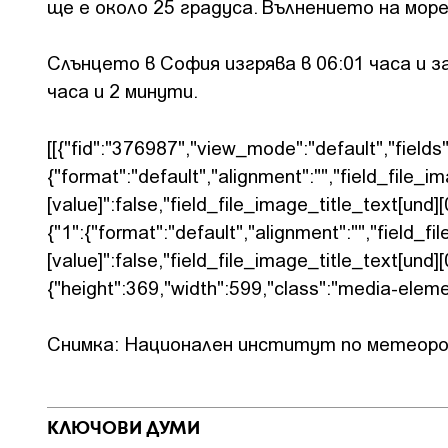
ще е около 25 градуса. Вълнението на мор
Слънцето в София изгрява в 06:01 часа и з
часа и 2 минути.
[[{"fid":"376987","view_mode":"default","fields"
{"format":"default","alignment":"","field_file_i
[value]":false,"field_file_image_title_text[und][0
{"1":{"format":"default","alignment":"","field_f
[value]":false,"field_file_image_title_text[und][0
{"height":369,"width":599,"class":"media-element
Снимка: Национален институт по метеоро
КЛЮЧОВИ ДУМИ