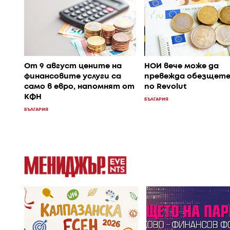
От 9 август цените на
НОИ вече може да
финансовите услуги са
превежда обезщете
само в евро, напомнят от
по Revolut
КФН
БЪЛГАРИЯ
БЪЛГАРИЯ