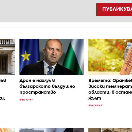
ПУБЛИКУВ
във
Дрон е нахлул в
Времето: Оранжев
българското въздушно
високи температу
пространство
области, в остан
и,
жълт
БЪЛГАРИЯ
БЪЛГАРИЯ