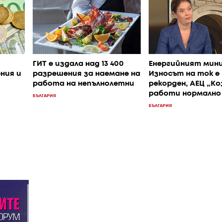
ГИТ е издала над 13 400
Енергийният мин
ния и
разрешения за наемане на
Износът на ток е
работа на непълнолетни
рекорден, АЕЦ „Ко
работи нормално
БЪЛГАРИЯ
БЪЛГАРИЯ