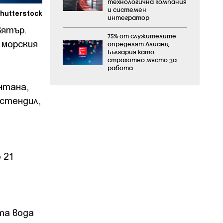
технологична компания
и системен
hutterstock
интегратор
вятър.
75% от служителите
 морския
определят Алианц
България като
страхотно място за
работа
нтана,
юстендил,
 21
та вода