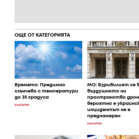
ОЩЕ ОТ КАТЕГОРИЯТА
Времето: Предимно
МО: Взривилият се 
слънчево с температури
въздушното ни
до 35 градуса
пространство дрон
вероятно е украинск
БЪЛГАРИЯ
инцидентът не е
преднамерен
БЪЛГАРИЯ