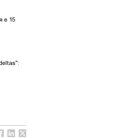
я е 15
deltas":