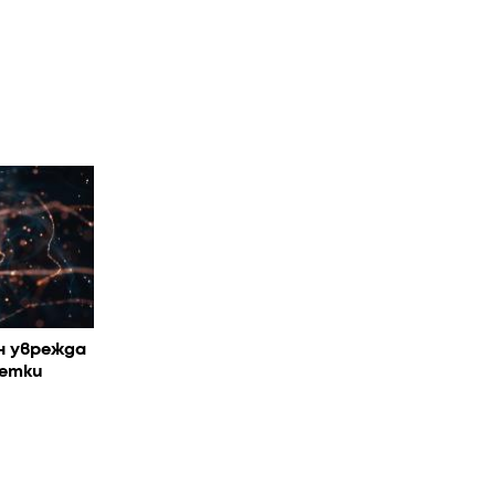
н уврежда
летки