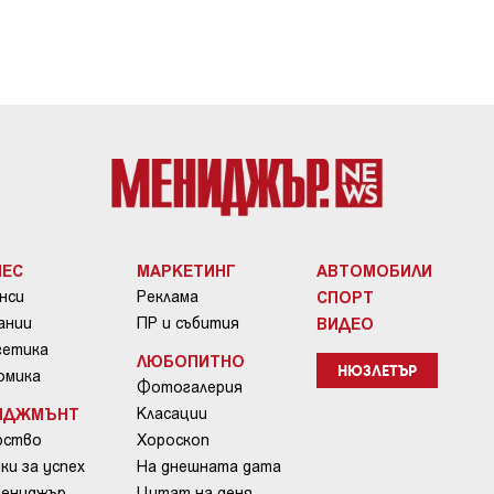
НЕС
МАРКЕТИНГ
АВТОМОБИЛИ
нси
Реклама
СПОРТ
ании
ПР и събития
ВИДЕО
гетика
ЛЮБОПИТНО
омика
НЮЗЛЕТЪР
Фотогалерия
ИДЖМЪНТ
Класации
рство
Хороскоп
ки за успех
На днешната дата
Мениджър
Цитат на деня