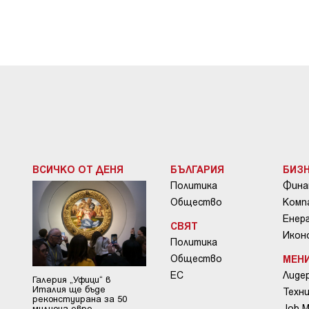
ВСИЧКО ОТ ДЕНЯ
БЪЛГАРИЯ
БИЗ
Политика
Фина
Общество
Комп
Енер
СВЯТ
Икон
Политика
Общество
МЕН
ЕС
Лиде
Галерия „Уфици“ в
Италия ще бъде
Техни
реконстуирана за 50
Job 
милиона евро