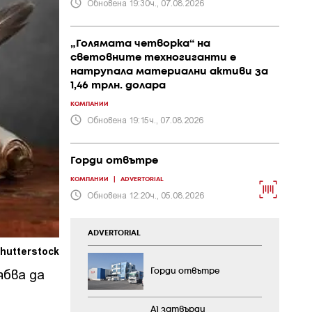
Обновена 19:30ч., 07.08.2026
„Голямата четворка“ на
световните техногиганти е
натрупала материални активи за
1,46 трлн. долара
КОМПАНИИ
Обновена 19:15ч., 07.08.2026
Горди отвътре
КОМПАНИИ
|
ADVERTORIAL
Обновена 12:20ч., 05.08.2026
ADVERTORIAL
hutterstock
ябва да
Горди отвътре
А1 затвърди