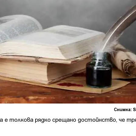
Снимка: S
 е толкова рядко срещано достойнство, че тр