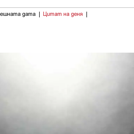
нешната дата
|
Цитат на деня
|