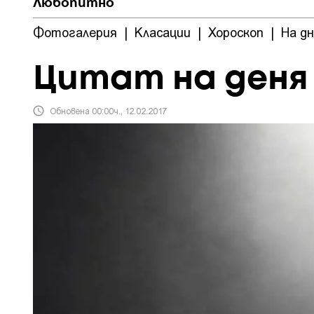
Любопитно
Фотогалерия
|
Класации
|
Хороскоп
|
На д
Цитат на деня
Обновена 00:00ч., 12.02.2017