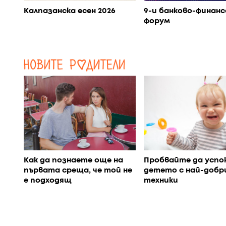
Калпазанска есен 2026
9-и банково-финанс
форум
Как да познаете още на
Пробвайте да успо
първата среща, че той не
детето с най-добр
е подходящ
техники