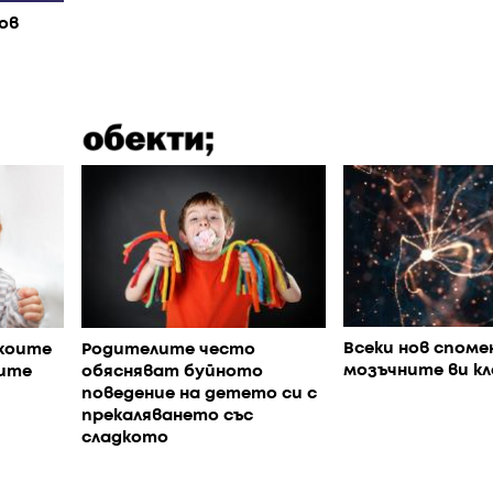
ов
Всеки нов споме
коите
Родителите често
мозъчните ви к
ите
обясняват буйното
поведение на детето си с
прекаляването със
сладкото