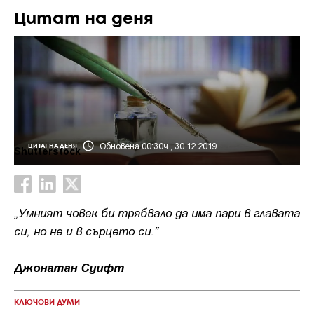
Цитат на деня
Обновена 00:30ч., 30.12.2019
ЦИТАТ НА ДЕНЯ
Shutterstock
„Умният човек би трябвало да има пари в главата
си, но не и в сърцето си.”
Джонатан Суифт
КЛЮЧОВИ ДУМИ