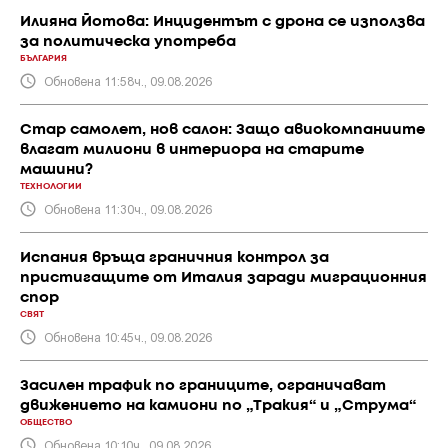
Илияна Йотова: Инцидентът с дрона се използва
за политическа употреба
БЪЛГАРИЯ
Обновена 11:58ч., 09.08.2026
Стар самолет, нов салон: Защо авиокомпаниите
влагат милиони в интериора на старите
машини?
ТЕХНОЛОГИИ
Обновена 11:30ч., 09.08.2026
Испания връща граничния контрол за
пристигащите от Италия заради миграционния
спор
СВЯТ
Обновена 10:45ч., 09.08.2026
Засилен трафик по границите, ограничават
движението на камиони по „Тракия“ и „Струма“
ОБЩЕСТВО
Обновена 10:10ч., 09.08.2026