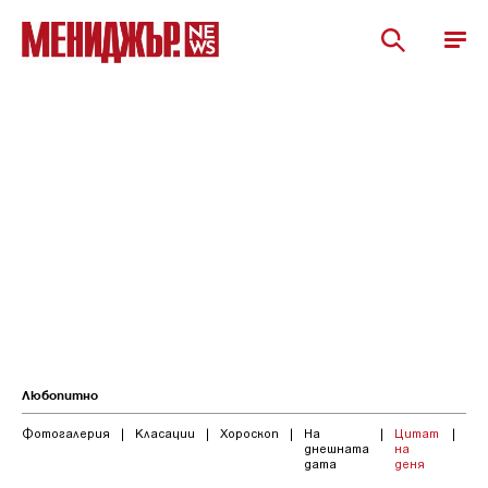
Любопитно
Фотогалерия
|
Класации
|
Хороскоп
|
На
|
Цитат
|
днешната
на
дата
деня