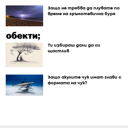
Защо не трябва да плувате по
време на гръмотевична буря
Ти избираш дали да си
щастлив
Защо акулите чук имат глави с
формата на чук?