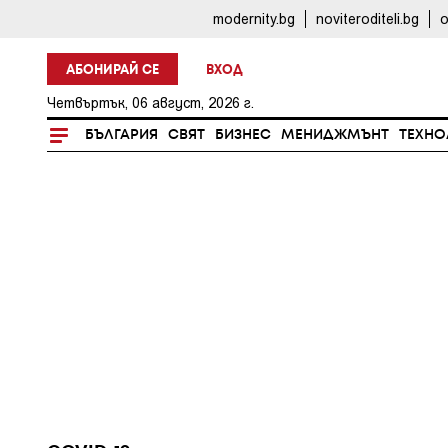
modernity.bg
noviteroditeli.bg
o
АБОНИРАЙ СЕ
ВХОД
Четвъртък, 06 август, 2026 г.
БЪЛГАРИЯ
СВЯТ
БИЗНЕС
МЕНИДЖМЪНТ
ТЕХНО