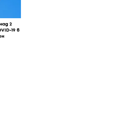
над 2
VID-19 в
он