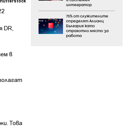
hutterstock
и системен
интегратор
22
75% от служителите
определят Алианц
България като
я DR,
страхотно място за
работа
яем в
зполагат
ки. Това