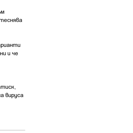
ъм
итеснява
арианти
ни и че
атиск,
а вируса