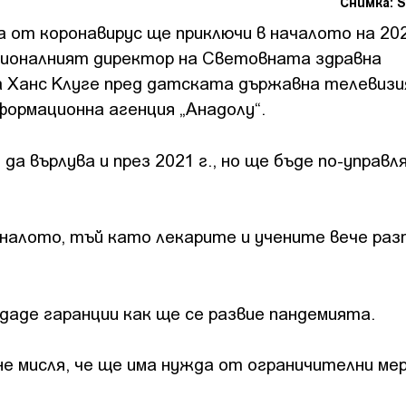
Снимка: S
а от коронавирус ще приключи в началото на 20
егионалният директор на Световната здравна
а Ханс Клуге пред датската държавна телевизи
ормационна агенция „Анадолу“.
да върлува и през 2021 г., но ще бъде по-управл
иналото, тъй като лекарите и учените вече ра
 даде гаранции как ще се развие пандемията.
е мисля, че ще има нужда от ограничителни мер