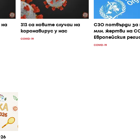
 на
313 са новите случаи на
СЗО потвърди за 
коронавирус у нас
млн. жертви на CO
Европейския реги
COVID-19
COVID-19
026