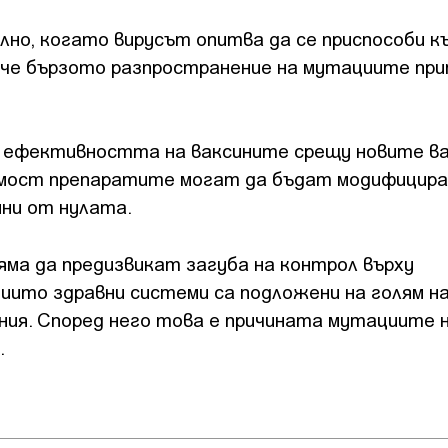
лно, когато вирусът опитва да се приспособи к
 че бързото разпространение на мутациите пр
о ефективността на ваксините срещу новите в
димост препаратите могат да бъдат модифицира
ини от нулата.
яма да предизвикат загуба на контрол върху
чиито здравни системи са подложени на голям н
ия. Според него това е причината мутациите н
.