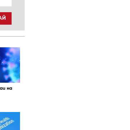
АЙ
чаи на