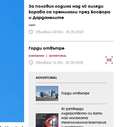
За половин година над 40 хиляди
кораба са преминали през Босфора
и Дарданелите
СВЯТ
Обновена 20:00ч., 05.08.2026
Горди отвътре
КОМПАНИИ
|
ADVERTORIAL
Обновена 12:20ч., 05.08.2026
ADVERTORIAL
Горди отвътре
А1 затвърди
лидерството си като
най-голямата
технологична компания