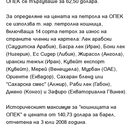
ОПЕК се търгуваше за 62,50 долара.
За определяне на цената на петрола на ОПЕК
се използва т. нар. петролна кошница,
включваща 14 сорта петрол за износ на
страните членки на картела: Лек арабски
(Саудитска Арабия), Басра лек (Ирак), Бони лек
(Нигерия), Ес Сидер (Либия), Жирасол (Ангола),
ирански тежък (Иран), Кувейт експорт
(Кувейт), Мерей (Венецуела), Мурбан (ОАЕ),
Ориенте (Еквадор), Сахаран бленд или
"Сахарска смес" (Алжир), Раби лек (Габон),
Джено (Конго) и Зафиро (Екваториална Гвинея).
Историческият максимум за "кошницата на
ОПЕК" е цената от 140,73 долара за барел,
отчетена на 3 юли 2008 година.