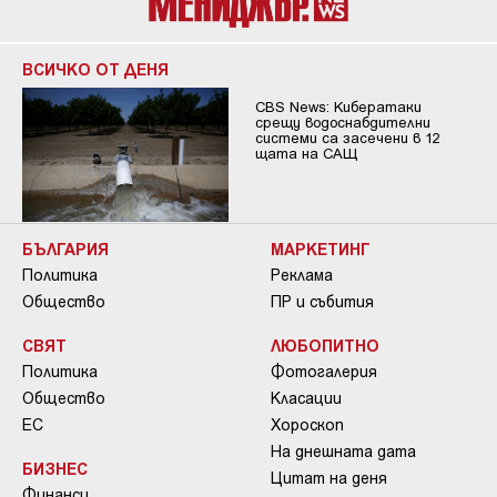
ВСИЧКО ОТ ДЕНЯ
CBS News: Кибератаки
срещу водоснабдителни
системи са засечени в 12
щата на САЩ
БЪЛГАРИЯ
МАРКЕТИНГ
Политика
Реклама
Общество
ПР и събития
СВЯТ
ЛЮБОПИТНО
Политика
Фотогалерия
Общество
Класации
ЕС
Хороскоп
На днешната дата
БИЗНЕС
Цитат на деня
Финанси