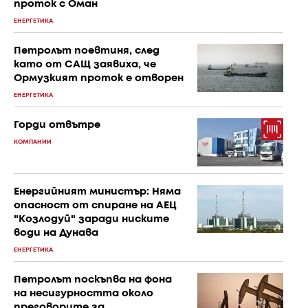
проток с Оман
ЕНЕРГЕТИКА
Петролът поевтиня, след
като от САЩ заявиха, че
Ормузкият проток е отворен
ЕНЕРГЕТИКА
Горди отвътре
КОМПАНИИ
Енергийният министър: Няма
опасност от спиране на АЕЦ
"Козлодуй" заради ниските
води на Дунава
ЕНЕРГЕТИКА
Петролът поскъпва на фона
на несигурността около
преговорите за