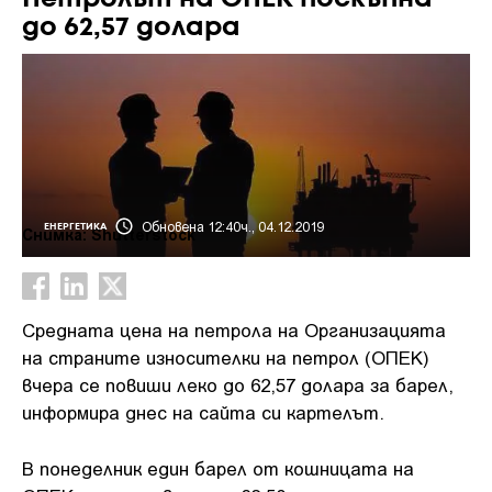
до 62,57 долара
Обновена 12:40ч., 04.12.2019
ЕНЕРГЕТИКА
Снимка: Shutterstock
Средната цена на петрола на Организацията
на страните износителки на петрол (ОПЕК)
вчера се повиши леко до 62,57 долара за барел,
информира днес на сайта си картелът.
В понеделник един барел от кошницата на