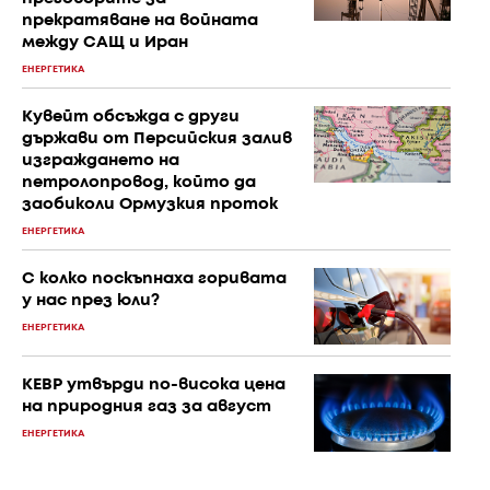
прекратяване на войната
между САЩ и Иран
ЕНЕРГЕТИКА
Кувейт обсъжда с други
държави от Персийския залив
изграждането на
петролопровод, който да
заобиколи Ормузкия проток
ЕНЕРГЕТИКА
С колко поскъпнаха горивата
у нас през юли?
ЕНЕРГЕТИКА
КЕВР утвърди по-висока цена
на природния газ за август
ЕНЕРГЕТИКА