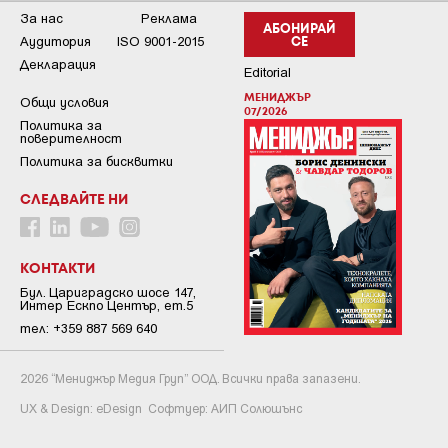
За нас
Реклама
АБОНИРАЙ
Аудитория
ISO 9001-2015
СЕ
Декларация
Editorial
МЕНИДЖЪР
Общи условия
07/2026
Пoлитикa зa
пoвepитeлнocт
Политика за бисквитки
СЛЕДВАЙТЕ НИ
КОНТАКТИ
Бул. Цариградско шосе 147,
Интер Ескпо Център, ет.5
тел: +359 887 569 640
2026 “Мениджър Медия Груп” ООД. Всички права запазени.
UX & Design:
eDesign
Софтуер:
АИП Солюшънс