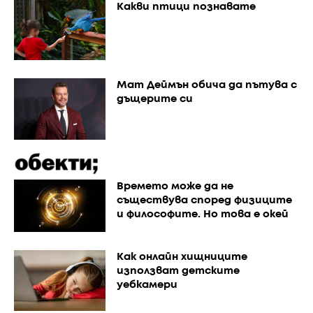
Какви птици познавате
Мат Деймън обича да пътува с
дъщерите си
Времето може да не
съществува според физиците
и философите. Но това е окей
Как онлайн хищниците
използват детските
уебкамери