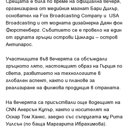
Срещата е била по време на официална вечеря,
организирана от медийния магнат Бари Дилър,
основател на Fox Broadcasting Company и USA
Broadcasting и от модната дизайнерка Даян фон
Фюрстенберг. Събитието се е провело на един
от групата гръцки острови Циклади – остров
Антипарос.
Участниците във вечерята са обсъждали
гръцкото лято, настоящият образ на Гърция по
света, развитието на технологиите в
глобален аспект, както и планове за
реализиране на филмова продукция в страната.
На вечерята са присъствали още водещият на
CNN Анерсън Купър, както и носителят на
Оскар Том Ханкс, заедно със съпругата му Рита
Уилсън (по баща Маргарита Ибрахимова).