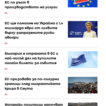
ЕС по ръст в
производството на услуги
ЕС
ЕС ще помогне на Украйна с 1,4
милиарда евро от лихвите
върху замразените руски
авоари
ЕС
България е страната в ЕС с
най-нисък дял на купилите
онлайн билети за събитие
ЕС
ЕС призовава за по-сигурни
граници след мигрантската
криза в Сеута
ЕС
Испански политици насочват