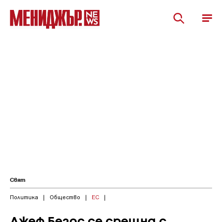
Свят
Политика
|
Общество
|
ЕС
|
Джеф Безос се срещна с