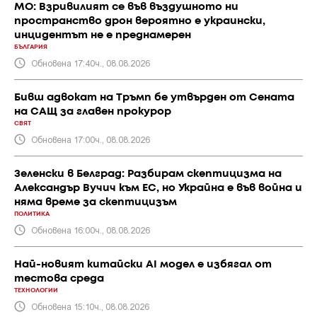
МО: Взривилият се във въздушното ни
пространство дрон вероятно е украински,
инцидентът не е преднамерен
БЪЛГАРИЯ
Обновена 17:40ч., 08.08.2026
Бивш адвокат на Тръмп бе утвърден от Сената
на САЩ за главен прокурор
СВЯТ
Обновена 17:00ч., 08.08.2026
Зеленски в Белград: Разбирам скептицизма на
Александър Вучич към ЕС, но Украйна е във война и
няма време за скептицизъм
ПОЛИТИКА
Обновена 16:00ч., 08.08.2026
Най-новият китайски AI модел е избягал от
тестова среда
ТЕХНОЛОГИИ
Обновена 15:10ч., 08.08.2026