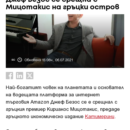
Мицотакис на гръцки остров
Обновена 15:06ч., 06.07.2021
ЕС
Getty images
Най-богатият човек на планетата и основател
на водещата платформа за интернет
търговия Amazon Джеф Безос се е срещнал с
гръцкия премиер Кириакос Мицотакис, предаде
гръцкото икономическо издание
Катимерини
.