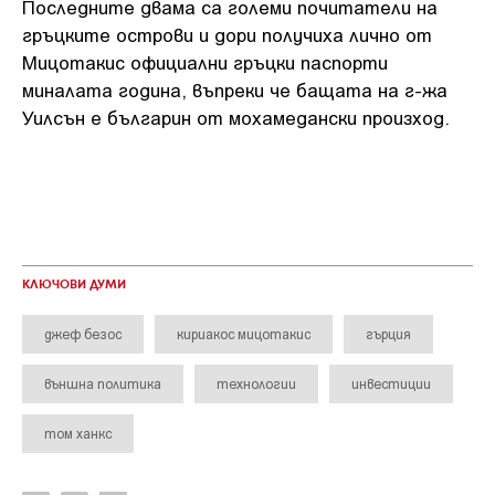
Последните двама са големи почитатели на
гръцките острови и дори получиха лично от
Мицотакис официални гръцки паспорти
миналата година, въпреки че бащата на г-жа
Уилсън е българин от мохамедански произход.
КЛЮЧОВИ ДУМИ
джеф безос
кириакос мицотакис
гърция
външна политика
технологии
инвестиции
том ханкс