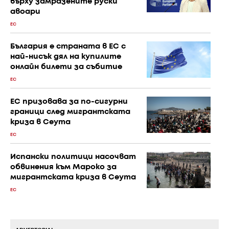
върху замразените руски
авоари
ЕС
България е страната в ЕС с
най-нисък дял на купилите
онлайн билети за събитие
ЕС
ЕС призовава за по-сигурни
граници след мигрантската
криза в Сеута
ЕС
Испански политици насочват
обвинения към Мароко за
мигрантската криза в Сеута
ЕС