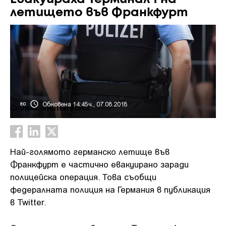
летището във Франкфурт
Обновена 14:45ч., 07.08.2018
ЕС
Снимка: Shutterstock
Най-голямото германско летище във
Франкфурт е частично евакуирано заради
полицейска операция. Това съобщи
федералната полиция на Германия в публикация
в Twitter.