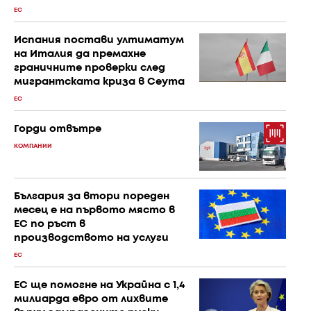
ЕС
Испания постави ултиматум
на Италия да премахне
граничните проверки след
мигрантската криза в Сеута
ЕС
Горди отвътре
КОМПАНИИ
България за втори пореден
месец е на първото място в
ЕС по ръст в
производството на услуги
ЕС
ЕС ще помогне на Украйна с 1,4
милиарда евро от лихвите