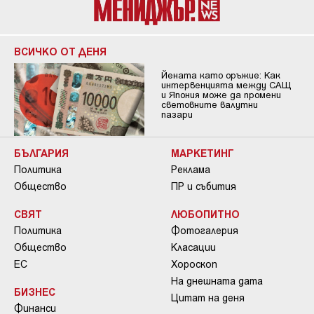
ВСИЧКО ОТ ДЕНЯ
Йената като оръжие: Как
интервенцията между САЩ
и Япония може да промени
световните валутни
пазари
БЪЛГАРИЯ
МАРКЕТИНГ
Политика
Реклама
Общество
ПР и събития
СВЯТ
ЛЮБОПИТНО
Политика
Фотогалерия
Общество
Класации
ЕС
Хороскоп
На днешната дата
БИЗНЕС
Цитат на деня
Финанси