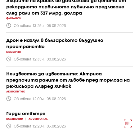
Акциите на SpaceX се доближаха до цената от
рекордното първичното публично предлагане
след рали от 327 млрд. долара
ФИНАНСИ
Обновена 13:25ч., 08.08.2026
Дрон е нахлул в българското въздушно
пространство
БЪЛГАРИЯ
Обновена 12:35ч., 08.08.2026
Неизвестно за известните: Актриса
предпочита раните от лъвове пред тормоза на
режисьора Алфред Хичкок
ЛЮБОПИТНО
Обновена 12:00ч., 08.08.2026
Горди отвътре
КОМПАНИИ
|
ADVERTORIAL
Обновена 12:20ч., 05.08.2026