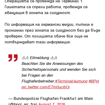
Операцията се провежда на Терминал 1.
Гишетата са спрели работа, провежда се
евакуация в зоната за сигурност.
По информация на германски медии, пътник е
проникнал през зоната за сигурност без да бъде
проверен. От полицията обаче все още не
потвърждават тази информация.
⚠⚠ Eilmeldung ⚠⚠
Beachten Sie die Anweisungen des
Sicherheitspersonals und wenden Sie sich
bei Fragen an den
Flughafenbetreiber.
#Terminalräumung
#BPol
pic.twitter.com/E7m0ucibOi
— Bundespolizei Flughafen Frankfurt am Main
(@bpol_air_fra)
August 7, 2018