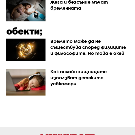
Жега и безсъние мъчат
бременната
Времето може да не
съществува според физиците
и философите. Но това е окей
Как онлайн хищниците
използват детските
уебкамери