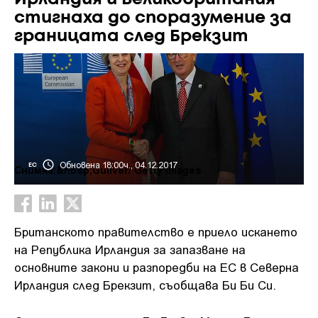
стигнаха до споразумение за
границата след Брекзит
Обновена 18:00ч., 04.12.2017
ЕС
Снимка:&nbsp;Guliver/ Getty Images
Британското правителство е приело искането
на Република Ирландия за запазване на
основните закони и разпоредби на ЕС в Северна
Ирландия след Брекзит, съобщава Би Би Си.