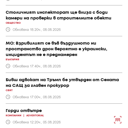
Столичният инспекторат ще влиза с боди
камери на проверки в строителните обекти
ОБЩЕСТВО
Обновена 18:20ч., 08.08.2026
МО: Взривилият се във въздушното ни
пространство дрон вероятно е украински,
инцидентът не е преднамерен
БЪЛГАРИЯ
Обновена 17:40ч., 08.08.2026
Бивш адвокат на Тръмп бе утвърден от Сената
на САЩ за главен прокурор
СВЯТ
Обновена 17:00ч., 08.08.2026
Горди отвътре
КОМПАНИИ
|
ADVERTORIAL
Обновена 12:20ч., 05.08.2026