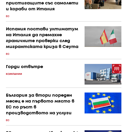
пристигащите със самолети
и кораби от Италия
ЕС
Испания постави ултиматум
на Италия да премахне
граничните проверки след
мигрантската криза в Сеута
ЕС
Горди отвътре
КОМПАНИИ
България за втори пореден
месец е на първото място в
ЕС по ръст в
производството на услуги
ЕС