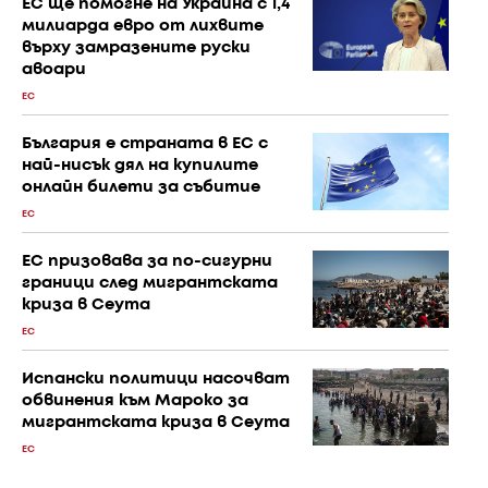
ЕС ще помогне на Украйна с 1,4
милиарда евро от лихвите
върху замразените руски
авоари
ЕС
България е страната в ЕС с
най-нисък дял на купилите
онлайн билети за събитие
ЕС
ЕС призовава за по-сигурни
граници след мигрантската
криза в Сеута
ЕС
Испански политици насочват
обвинения към Мароко за
мигрантската криза в Сеута
ЕС