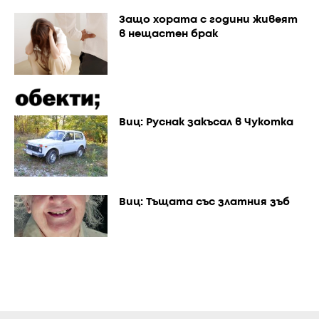
Защо хората с години живеят
в нещастен брак
Виц: Руснак закъсал в Чукотка
Виц: Тъщата със златния зъб