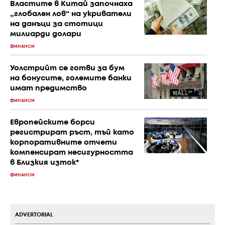
Властите в Китай започнаха
„глобален лов“ на укриватели
на данъци за стотици
милиарди долари
ФИНАНСИ
Уолстрийт се готви за бум
на бонусите, големите банки
имат предимство
ФИНАНСИ
Европейските борси
регистрират ръст, тъй като
корпоративните отчети
компенсират несигурността
в Близкия изток*
ФИНАНСИ
ADVERTORIAL