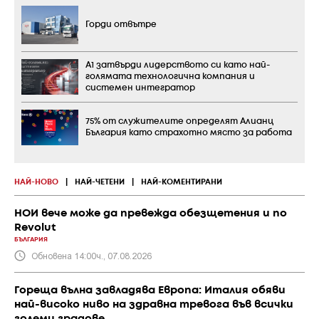
Горди отвътре
А1 затвърди лидерството си като най-
голямата технологична компания и
системен интегратор
75% от служителите определят Алианц
България като страхотно място за работа
НАЙ-НОВО
|
НАЙ-ЧЕТЕНИ
|
НАЙ-КОМЕНТИРАНИ
НОИ вече може да превежда обезщетения и по
Revolut
БЪЛГАРИЯ
Обновена 14:00ч., 07.08.2026
Гореща вълна завладява Европа: Италия обяви
най-високо ниво на здравна тревога във всички
големи градове