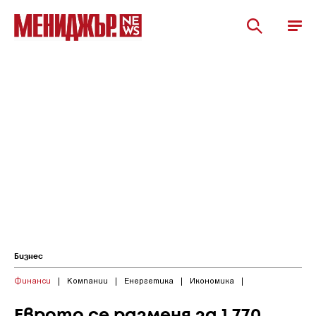
Бизнес
Финанси
|
Компании
|
Енергетика
|
Икономика
|
Еврото се разменя за 1,770