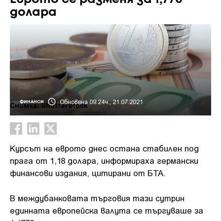
долара
Обновена 09:24ч., 21.07.2021
ФИНАНСИ
Снимка: Shutterstock
Курсът на еврото днес остана стабилен под
прага от 1,18 долара, информираха германски
финансови издания, цитирани от БТА.
В междубанковата търговия тази сутрин
единната европейска валута се търгуваше за