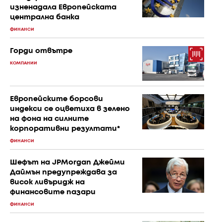
изненадала Европейската
централна банка
ФИНАНСИ
Горди отвътре
КОМПАНИИ
Европейските борсови
индекси се оцветиха в зелено
на фона на силните
корпоративни резултати*
ФИНАНСИ
Шефът на JPMorgan Джейми
Даймън предупреждава за
висок ливъридж на
финансовите пазари
ФИНАНСИ