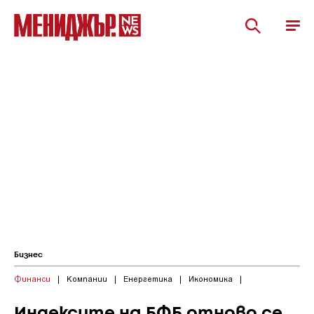
Бизнес
Финанси
|
Компании
|
Енергетика
|
Икономика
|
Индексите на БФБ отново се