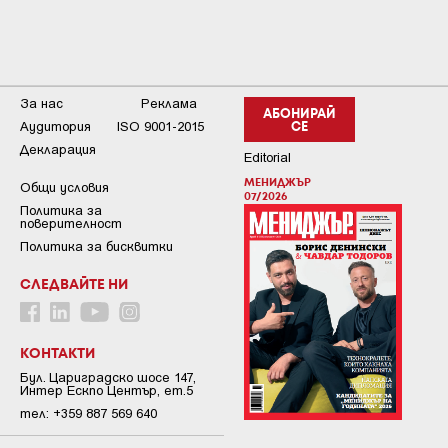
За нас
Реклама
АБОНИРАЙ
Аудитория
ISO 9001-2015
СЕ
Декларация
Editorial
МЕНИДЖЪР
Общи условия
07/2026
Пoлитикa зa
пoвepитeлнocт
Политика за бисквитки
СЛЕДВАЙТЕ НИ
КОНТАКТИ
Бул. Цариградско шосе 147,
Интер Ескпо Център, ет.5
тел: +359 887 569 640