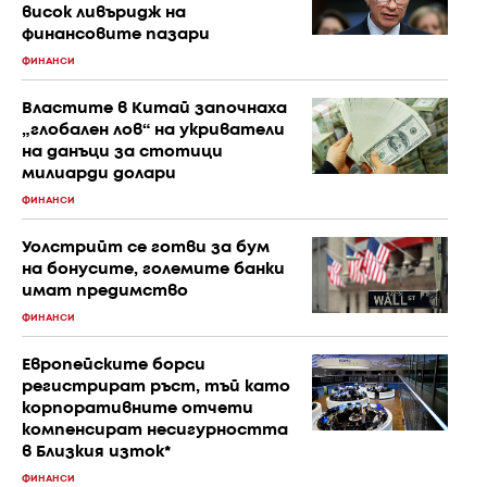
висок ливъридж на
финансовите пазари
ФИНАНСИ
Властите в Китай започнаха
„глобален лов“ на укриватели
на данъци за стотици
милиарди долари
ФИНАНСИ
Уолстрийт се готви за бум
на бонусите, големите банки
имат предимство
ФИНАНСИ
Европейските борси
регистрират ръст, тъй като
корпоративните отчети
компенсират несигурността
в Близкия изток*
ФИНАНСИ