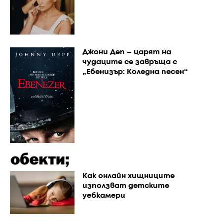
Джони Деп – царят на
чудаците се завръща с
„Ебенизър: Коледна песен“
Как онлайн хищниците
използват детските
уебкамери