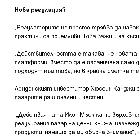
Нова регулация?
„Регулаторите не просто трябва да навак
практики са приемливи. Това важи и за къс
„Действителността е такава, че новата п
платформи, вместо да е ограничена само 
подходят към това, но в крайна сметка т
Лондонският инвеститор Хюсеин Канджи е 
пазарите рационални и честни.
„Действията на Илон Мъск като върховни
регулирания пазар на ценни книжа, изгле
продукти, нямаше да му обърна внимание“, 