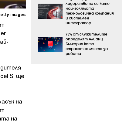
лидерството си като
най-голямата
Getty images
технологична компания
и системен
ят
интегратор
er
75% от служителите
определят Алианц
ай-
България като
страхотно място за
работа
одителя
del S, ще
ласък на
ът
ата на