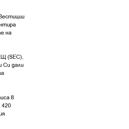
нвестиции
ентира
те на
АЩ (SEC),
и Си дали
та
иса в
 420
ия