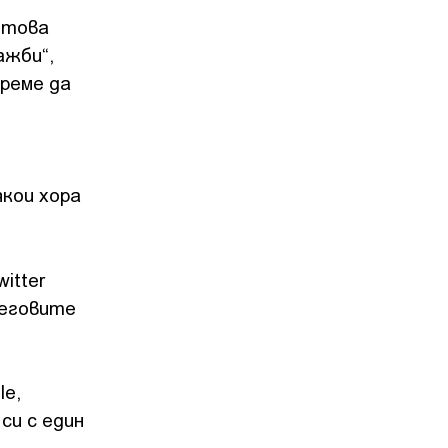
 това
ажби“,
време да
кои хора
itter
неговите
le,
си с един