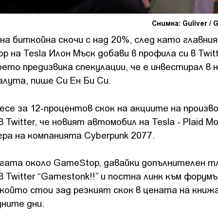
Снимка: Guliver / 
а биткойна скочи с над 20%, след като главни
 на Tesla Илон Мъск добави в профила си в Twitt
оето предизвика спекулации, че е инвестирал в н
лута, пише Си Ен Би Си.
есе за 12-процентов скок на акциите на произв
 Twitter, че новият автомобил на Tesla - Plaid Mo
ра на компанията Cyberpunk 2077.
агата около GаmеЅtор, давайки допълнителен т
 Twitter “Gamestonk!!” и постна линк към форум
, който стои зад резкият скок в цената на книж
дните дни.