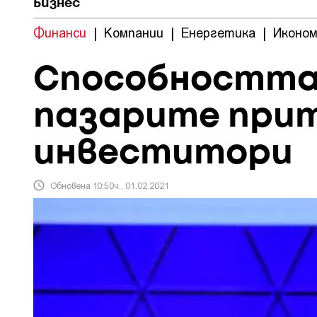
Бизнес
Финанси
|
Компании
|
Енергетика
|
Иконом
Способността 
пазарите прит
инвеститори
Обновена 10:50ч., 01.02.2021