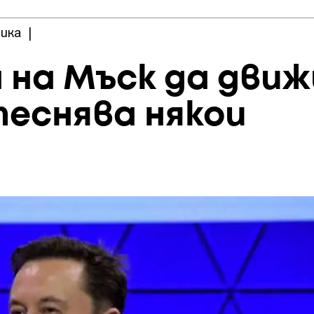
ика
|
на Мъск да движ
еснява някои