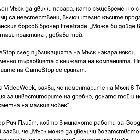
лон Мъск да движи пазара, като същевременно с
 му са неестествени, включително късите прод
ския борсов брокер Freetrade. „Може би дойде 
тази практика“, добави той.
Stop след публикацията на Мъск накара някои
менно търговията с книжата на компанията. Ня
циите на GameStop се сринат.
 VideoWeek, заяви, че коментарите на Мъск в Tw
я за инвеститорите на дребно, докато той и 
метка на малкия човек“.
 Рич Плийт, който в миналото работи за Goog
й заяви, че „Мъск може да увеличи богатството 
е означава, че е над закона“, коментира Плийд.