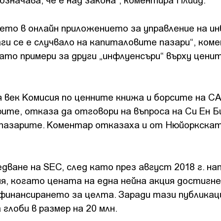
ието в онлайн приложението за управление на и
наги се е случвало на капиталовите пазари“, ком
ато примери за други „инфлуенсъри“ върху цени
 век Комисия по ценните книжа и борсите на С
ите, отказа да отговори на въпроса на Си Ен Б
 пазарите. Коментар отказаха и от Нюйоркска
ване на SEC, след като през август 2018 г. нап
ния, когато цената на една нейна акция достигне
л финансирането за целта. Заради тази публикац
глоби в размер на 20 млн.