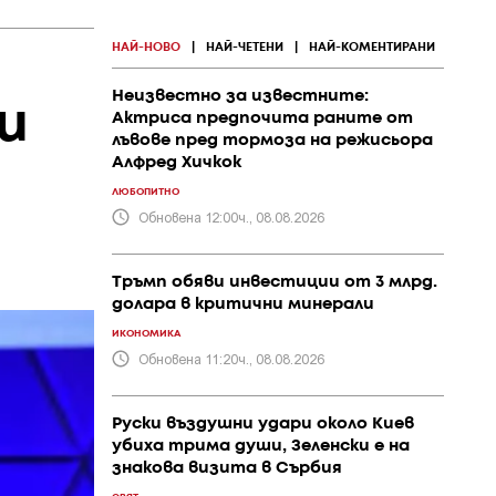
НАЙ-НОВО
|
НАЙ-ЧЕТЕНИ
|
НАЙ-КОМЕНТИРАНИ
Неизвестно за известните:
и
Актриса предпочита раните от
лъвове пред тормоза на режисьора
Алфред Хичкок
ЛЮБОПИТНО
Обновена 12:00ч., 08.08.2026
Тръмп обяви инвестиции от 3 млрд.
долара в критични минерали
ИКОНОМИКА
Обновена 11:20ч., 08.08.2026
Руски въздушни удари около Киев
убиха трима души, Зеленски е на
знакова визита в Сърбия