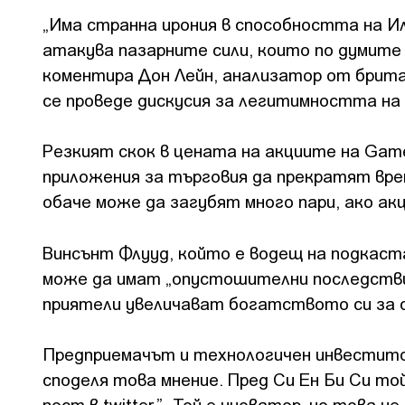
„Има странна ирония в способността на И
атакува пазарните сили, които по думите
коментира Дон Лейн, анализатор от британ
се проведе дискусия за легитимността на 
Резкият скок в цената на акциите на Game
приложения за търговия да прекратят вре
обаче може да загубят много пари, ако ак
Винсънт Флууд, който е водещ на подкаста
може да имат „опустошителни последстви
приятели увеличават богатството си за с
Предприемачът и технологичен инвеститор
споделя това мнение. Пред Си Ен Би Си то
пост в twitter.” „Той е иноватор, но това н