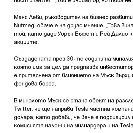
Макс Леви, ръководител на бизнес развит
Nutmeg, обаче е на друго мнение. „Това ви
той, като даде Уорън Бъфет и Рей Далио к
акциите.
Създадената през 30-те години на миналия
която има за цел да предпазва инвеститор
е притеснена от влиянието на Мъск върху
фондова борса.
В миналото Мъск се стана обект на разслед
Twitter, че ще направи Tesla частна компа
долара, като добави, че вече е подсигури
комисията наложи на милиардера и на Tesla 