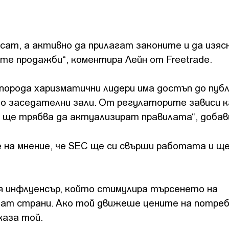
сат, а активно да прилагат законите и да изяс
ите продажби“, коментира Лейн от Freetrade.
орода харизматични лидери има достъп до пуб
до заседателни зали. От регулаторите зависи 
е ще трябва да актуализират правилата“, добав
на мнение, че SEC ще си свърши работата и ще
я инфлуенсър, който стимулира търсенето на
ждат страни. Ако той движеше цените на потре
каза той.