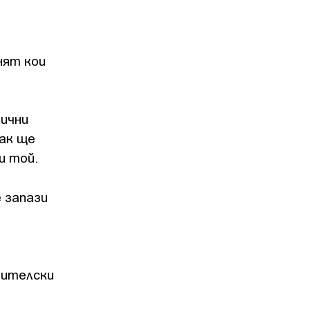
нят кои
лични
как ще
и той.
 запази
бителски