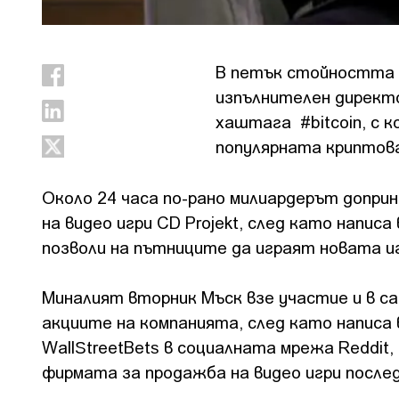
В петък стойността н
изпълнителен директор
хаштага #bitcoin, с к
популярната криптова
Около 24 часа по-рано милиардерът доприн
на видео игри CD Projekt, след като написа в
позволи на пътниците да играят новата иг
Миналият вторник Мъск взе участие и в с
акциите на компанията, след като написа в
WаllЅtrееtВеtѕ в социалната мрежа Reddit
фирмата за продажба на видео игри после