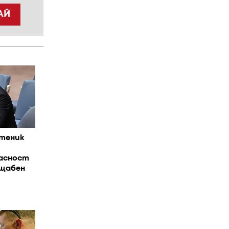
АЙ
теник
пасност
щабен