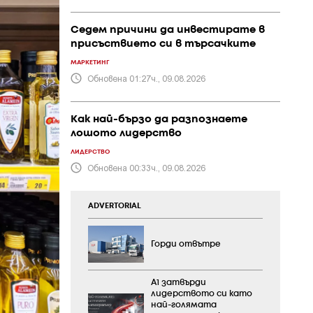
Седем причини да инвестирате в
присъствието си в търсачките
МАРКЕТИНГ
Обновена 01:27ч., 09.08.2026
Как най-бързо да разпознаете
лошото лидерство
ЛИДЕРСТВО
Обновена 00:33ч., 09.08.2026
ADVERTORIAL
Горди отвътре
А1 затвърди
лидерството си като
най-голямата