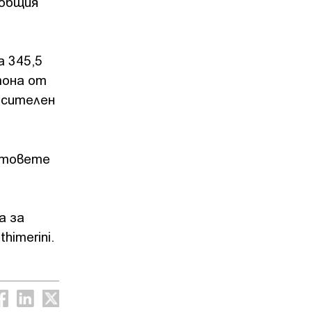
 общия
а 345,5
 тона от
осителен
афтовете
а за
imerini.