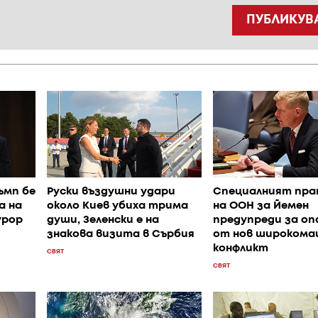
ПУБЛИКУВ
ъмп бе
Руски въздушни удари
Специалният пра
а на
около Киев убиха трима
на ООН за Йемен
урор
души, Зеленски е на
предупреди за о
знакова визита в Сърбия
от нов широкома
конфликт
СВЯТ
СВЯТ