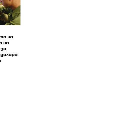
то на
 на
 за
. долара
а