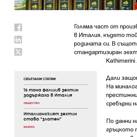
Голяма част от произ
в Италия, където той
родината си. В същот
стандартизиран зехти
Kathimerini.
Дали защо
СВЪРЗАНИ СТАТИИ
На минало
16 тона фалшив зехтин
престижни
задържаха в Италия
сребърни н
ОБЩЕСТВО
Италианският зехтин
По данни н
става "златен"
БИЗНЕС
гръцкото 