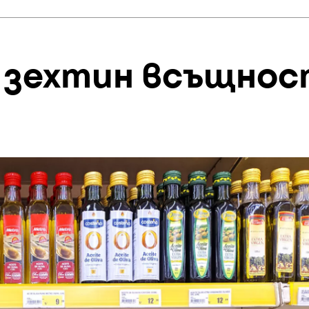
 зехтин всъщнос