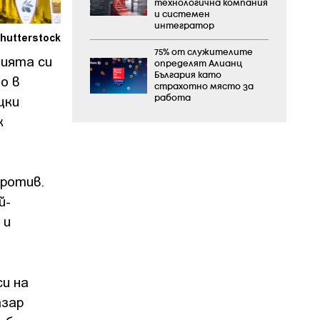
технологична компания
и системен
интегратор
hutterstock
75% от служителите
цията си
определят Алианц
България като
о в
страхотно място за
цки
работа
к
ротив.
й-
 и
си на
азар