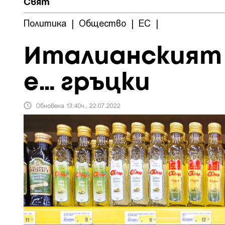
Свят
Политика
|
Общество
|
ЕС
|
Италианският
е… гръцки
Обновена 13:40ч., 22.07.2022