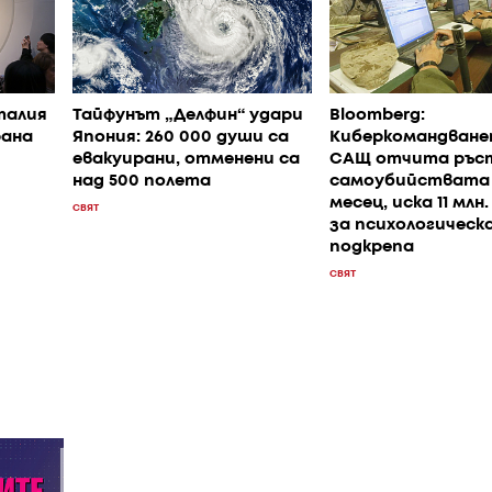
талия
Тайфунът „Делфин“ удари
Bloomberg:
рана
Япония: 260 000 души са
Киберкомандване
евакуирани, отменени са
САЩ отчита ръст
над 500 полета
самоубийствата
месец, иска 11 млн
СВЯТ
за психологическ
подкрепа
СВЯТ