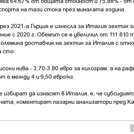
ява 64,67% от общата стойност и 75,88% - от
кспорта на тази стока през миналата година.
рез 2021-а Гърция е изнесла за Италия зехтин з
ение с 2020 г. Обемът се е увеличил от 111 610
 големина доставчик на зехтин за Италия с отн
а сто.
соки нива - 3,70-3,80 евро за килограм, а на р
е между 4 и 9,50 евро/кг.
 избират да изнасят в Италия, e, че субсидият
ата, коментират пазарни анализатори пред Kath