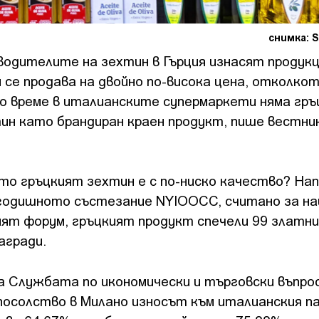
снимка: S
водителите на зехтин в Гърция изнасят продук
 се продава на двойно по-висока цена, отколкот
о време в италианските супермаркети няма гръ
н като брандиран краен продукт, пише вестни
то гръцкият зехтин е с по-ниско качество? Нап
годишното състезание NYIOOCC, считано за на
ят форум, гръцкият продукт спечели 99 златни
агради.
а Службата по икономически и търговски въпро
посолство в Милано износът към италианския п