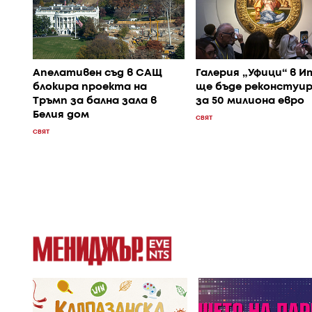
Апелативен съд в САЩ
Галерия „Уфици“ в И
блокира проекта на
ще бъде реконстуи
Тръмп за бална зала в
за 50 милиона евро
Белия дом
СВЯТ
СВЯТ