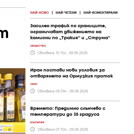
НАЙ-НОВО
|
НАЙ-ЧЕТЕНИ
|
НАЙ-КОМЕНТИРАНИ
Засилен трафик по границите,
т
ограничават движението на
камиони по „Тракия“ и „Струма“
ОБЩЕСТВО
Обновена 10:10ч., 09.08.2026
Иран постави нови условия за
отварянето на Ормузкия проток
СВЯТ
Обновена 09:39ч., 09.08.2026
Времето: Предимно слънчево с
температури до 35 градуса
БЪЛГАРИЯ
Обновена 07:30ч., 09.08.2026