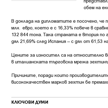
представл
обем на е
В доклада на дипломатите е посочено, че п
млн. евро, което е с 16,33% повече в сравн
132 844 тона. Така страната е втория по
дял 21,69% след Испания – с дял от 61,53 н
Цените за износител са на относително ви
в италианската търговска мрежа зехтинът 
Причините, поради които производителите
висококачествен марков зехтин бе премахн
КЛЮЧОВИ ДУМИ