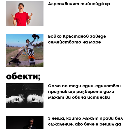
Агресивният тийнейджър
Бойко Кръстанов заведе
семейството на море
Само по този един-единствен
признак ще разберете дали
мъжът ви обича истински
5 неща, които мъжът прави без
съжаление, ако вече е решил да