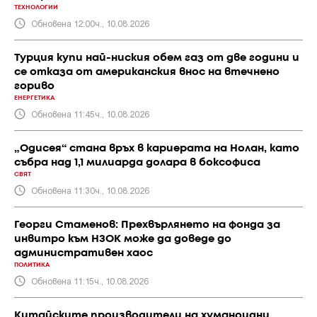
ТЕХНОЛОГИИ
Обновена 12:00ч., 10.08.2026
Турция купи най-ниския обем газ от две години и
се отказа от американския внос на втечнено
гориво
ЕНЕРГЕТИКА
Обновена 11:45ч., 10.08.2026
„Одисея“ стана връх в кариерата на Нолан, като
събра над 1,1 милиарда долара в боксофиса
СВЯТ
Обновена 11:30ч., 10.08.2026
Георги Стаменов: Прехвърлянето на фонда за
инвитро към НЗОК може да доведе до
административен хаос
ПОЛИТИКА
Обновена 11:15ч., 10.08.2026
Китайските производители на хуманоидни