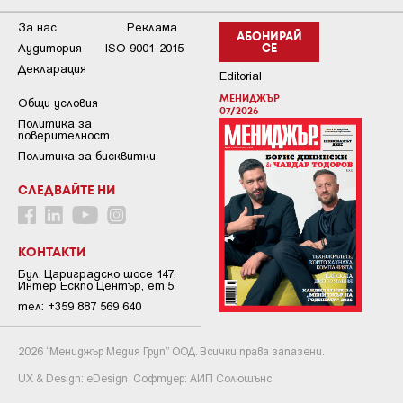
За нас
Реклама
АБОНИРАЙ
Аудитория
ISO 9001-2015
СЕ
Декларация
Editorial
МЕНИДЖЪР
Общи условия
07/2026
Пoлитикa зa
пoвepитeлнocт
Политика за бисквитки
СЛЕДВАЙТЕ НИ
КОНТАКТИ
Бул. Цариградско шосе 147,
Интер Ескпо Център, ет.5
тел: +359 887 569 640
2026 “Мениджър Медия Груп” ООД. Всички права запазени.
UX & Design:
eDesign
Софтуер:
АИП Солюшънс