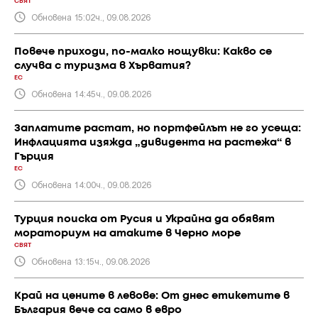
СВЯТ
Обновена 15:02ч., 09.08.2026
Повече приходи, по-малко нощувки: Какво се
случва с туризма в Хърватия?
ЕС
Обновена 14:45ч., 09.08.2026
Заплатите растат, но портфейлът не го усеща:
Инфлацията изяжда „дивидента на растежа“ в
Гърция
ЕС
Обновена 14:00ч., 09.08.2026
Турция поиска от Русия и Украйна да обявят
мораториум на атаките в Черно море
СВЯТ
Обновена 13:15ч., 09.08.2026
Край на цените в левове: От днес етикетите в
България вече са само в евро