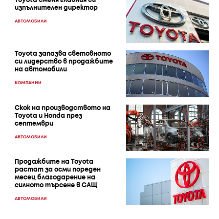
Toyota сменя главния си
изпълнителен директор
АВТОМОБИЛИ
Toyota запазва световното
си лидерство в продажбите
на автомобили
КОМПАНИИ
Скок на производството на
Toyota и Honda през
септември
АВТОМОБИЛИ
Продажбите на Toyota
растат за осми пореден
месец благодарение на
силното търсене в САЩ
АВТОМОБИЛИ