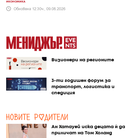
ИКОНОМИКА
Обновена 12:30ч., 09.08.2026
Визионери на регионите
3-ти годишен форум за
транспорт, логистика и
спедиция
Ан Хатауей иска децата ѝ да
приличат на Том Холанд