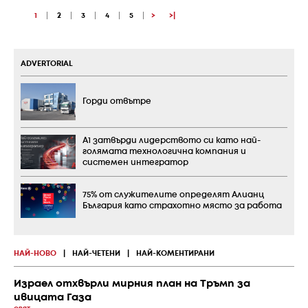
1
|
2
|
3
|
4
|
5
|
>
>|
ADVERTORIAL
Горди отвътре
А1 затвърди лидерството си като най-
голямата технологична компания и
системен интегратор
75% от служителите определят Алианц
България като страхотно място за работа
НАЙ-НОВО
|
НАЙ-ЧЕТЕНИ
|
НАЙ-КОМЕНТИРАНИ
Израел отхвърли мирния план на Тръмп за
ивицата Газа