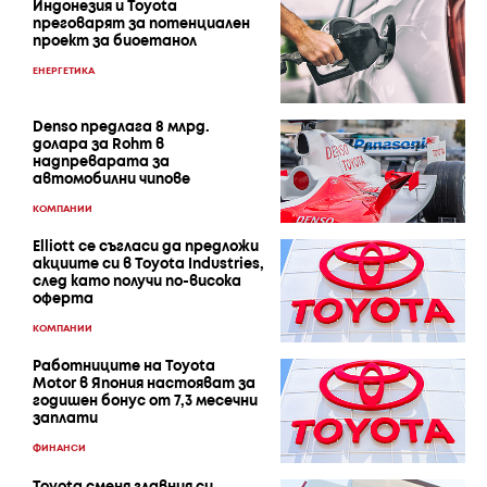
Индонезия и Toyota
преговарят за потенциален
проект за биоетанол
ЕНЕРГЕТИКА
Denso предлага 8 млрд.
долара за Rohm в
надпреварата за
автомобилни чипове
КОМПАНИИ
Elliott се съгласи да предложи
акциите си в Toyota Industries,
след като получи по-висока
оферта
КОМПАНИИ
Работниците на Toyota
Motor в Япония настояват за
годишен бонус от 7,3 месечни
заплати
ФИНАНСИ