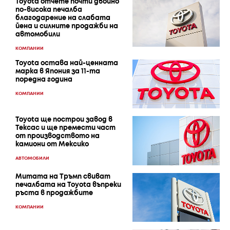
Toyota отчете почти двойно
по-висока печалба
благодарение на слабата
йена и силните продажби на
автомобили
КОМПАНИИ
Toyota остава най-ценната
марка в Япония за 11-та
поредна година
КОМПАНИИ
Toyota ще построи завод в
Тексас и ще премести част
от производството на
камиони от Мексико
АВТОМОБИЛИ
Митата на Тръмп свиват
печалбата на Toyota въпреки
ръста в продажбите
КОМПАНИИ