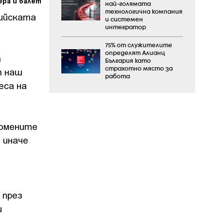
ера и балет
най-голямата
технологична компания
фийската
и системен
интегратор
75% от служителите
определят Алианц
а
България като
т наш
страхотно място за
работа
еса на
спомените
 иначе
 през
и