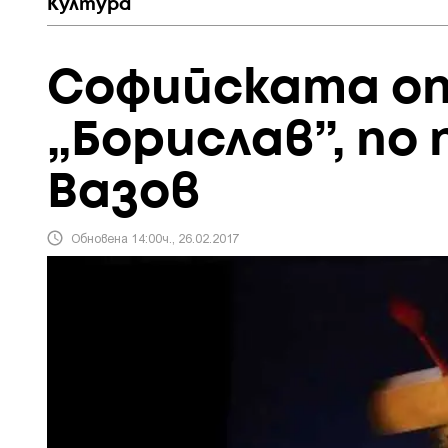
Култура
Софийската о
„Борислав”, по
Вазов
Обновена 14:00ч., 26.02.2017