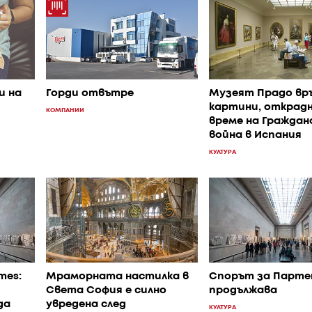
и на
Горди отвътре
Музеят Прадо вр
картини, открад
КОМПАНИИ
време на Гражда
война в Испания
КУЛТУРА
mes:
Мраморната настилка в
Спорът за Парте
Света София е силно
продължава
да
увредена след
КУЛТУРА