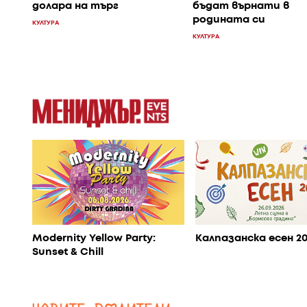
долара на търг
бъдат върнати в
родината си
КУЛТУРА
КУЛТУРА
Modernity Yellow Party:
Калпазанска есен 2
Sunset & Chill