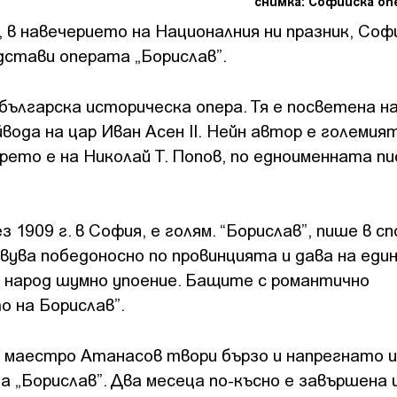
снимка: Софийска оп
а, в навечерието на Националния ни празник, Со
дстави операта „Борислав”.
българска историческа опера. Тя е посветена н
йвода на цар Иван Асен II. Нейн автор е големия
ето е на Николай Т. Попов, по едноименната пи
 1909 г. в София, е голям. “Борислав”, пише в 
ува победоносно по провинцията и дава на един
народ шумно упоение. Бащите с романтично
 на Борислав”.
 маестро Атанасов твори бързо и напрегнато и
на „Борислав”. Два месеца по-късно е завършена 