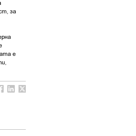
а
ст, за
ерна
е
ката е
ти,