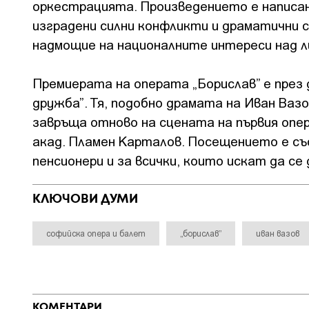
оркестрацията. Произведението е написан
изградени силни конфликти и драматични с
надмощие на националните интереси над л
Премиерата на операта „Борислав” е през д
дружба”. Тя, подобно драмата на Иван Вазов
завръща отново на сцената на първия опе
акад. Пламен Карталов. Посещението е със
пенсионери и за всички, които искат да се
КЛЮЧОВИ ДУМИ
софийска опера и балет
„борислав”
иван вазов
КОМЕНТАРИ