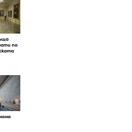
ъща
нати по
нската
нона