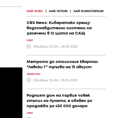
НАЙ-НОВО
|
НАЙ-ЧЕТЕНИ
|
НАЙ-КОМЕНТИРАНИ
CBS News: Кибератаки срещу
водоснабдителни системи са
засечени в 12 щата на САЩ
СВЯТ
Обновена 20:00ч., 06.08.2026
Метрото до столичния квартал
"Левски Г" тръгва на 15 август
ОБЩЕСТВО
Обновена 19:40ч., 06.08.2026
Родният дом на първия човек
стъпил на Луната, е обявен за
продажба за 430 000 долара
СВЯТ