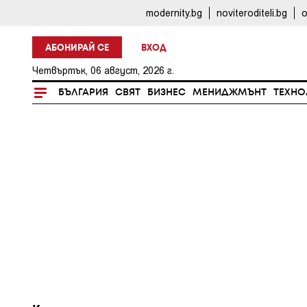
modernity.bg
noviteroditeli.bg
o
АБОНИРАЙ СЕ
ВХОД
Четвъртък, 06 август, 2026 г.
БЪЛГАРИЯ
СВЯТ
БИЗНЕС
МЕНИДЖМЪНТ
ТЕХНО