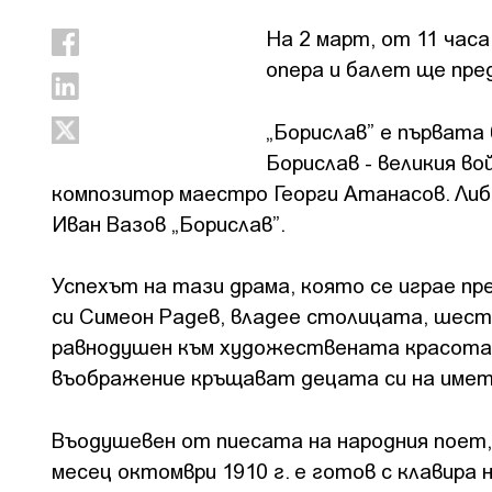
На 2 март, от 11 час
опера и балет ще пре
„Борислав” е първата 
Борислав - великия во
композитор маестро Георги Атанасов. Либр
Иван Вазов „Борислав”.
Успехът на тази драма, която се играе през
си Симеон Радев, владее столицата, шеств
равнодушен към художествената красота 
въображение кръщават децата си на името
Въодушевен от пиесата на народния поет,
месец октомври 1910 г. е готов с клавира 