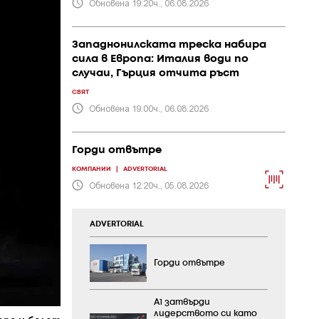
Обновена 19:20ч., 06.08.2026
Западнонилската треска набира
сила в Европа: Италия води по
случаи, Гърция отчита ръст
СВЯТ
Обновена 19:00ч., 06.08.2026
Горди отвътре
КОМПАНИИ
|
ADVERTORIAL
Обновена 12:20ч., 05.08.2026
ADVERTORIAL
Горди отвътре
А1 затвърди
лидерството си като