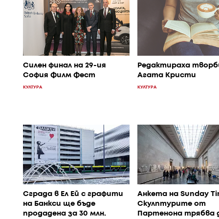
Силен финал на 29-ия
Редактираха творб
София Филм Фест
Агата Кристи
КУЛТУРА
КУЛТУРА
Сграда в Ел Ей с графити
Анкета на Sunday Ti
на Банкси ще бъде
Скулптурите от
продадена за 30 млн.
Партенона трябва 