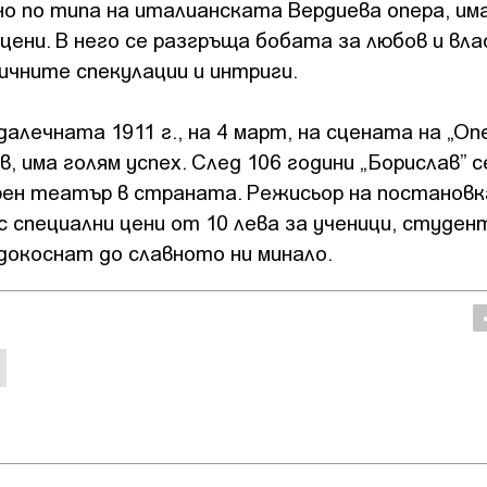
о по типа на италианската Вердиева опера, им
цени. В него се разгръща бобата за любов и вла
ичните спекулации и интриги.
алечната 1911 г., на 4 март, на сцената на „Оп
, има голям успех. След 106 години „Борислав” с
рен театър в страната. Режисьор на постанов
 специални цени от 10 лева за ученици, студен
 докоснат до славното ни минало.