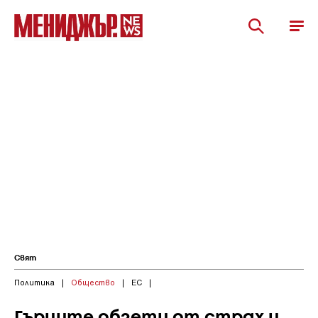
Свят
Политика
|
Общество
|
ЕС
|
Гърците обзети от страх и