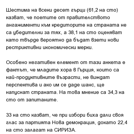
Шестима на всеки десет гърци (61,2 на сто)
казват, че поетите от правителството
ангажименти към кредиторите на страната не
са убедителни за тях, а 38,1 на сто оценяват
като твърде вероятно да бъдат взети нови
рестриктивни икономически мерки.
Особено негативен елемент от тази анкета е
фактът, че младите хора в Гърция, които са
най-продуктивните възрасти, не виждат
перспектива и ако им се даде шанс, ще
напуснат страната. На това мнение са 34,3 на
сто от запитаните.
33 на сто казват, че при избори биха дали своя
глас за партията Нова демокрация, докато 22,4
на сто залагат на СИРИЗА.