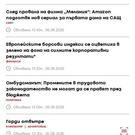
След провала на филма „Мелания“: Amazon
подготвя нов сериал за първата дама на САЩ
СВЯТ
Обновена 13:40ч., 06.08.2026
Европейските борсови индекси се оцветиха в
зелено на фона на силните корпоративни
резултати*
ФИНАНСИ
Обновена 13:20ч., 06.08.2026
Омбудсманът: Промените в трудовото
законодателство не могат да се правят през
бюджета
ПОЛИТИКА
Обновена 13:00ч., 06.08.2026
Горди отвътре
КОМПАНИИ
|
ADVERTORIAL
Обновена 12:20ч., 05.08.2026