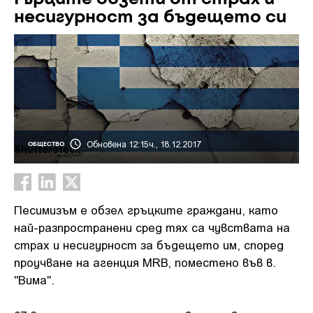
несигурност за бъдещето си
Обновена 12:15ч., 18.12.2017
ОБЩЕСТВО
Shutterstock
Песимизъм е обзел гръцките граждани, като
най-разпространени сред тях са чувствата на
страх и несигурност за бъдещето им, според
проучване на агенция MRB, поместено във в.
"Вима".