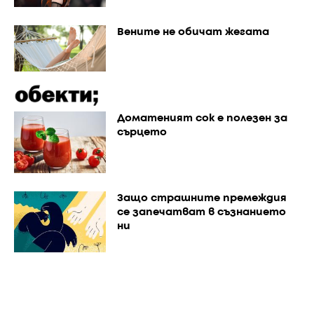
Вените не обичат жегата
Доматеният сок е полезен за
сърцето
Защо страшните премеждия
се запечатват в съзнанието
ни