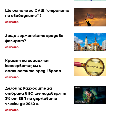
Ще остане ли САЩ “страната
на свободните” ?
ОБЩЕСТВО
Защо германските градове
фалират?
ОБЩЕСТВО
Крахът на социалния
консерватизъм и
опасностите пред Европа
ОБЩЕСТВО
Делойт: Разходите за
отбрана в ЕС ще надхвърлят
3% от БВП на държавите
членки до 2040 г.
ОБЩЕСТВО