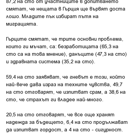
87,2 на сто от участниците в допитването
смятат, че нещата в Гърция ще вървят доста
лошо. Младите пък избират пътя на
миграцията.
Гърците смятат, че трите основни проблема,
които ги мъчат, са: безработицата (65,3 на
сто са на това мнение), данъците (47,3 на сто)
и здравната система (35,2 на сто).
59,4 на сто заявяват, че гневът е този, който
най-вече дава израз на техните чувства, 49,7
на сто отговарят, че изпитват срам, а 38,6 на
сто, че страхът ги владее най-много.
20,5 на сто отговарят, че все още хранят
надежда за бъдещето, 6,4 на сто продължават
да изпитват гордост, а 4 на сто - сигурност.