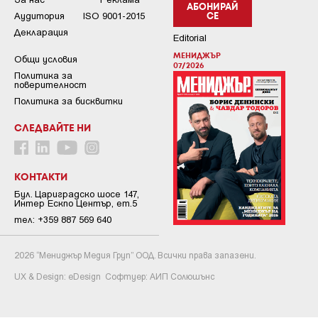
АБОНИРАЙ
Аудитория
ISO 9001-2015
СЕ
Декларация
Editorial
МЕНИДЖЪР
Общи условия
07/2026
Пoлитикa зa
пoвepитeлнocт
Политика за бисквитки
СЛЕДВАЙТЕ НИ
КОНТАКТИ
Бул. Цариградско шосе 147,
Интер Ескпо Център, ет.5
тел: +359 887 569 640
2026 “Мениджър Медия Груп” ООД. Всички права запазени.
UX & Design:
eDesign
Софтуер:
АИП Солюшънс