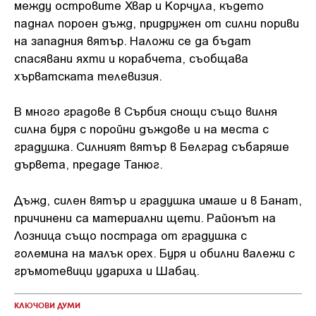
между островите Хвар и Корчула, където
паднал пороен дъжд, придружен от силни пориви
на западния вятър. Наложи се да бъдат
спасявани яхти и корабчета, съобщава
хърватската телевизия.
В много градове в Сърбия снощи също вилня
силна буря с поройни дъждове и на места с
градушка. Силният вятър в Белград събаряше
дървета, предаде Танюг.
Дъжд, силен вятър и градушка имаше и в Банат,
причинени са материални щети. Районът на
Лозница също пострада от градушка с
големина на малък орех. Буря и обилни валежи с
гръмотевици удариха и Шабац.
КЛЮЧОВИ ДУМИ