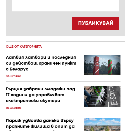
ПУБЛИКУВАЙ
ОЩЕ ОТ КАТЕГОРИЯТА
Латвия затвори и последния
си действащ граничен пункт
с Беларус
ОБЩЕСТВО
Гърция забрани младежи под
17 години да управляват
електрически скутери
ОБЩЕСТВО
Париж удвоява данъка върху
празните жилища в опит да