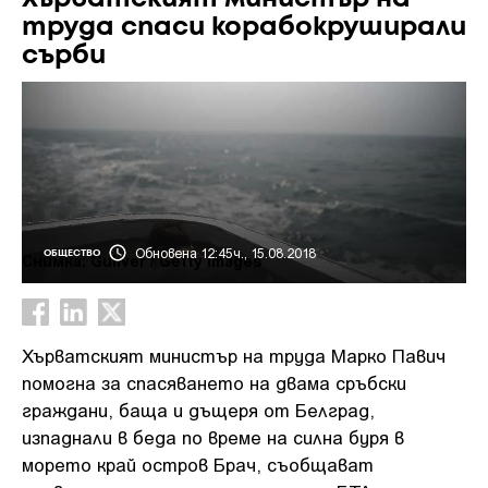
труда спаси корабокруширали
сърби
Обновена 12:45ч., 15.08.2018
ОБЩЕСТВО
Снимка: Guliver / Getty images
Хърватският министър на труда Марко Павич
помогна за спасяването на двама сръбски
граждани, баща и дъщеря от Белград,
изпаднали в беда по време на силна буря в
морето край остров Брач, съобщават