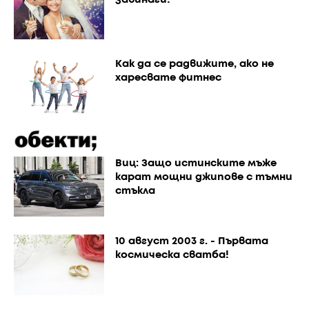
Как да се радвижите, ако не
харесвате фитнес
Виц: Защо истинските мъже
карат мощни джипове с тъмни
стъкла
10 август 2003 г. - Първата
космическа сватба!