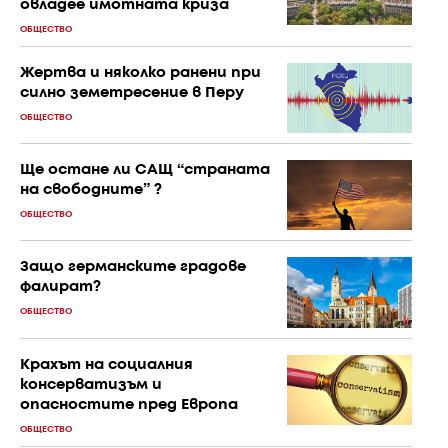
овладее имотната криза
ОБЩЕСТВО
Жертва и няколко ранени при
силно земетресение в Перу
ОБЩЕСТВО
Ще остане ли САЩ “страната
на свободните” ?
ОБЩЕСТВО
Защо германските градове
фалират?
ОБЩЕСТВО
Крахът на социалния
консерватизъм и
опасностите пред Европа
ОБЩЕСТВО