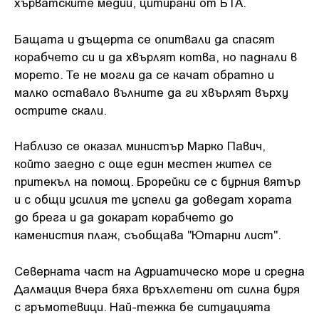
хърватските медии, цитирани от БТА.
Бащата и дъщерта се опитвали да спасят
корабчето си и да хвърлят котва, но паднали в
морето. Те не могли да се качат обратно и
малко оставало вълните да ги хвърлят върху
острите скали.
Наблизо се оказал министър Марко Павич,
който заедно с още един местен жител се
притекъл на помощ. Брорейки се с бурния вятър
и с общи усилия те успели да доведат хората
до брега и да докарат корабчето до
каменистия плаж, съобщава "Ютарни лист".
Северната част на Адриатическо море и средна
Далмация вчера бяха връхлетени от силна буря
с гръмотевици. Най-тежка бе ситуацията