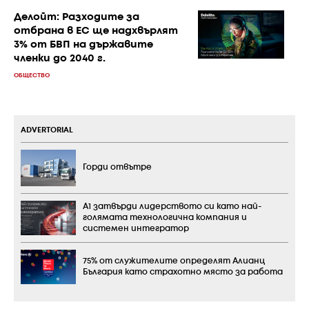
Делойт: Разходите за
отбрана в ЕС ще надхвърлят
3% от БВП на държавите
членки до 2040 г.
ОБЩЕСТВО
ADVERTORIAL
Горди отвътре
А1 затвърди лидерството си като най-
голямата технологична компания и
системен интегратор
75% от служителите определят Алианц
България като страхотно място за работа