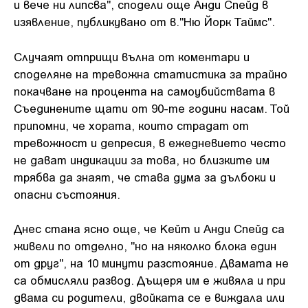
и вече ни липсва", сподели още Анди Спейд в
изявление, публикувано от в."Ню Йорк Таймс".
Случаят отприщи вълна от коментари и
споделяне на тревожна статистика за трайно
покачване на процента на самоубийствата в
Съединените щати от 90-те години насам. Той
припомни, че хората, които страдат от
тревожност и депресия, в ежедневието често
не дават индикации за това, но близките им
трябва да знаят, че става дума за дълбоки и
опасни състояния.
Днес стана ясно още, че Кейт и Анди Спейд са
живели по отделно, "но на няколко блока един
от друг", на 10 минути разстояние. Двамата не
са обмисляли развод. Дъщеря им е живяла и при
двама си родители, двойката се е виждала или