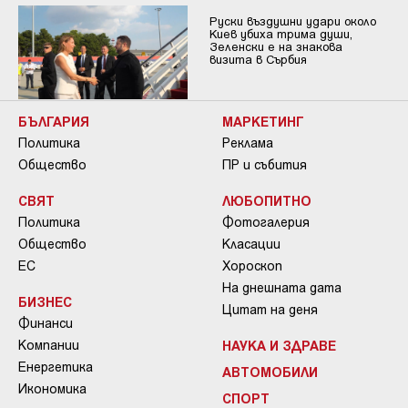
Руски въздушни удари около
Киев убиха трима души,
Зеленски е на знакова
визита в Сърбия
БЪЛГАРИЯ
МАРКЕТИНГ
Политика
Реклама
Общество
ПР и събития
СВЯТ
ЛЮБОПИТНО
Политика
Фотогалерия
Общество
Класации
ЕС
Хороскоп
На днешната дата
БИЗНЕС
Цитат на деня
Финанси
Компании
НАУКА И ЗДРАВЕ
Енергетика
АВТОМОБИЛИ
Икономика
СПОРТ