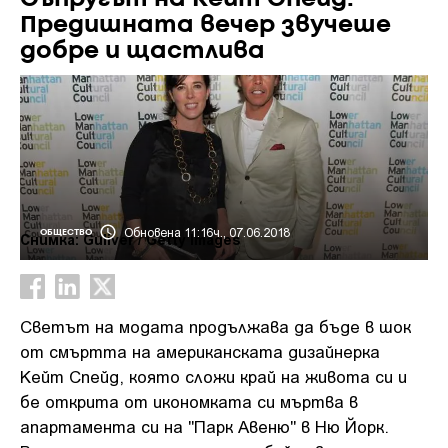
Предишната вечер звучеше
добре и щастлива
Обновена 11:16ч., 07.06.2018
ОБЩЕСТВО
Снимка: Guliver / Getty Images
Светът на модата продължава да бъде в шок
от смъртта на американската дизайнерка
Кейт Спейд, която сложи край на живота си и
бе открита от икономката си мъртва в
апартамента си на "Парк Авеню" в Ню Йорк.