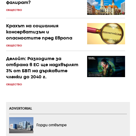
фалират?
ОБЩЕСТВО
Крахът на социалния
консерватизъм и
опасностите пред Европа
ОБЩЕСТВО
Делойт: Разходите за
отбрана в ЕС ще надхвърлят
3% от БВП на държавите
членки до 2040 г.
ОБЩЕСТВО
ADVERTORIAL
Горди отвътре