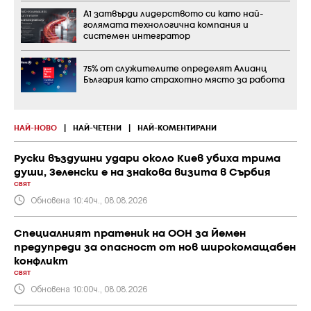
А1 затвърди лидерството си като най-
голямата технологична компания и
системен интегратор
75% от служителите определят Алианц
България като страхотно място за работа
НАЙ-НОВО
|
НАЙ-ЧЕТЕНИ
|
НАЙ-КОМЕНТИРАНИ
Руски въздушни удари около Киев убиха трима
души, Зеленски е на знакова визита в Сърбия
СВЯТ
Обновена 10:40ч., 08.08.2026
Специалният пратеник на ООН за Йемен
предупреди за опасност от нов широкомащабен
конфликт
СВЯТ
Обновена 10:00ч., 08.08.2026