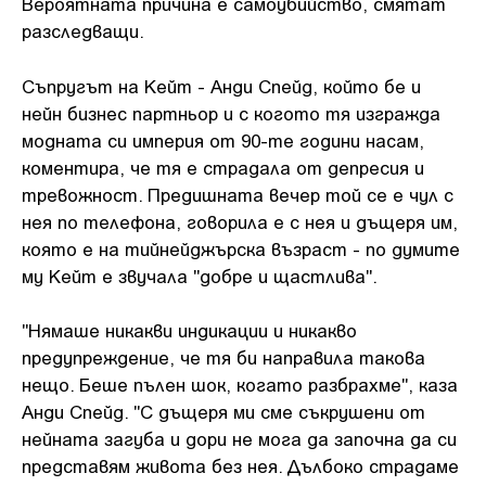
Вероятната причина е самоубийство, смятат
разследващи.
Съпругът на Кейт - Анди Спейд, който бе и
нейн бизнес партньор и с когото тя изгражда
модната си империя от 90-те години насам,
коментира, че тя е страдала от депресия и
тревожност. Предишната вечер той се е чул с
нея по телефона, говорила е с нея и дъщеря им,
която е на тийнейджърска възраст - по думите
му Кейт е звучала "добре и щастлива".
"Нямаше никакви индикации и никакво
предупреждение, че тя би направила такова
нещо. Беше пълен шок, когато разбрахме", каза
Анди Спейд. "С дъщеря ми сме съкрушени от
нейната загуба и дори не мога да започна да си
представям живота без нея. Дълбоко страдаме