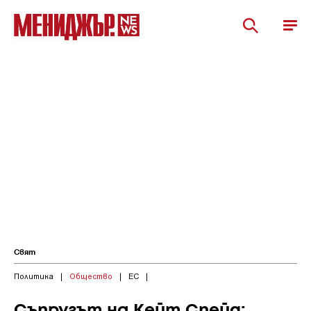
Свят
Политика
|
Общество
|
ЕС
|
Съпругът на Кейт Спейд: