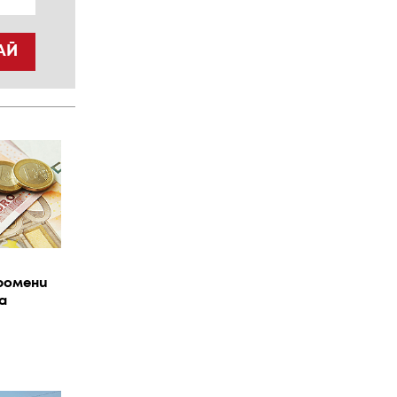
АЙ
ромени
а