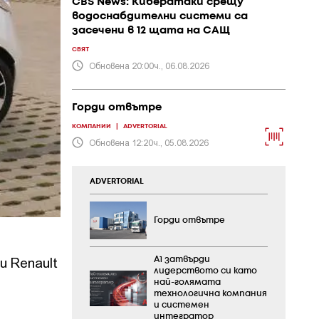
CBS News: Кибератаки срещу
водоснабдителни системи са
засечени в 12 щата на САЩ
СВЯТ
Обновена 20:00ч., 06.08.2026
Горди отвътре
КОМПАНИИ
|
ADVERTORIAL
Обновена 12:20ч., 05.08.2026
ADVERTORIAL
Горди отвътре
 Renault
А1 затвърди
лидерството си като
най-голямата
технологична компания
и системен
интегратор