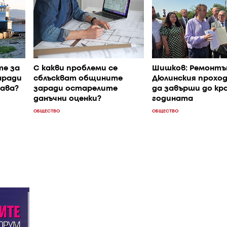
те за
С к акви проблеми се
Шишков: Ремонтъ
аради
сблъскват общините
Дюлинския прохо
нава?
заради остарелите
да завърши до кра
данъчни оценки?
годината
ОБЩЕСТВО
ОБЩЕСТВО