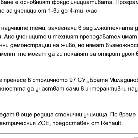
яване е основният фокус инициативата. Програ
 за ученици от 1-ви до 4-ти клас.
 научните теми, залегнали в задължителната 
ии. Ако учениците и техният преподавател има
учни демонстрации на живо, но нямат възможнос
мент, те могат да ги поканят за открит урок 
е пренесе в столичното 97 СУ „Братя Миладинов
жността да участват сами в интерактивни нау
едат в още редица столични училища. По време 
ектрическия ZOE, предоставен от Renault.