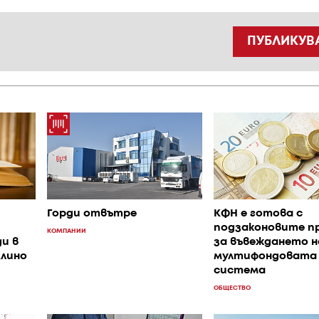
ПУБЛИКУВ
Горди отвътре
КФН е готова с
подзаконовите п
КОМПАНИИ
и в
за въвеждането н
лино
мултифондовата
система
ОБЩЕСТВО