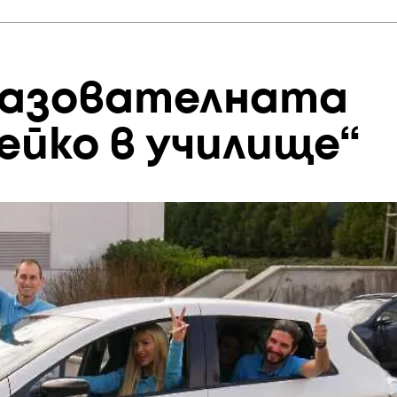
азователната
ейко в училище“