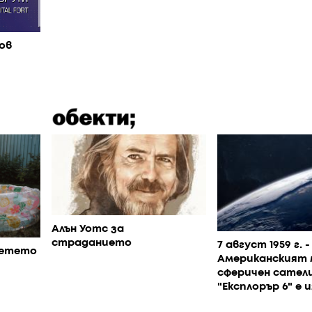
ов
Алън Уотс за
страданието
7 август 1959 г. -
детето
Американският 
сферичен сател
"Експлорър 6" е 