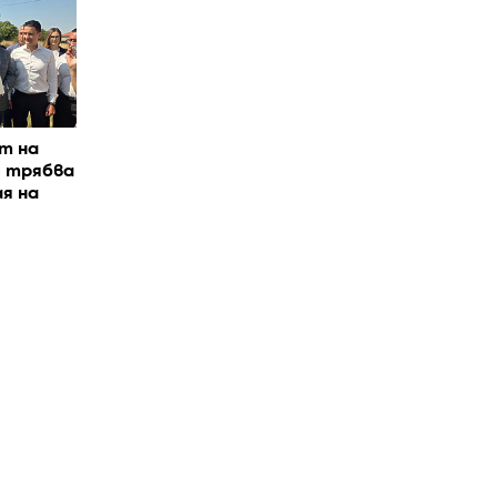
т на
д трябва
я на