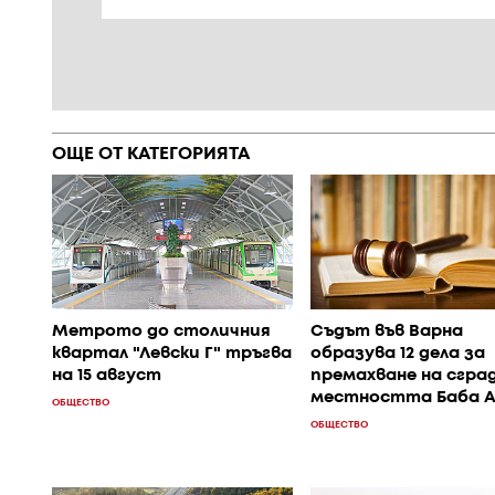
ОЩЕ ОТ КАТЕГОРИЯТА
Метрото до столичния
Съдът във Варна
квартал "Левски Г" тръгва
образува 12 дела за
на 15 август
премахване на сград
местността Баба А
ОБЩЕСТВО
ОБЩЕСТВО