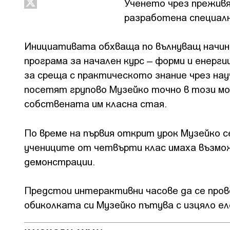
Ученето чрез прежив
разработена специално
Инициативата обхваща по вълнуващ начин
програма за начален курс – форми и енерг
за среща с практическото знание чрез на
посетят групово Музейко точно в този мо
собствената им класна стая.
По време на първия открит урок Музейко с
учениците от четвърти клас имаха възмо
демонстрации.
Предстои интерактивни часове да се пров
обиколката си Музейко пътува с изцяло ел